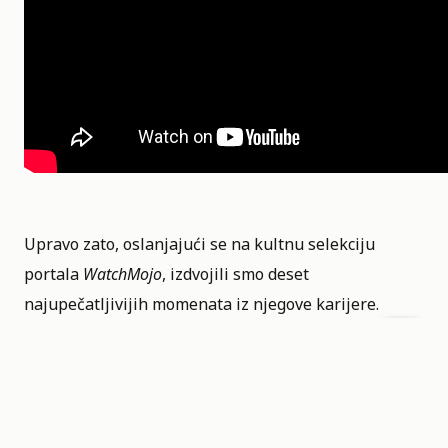
Upravo zato, oslanjajući se na kultnu selekciju
portala
WatchMojo
, izdvojili smo deset
najupečatljivijih momenata iz njegove karijere.
Od neprijatnih tišina i politički nekorektnih prozivki
holivudske elite sa govornice Zlatnih globusa, pa sve
do čudnih selfija iz kade, izdvojili smo deset kultnih