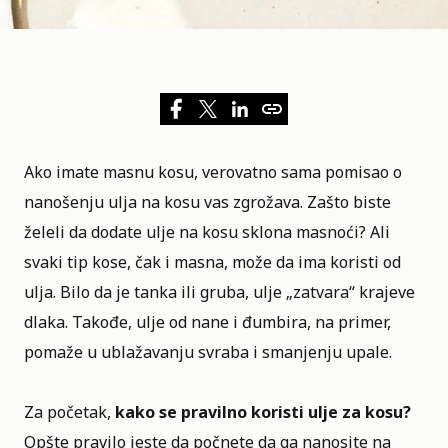
Ako imate masnu kosu, verovatno sama pomisao o
nanošenju ulja na kosu vas zgrožava. Zašto biste
želeli da dodate ulje na kosu sklona masnoći? Ali
svaki tip kose
, čak i masna, može da ima koristi od
ulja. Bilo da je tanka ili gruba, ulje „zatvara“ krajeve
dlaka. Takođe, ulje od nane i đumbira, na primer,
pomaže u ublažavanju svraba i smanjenju upale.
Za početak,
kako se pravilno koristi ulje za kosu?
Opšte pravilo jeste da počnete da ga nanosite na