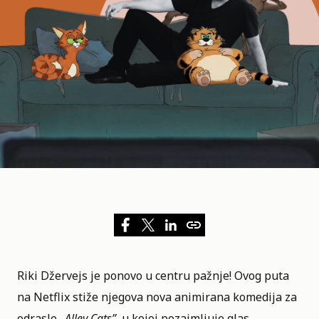
Riki Džervejs je ponovo u centru pažnje! Ovog puta
na
Netflix
stiže njegova nova animirana komedija za
odrasle
„
Alley Cats
”
, u kojoj pozajmljuje glas