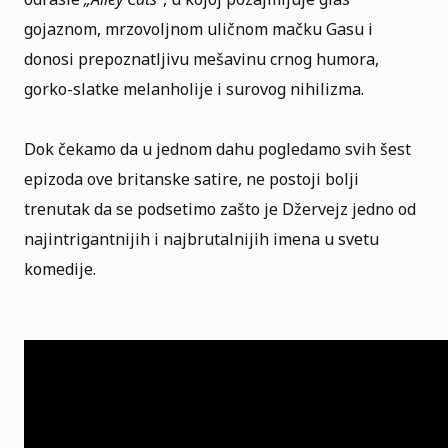
gojaznom, mrzovoljnom uličnom mačku Gasu i
donosi prepoznatljivu mešavinu crnog humora,
gorko-slatke melanholije i surovog nihilizma.
Dok čekamo da u jednom dahu pogledamo svih šest
epizoda ove britanske satire, ne postoji bolji
trenutak da se podsetimo zašto je Džervejz jedno od
najintrigantnijih i najbrutalnijih imena u svetu
komedije.