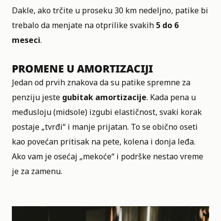
Dakle, ako trčite u proseku 30 km nedeljno, patike bi
trebalo da menjate na otprilike svakih
5 do 6
meseci
.
PROMENE U AMORTIZACIJI
Jedan od prvih znakova da su patike spremne za
penziju jeste
gubitak amortizacije
. Kada pena u
međusloju (midsole) izgubi elastičnost, svaki korak
postaje „tvrđi“ i manje prijatan. To se obično oseti
kao povećan pritisak na pete, kolena i donja leđa.
Ako vam je osećaj „mekoće“ i podrške nestao vreme
je za zamenu.