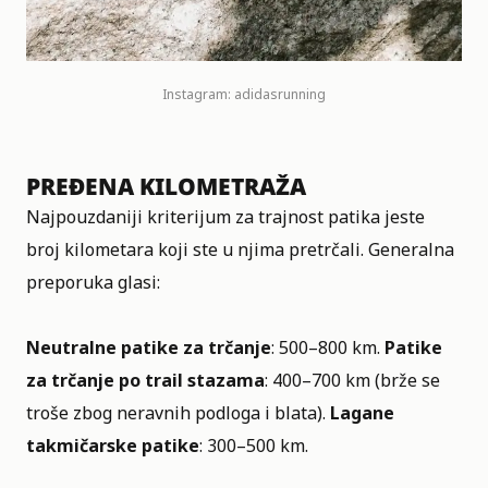
Instagram:
adidasrunning
PREĐENA KILOMETRAŽA
Najpouzdaniji kriterijum za trajnost patika jeste
broj kilometara koji ste u njima pretrčali. Generalna
preporuka glasi:
Neutralne patike za trčanje
: 500–800 km.
Patike
za trčanje po trail stazama
: 400–700 km (brže se
troše zbog neravnih podloga i blata).
Lagane
takmičarske patike
: 300–500 km.