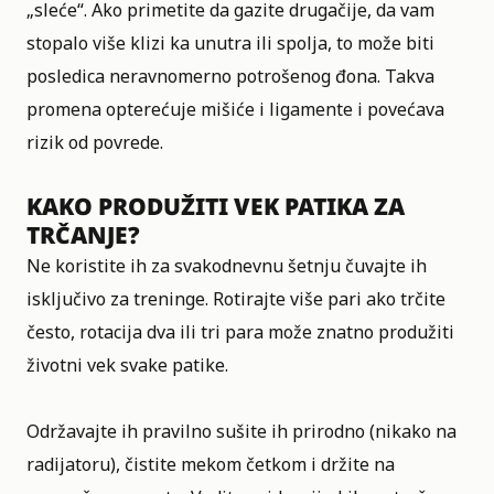
„sleće“. Ako primetite da gazite drugačije, da vam
stopalo više klizi ka unutra ili spolja, to može biti
posledica neravnomerno potrošenog đona. Takva
promena opterećuje mišiće i ligamente i povećava
rizik od povrede.
KAKO PRODUŽITI VEK PATIKA ZA
TRČANJE?
Ne koristite ih za svakodnevnu šetnju čuvajte ih
isključivo za treninge. Rotirajte više pari ako trčite
često, rotacija dva ili tri para može znatno produžiti
životni vek svake patike.
Održavajte ih pravilno sušite ih prirodno (nikako na
radijatoru), čistite mekom četkom i držite na