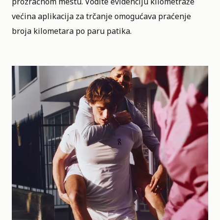
prozračnom mestu. Vodite evidenciju kilometraže
većina aplikacija za trčanje omogućava praćenje
broja kilometara po paru patika.