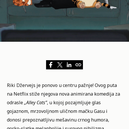
Riki Džervejs je ponovo u centru pažnje! Ovog puta
na
Netflix
stiže njegova nova animirana komedija za
odrasle
„
Alley Cats
”
, u kojoj pozajmljuje glas
gojaznom, mrzovoljnom uličnom mačku Gasu i
donosi prepoznatljivu mešavinu crnog humora,
gorko-slatke melanholije i surovog nihilizma.