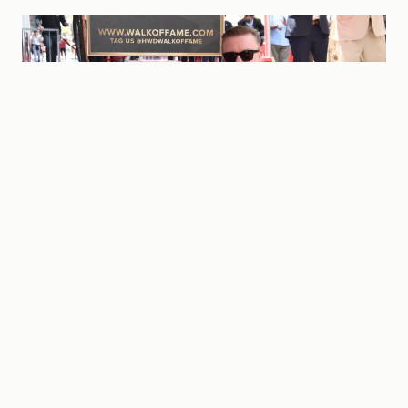
Ricky Gervais to be Honored with a star on the Hollywood Walk of
Fame, Los Angeles, California, USA – 30 May 2025
Credit line: Matt
Baron/BEI / Shutterstock Editorial / Profimedia