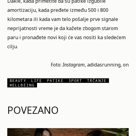
Dakle, kada primetite da su patike izgubile
amortizaciju, kada pređete između 500 i 800
kilometara ili kada vam telo pošalje prve signale
neprijatnosti vreme je da kažete zbogom starom
paru i pronađete novi koji će vas nositi ka sledećem
cilju.
Foto:
Instagram
,
adidasrunning
,
on
BEAUTY
LIFE
PATIKE
SPORT
TRČANJE
WELLBEING
POVEZANO