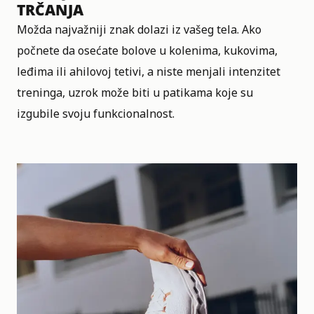
TRČANJA
Možda najvažniji znak dolazi iz vašeg tela. Ako
počnete da osećate bolove u kolenima, kukovima,
leđima ili ahilovoj tetivi, a niste menjali intenzitet
treninga, uzrok može biti u patikama koje su
izgubile svoju funkcionalnost.