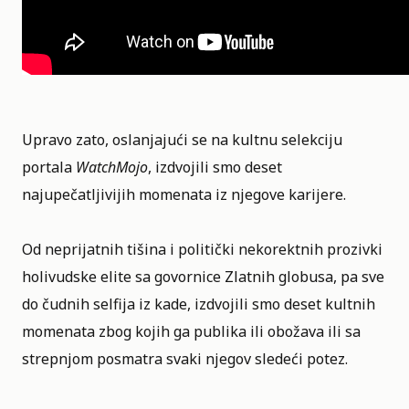
Upravo zato, oslanjajući se na kultnu selekciju
portala
WatchMojo
, izdvojili smo deset
najupečatljivijih momenata iz njegove karijere.
Od neprijatnih tišina i politički nekorektnih prozivki
holivudske elite sa govornice Zlatnih globusa, pa sve
do čudnih selfija iz kade, izdvojili smo deset kultnih
momenata zbog kojih ga publika ili obožava ili sa
strepnjom posmatra svaki njegov sledeći potez.