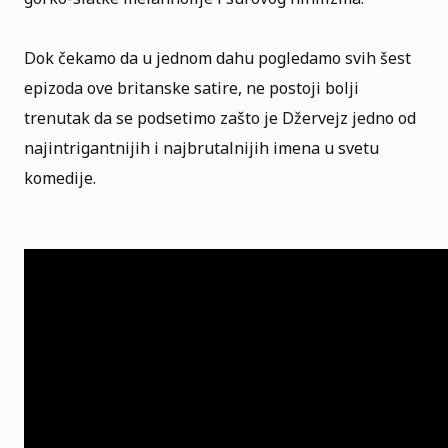
Dok čekamo da u jednom dahu pogledamo svih šest
epizoda ove britanske satire, ne postoji bolji
trenutak da se podsetimo zašto je Džervejz jedno od
najintrigantnijih i najbrutalnijih imena u svetu
komedije.