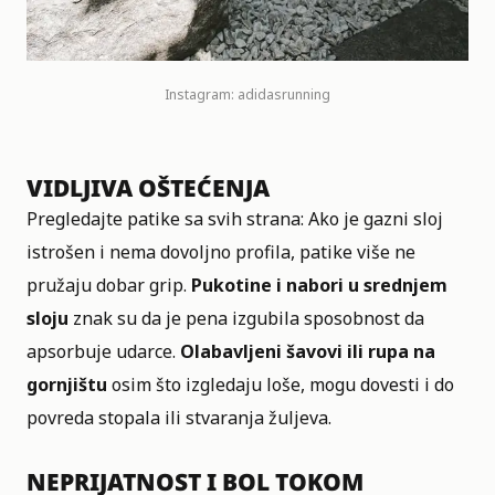
Instagram:
adidasrunning
VIDLJIVA OŠTEĆENJA
Pregledajte patike sa svih strana: Ako je gazni sloj
istrošen i nema dovoljno profila, patike više ne
pružaju dobar grip.
Pukotine i nabori u srednjem
sloju
znak su da je pena izgubila sposobnost da
apsorbuje udarce.
Olabavljeni šavovi ili rupa na
gornjištu
osim što izgledaju loše, mogu dovesti i do
povreda stopala ili stvaranja žuljeva.
NEPRIJATNOST I BOL TOKOM