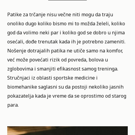
Patike za
trčanje
nisu večne niti mogu da traju
onoliko dugo koliko bismo mi to možda želeli, koliko
god da volimo neki par i koliko god se dobro u njima
osećali, dođe trenutak kada ih je potrebno zameniti.
Nošenje dotrajalih patika ne utiče samo na komfor,
već može povećati rizik od povreda, bolova u
zglobovima i smanjiti efikasnost samog treninga.
Stručnjaci iz oblasti sportske medicine i
biomehanike saglasni su da postoji nekoliko jasnih
pokazatelja kada je vreme da se oprostimo od starog
para.