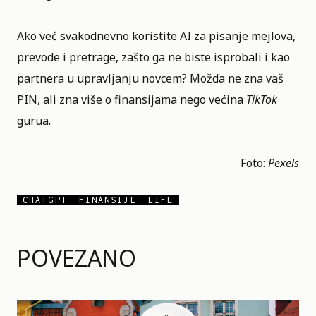
Ako već svakodnevno koristite AI za pisanje mejlova,
prevode i pretrage, zašto ga ne biste isprobali i kao
partnera u upravljanju novcem? Možda ne zna vaš
PIN, ali zna više o finansijama nego većina
TikTok
gurua.
Foto:
Pexels
CHATGPT
FINANSIJE
LIFE
POVEZANO