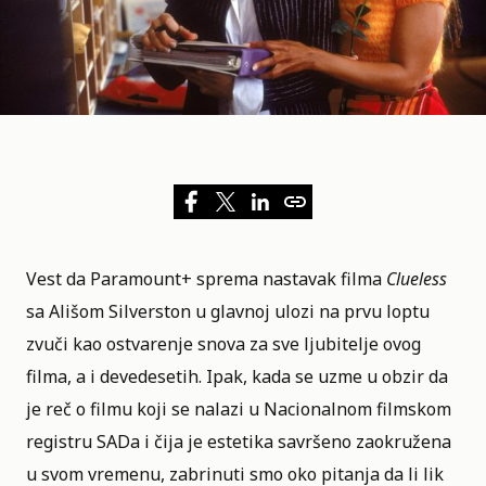
Vest da
Paramount+
sprema nastavak filma
Clueless
sa
Ališom Silverston
u glavnoj ulozi na prvu loptu
zvuči kao ostvarenje snova za sve ljubitelje ovog
filma, a i devedesetih. Ipak, kada se uzme u obzir da
je reč o filmu koji se nalazi u
Nacionalnom filmskom
registru SADa
i čija je estetika savršeno zaokružena
u svom vremenu, zabrinuti smo oko pitanja da li lik