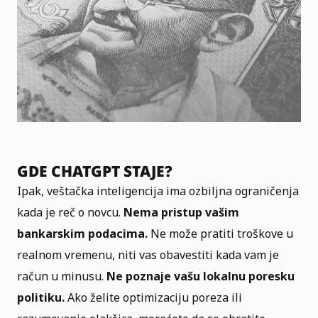
GDE CHATGPT STAJE?
Ipak, veštačka inteligencija ima ozbiljna ograničenja
kada je reč o novcu.
Nema pristup vašim
bankarskim podacima.
Ne može pratiti troškove u
realnom vremenu, niti vas obavestiti kada vam je
račun u minusu.
Ne poznaje vašu lokalnu poresku
politiku.
Ako želite optimizaciju poreza ili