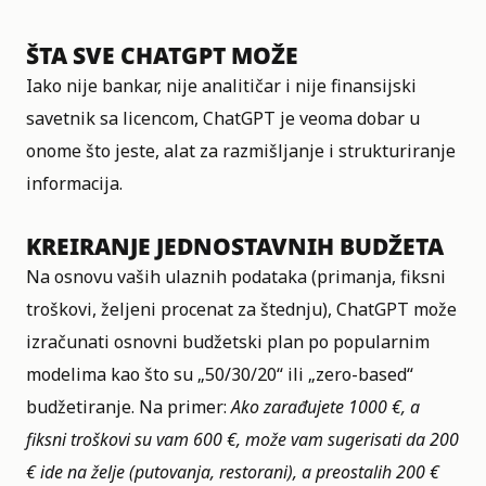
ŠTA SVE CHATGPT MOŽE
Iako nije bankar, nije analitičar i nije finansijski
savetnik sa licencom, ChatGPT je veoma dobar u
onome što jeste, alat za razmišljanje i strukturiranje
informacija.
KREIRANJE JEDNOSTAVNIH BUDŽETA
Na osnovu vaših ulaznih podataka (primanja, fiksni
troškovi, željeni procenat za štednju), ChatGPT može
izračunati osnovni budžetski plan po popularnim
modelima kao što su „50/30/20“ ili „zero-based“
budžetiranje. Na primer:
Ako zarađujete 1000 €, a
fiksni troškovi su vam 600 €, može vam sugerisati da 200
€ ide na želje (putovanja, restorani), a preostalih 200 €