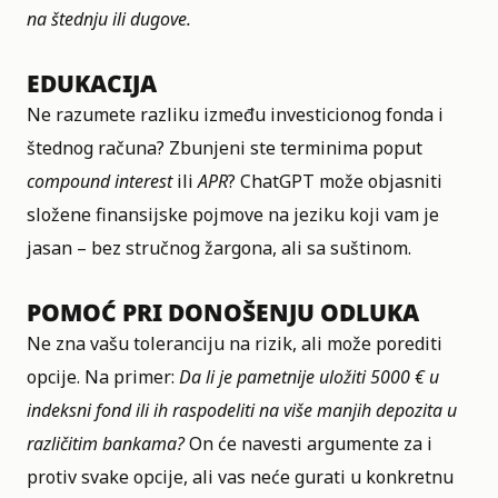
na štednju ili dugove.
EDUKACIJA
Ne razumete razliku između investicionog fonda i
štednog računa? Zbunjeni ste terminima poput
compound interest
ili
APR
? ChatGPT može objasniti
složene finansijske pojmove na jeziku koji vam je
jasan – bez stručnog žargona, ali sa suštinom.
POMOĆ PRI DONOŠENJU ODLUKA
Ne zna vašu toleranciju na rizik, ali može porediti
opcije. Na primer:
Da li je pametnije uložiti 5000 € u
indeksni fond ili ih raspodeliti na više manjih depozita u
različitim bankama?
On će navesti argumente za i
protiv svake opcije, ali vas neće gurati u konkretnu