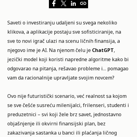
Saveti o investiranju udaljeni su svega nekoliko
klikova, a aplikacije postaju sve sofisticiranije, na
sve to novi igrač ulazi na scenu ličnih finansija, a
njegovo ime je AI. Na njenom čelu je
ChatGPT
,
jezički model koji koristi napredne algoritme kako bi
odgovarao na pitanja, rešavao probleme i… pomagao
vam da racionalnije upravljate svojim
novcem
?
Ovo nije futuristički scenario, već realnost sa kojom
se sve češće susreću milenijalci, frilenseri, studenti i
preduzetnici – svi koji žele brz savet, jednostavno
objašnjenje ili okvirni finansijski plan, bez
zakazivanja sastanka u banci ili plaćanja ličnog