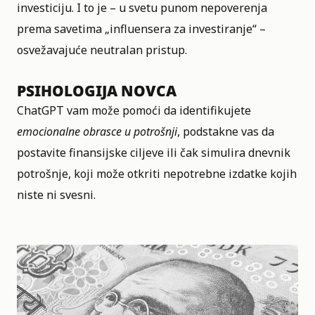
investiciju. I to je – u svetu punom nepoverenja
prema savetima „influensera za investiranje“ –
osvežavajuće neutralan pristup.
PSIHOLOGIJA NOVCA
ChatGPT vam može pomoći da identifikujete
emocionalne obrasce u potrošnji
, podstakne vas da
postavite finansijske ciljeve ili čak simulira dnevnik
potrošnje, koji može otkriti nepotrebne izdatke kojih
niste ni svesni.