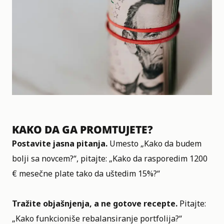
KAKO DA GA PROMTUJETE?
Postavite jasna pitanja.
Umesto „Kako da budem
bolji sa novcem?“, pitajte: „Kako da rasporedim 1200
€ mesečne plate tako da uštedim 15%?“
Tražite objašnjenja, a ne gotove recepte.
Pitajte:
„Kako funkcioniše rebalansiranje portfolija?“