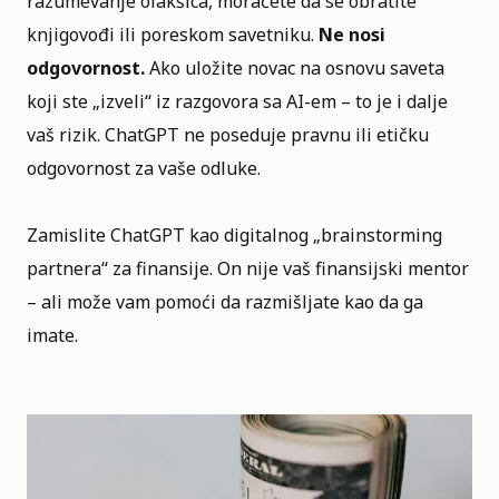
razumevanje olakšica, moraćete da se obratite
knjigovođi ili poreskom savetniku.
Ne nosi
odgovornost.
Ako uložite novac na osnovu saveta
koji ste „izveli“ iz razgovora sa AI-em – to je i dalje
vaš rizik. ChatGPT ne poseduje pravnu ili etičku
odgovornost za vaše odluke.
Zamislite ChatGPT kao digitalnog „brainstorming
partnera“ za finansije. On nije vaš finansijski mentor
– ali može vam pomoći da razmišljate kao da ga
imate.