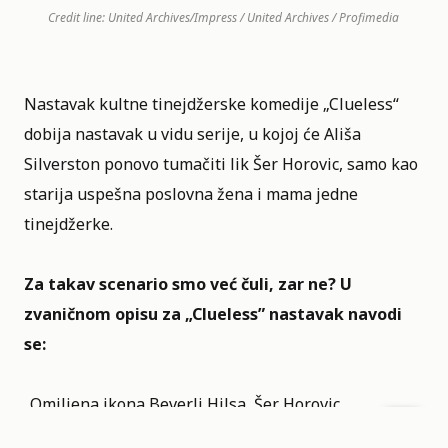
Credit line: United Archives/Impress / United Archives / Profimedia
Nastavak kultne tinejdžerske komedije „
Clueless
“
dobija nastavak u vidu serije, u kojoj će Ališa
Silverston ponovo tumačiti lik Šer Horovic, samo kao
starija uspešna poslovna žena i mama jedne
tinejdžerke.
Za takav scenario smo već čuli, zar ne? U
zvaničnom opisu za „Clueless”
nastavak navodi
se:
„Omiljena ikona Beverli Hilsa, Šer Horovic
(Silverston), mnogo toga je postigla: uspešna je