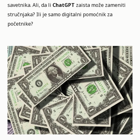
savetnika. Ali, da li
ChatGPT
zaista može zameniti
stručnjaka? Ili je samo digitalni pomoćnik za
početnike?