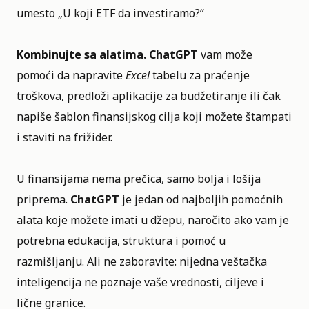
umesto „U koji ETF da investiramo?“
Kombinujte sa alatima.
ChatGPT
vam može
pomoći da napravite
Excel
tabelu za praćenje
troškova, predloži aplikacije za budžetiranje ili čak
napiše šablon finansijskog cilja koji možete štampati
i staviti na frižider.
U finansijama nema prečica, samo bolja i lošija
priprema.
ChatGPT
je jedan od najboljih pomoćnih
alata koje možete imati u džepu, naročito ako vam je
potrebna edukacija, struktura i pomoć u
razmišljanju. Ali ne zaboravite: nijedna veštačka
inteligencija ne poznaje vaše vrednosti, ciljeve i
lične granice.