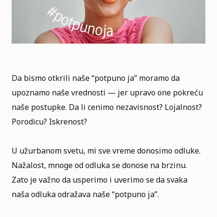
Da bismo otkrili naše “potpuno ja” moramo da
upoznamo naše vrednosti — jer upravo one pokreću
naše postupke. Da li cenimo nezavisnost? Lojalnost?
Porodicu? Iskrenost?
U užurbanom svetu, mi sve vreme donosimo odluke.
Nažalost, mnoge od odluka se donose na brzinu.
Zato je važno da usperimo i uverimo se da svaka
naša odluka odražava naše “potpuno ja”.