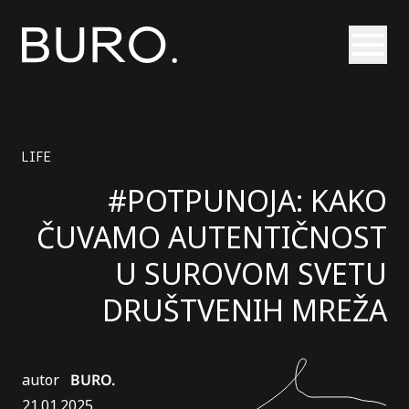
Otvori
LIFE
#POTPUNOJA: KAKO
ČUVAMO AUTENTIČNOST
U SUROVOM SVETU
DRUŠTVENIH MREŽA
autor
BURO.
21.01.2025.