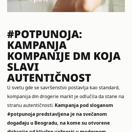
#POTPUNOJA:
KAMPANJA
KOMPANIJE DM KOJA
SLAVI
AUTENTIČNOST
U svetu gde se savršenstvo postavlja kao standard,
kompanija dm drogerie markt je odlučila da stane na
stranu autentičnosti.
Kampanja pod sloganom
#potpunoja predstavljena je na svečanom
događaju u Beogradu, na kome su otvorene
diskusije od ključne važnosti u modernom