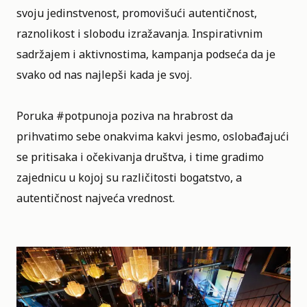
svoju jedinstvenost, promovišući autentičnost,
raznolikost i slobodu izražavanja. Inspirativnim
sadržajem i aktivnostima, kampanja podseća da je
svako od nas najlepši kada je svoj.
Poruka #potpunoja poziva na hrabrost da
prihvatimo sebe onakvima kakvi jesmo, oslobađajući
se pritisaka i očekivanja društva, i time gradimo
zajednicu u kojoj su različitosti bogatstvo, a
autentičnost najveća vrednost.