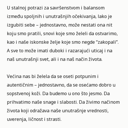
U stalnoj potrazi za savršenstvom i balansom
između spoljnih i unutrašnjih očekivanja, lako je
izgubiti sebe – jednostavno, može nestati ona nit
koju smo pratili, snovi koje smo želeli da ostvarimo,
kao i naše iskonske želje koje smo negde “zakopali”.
A sve to može imati duboki i razarajući uticaj i na
naš unutrašnji svet, ali i na naš način života.
Većina nas bi želela da se oseti potpunim i
autentičnim – jednostavno, da se osećamo dobro u
sopstvenoj koži. Da budemo u ono što jesmo. Da
prihvatimo naše snage i slabosti. Da živimo načinom
života koji odražava naše unutrašnje vrednosti,
uverenja, ličnost i strasti.