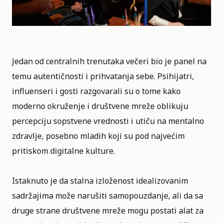
Jedan od centralnih trenutaka večeri bio je panel na
temu autentičnosti i prihvatanja sebe. Psihijatri,
influenseri i gosti razgovarali su o tome kako
moderno okruženje i društvene mreže oblikuju
percepciju sopstvene vrednosti i utiču na mentalno
zdravlje, posebno mladih koji su pod najvećim
pritiskom digitalne kulture.
Istaknuto je da stalna izloženost idealizovanim
sadržajima može narušiti samopouzdanje, ali da sa
druge strane društvene mreže mogu postati alat za