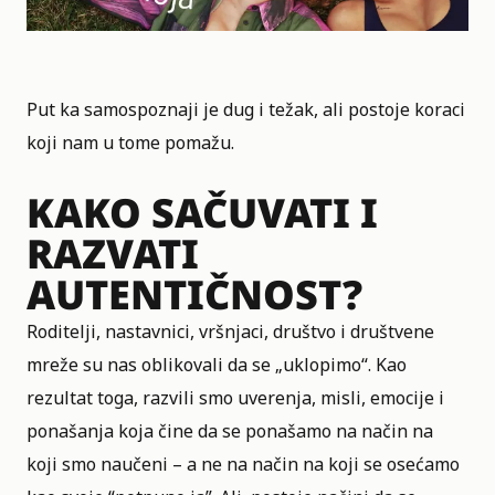
Put ka samospoznaji je dug i težak, ali postoje koraci
koji nam u tome pomažu.
KAKO SAČUVATI I
RAZVATI
AUTENTIČNOST?
Roditelji, nastavnici, vršnjaci, društvo i društvene
mreže su nas oblikovali da se „uklopimo“. Kao
rezultat toga, razvili smo uverenja, misli, emocije i
ponašanja koja čine da se ponašamo na način na
koji smo naučeni – a ne na način na koji se osećamo