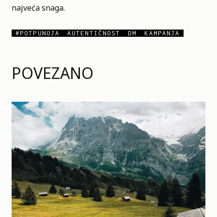
najveća snaga.
#POTPUNOJA
AUTENTIČNOST
DM
KAMPANJA
POVEZANO