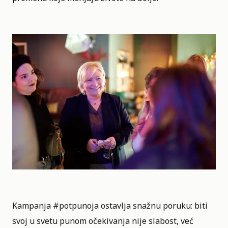
Kampanja #potpunoja ostavlja snažnu poruku: biti
svoj u svetu punom očekivanja nije slabost, već