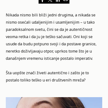
Nikada nismo bili bliži jedni drugima, a nikada se
nismo osećali udaljenijim i
usamljenijim
– u tako
paradoksalnom svetu, čini se da je autentičnost
veoma retka i da ju je teško sačuvati. Oni koji se
usude da budu potpuno svoji i da postave granice,
neretko doživljavaju otpor, uprkos tome što je u
današnjem vremenu isticanje postalo imperativ.
Šta uopšte znači živeti autentično i zašto je to
postalo toliko teško u eri društvenih mreža?