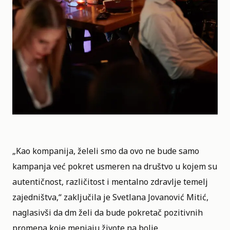
„Kao kompanija, želeli smo da ovo ne bude samo
kampanja već pokret usmeren na društvo u kojem su
autentičnost, različitost i mentalno zdravlje temelj
zajedništva,“ zaključila je Svetlana Jovanović Mitić,
naglasivši da dm želi da bude pokretač pozitivnih
promena koje menjaju živote na bolje.