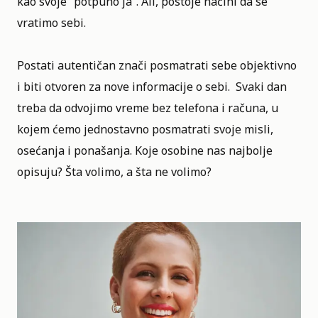
kao svoje “potpuno ja”. Ali, postoje načini da se
vratimo sebi.
Postati autentičan znači posmatrati sebe objektivno
i biti otvoren za nove informacije o sebi. Svaki dan
treba da odvojimo vreme bez telefona i računa, u
kojem ćemo jednostavno posmatrati svoje misli,
osećanja i ponašanja. Koje osobine nas najbolje
opisuju? Šta volimo, a šta ne volimo?