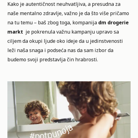
Kako je autentičnost neuhvatljiva, a presudna za
naše mentalno zdravlje, važno je da što više pričamo
na tu temu – baš zbog toga, kompanija
dm drogerie
markt
je pokrenula važnu kampanju upravo sa
ciljem da okupi ljude oko ideje da u jedinstvenosti
leži naša snaga i podseća nas da sam izbor da
budemo svoji predstavlja čin hrabrosti.