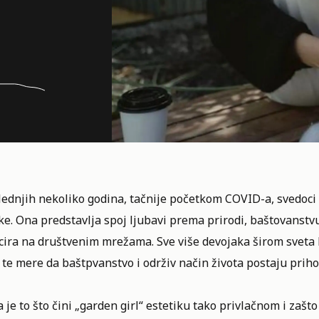
ednjih nekoliko godina, tačnije početkom COVID-a, svedoci 
ke. Ona predstavlja spoj ljubavi prema prirodi, baštovanstv
ira na društvenim mrežama. Sve više devojaka širom sveta bi
 te mere da baštpvanstvo i održiv način života postaju priho
ta je to što čini „garden girl“ estetiku tako privlačnom i zaš