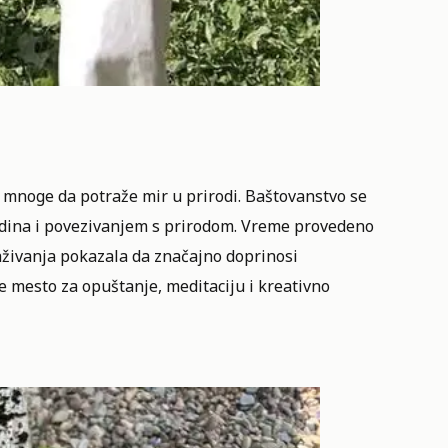
u mnoge da potraže mir u prirodi. Baštovanstvo se
edina i povezivanjem s prirodom. Vreme provedeno
raživanja pokazala da značajno doprinosi
e mesto za opuštanje, meditaciju i kreativno