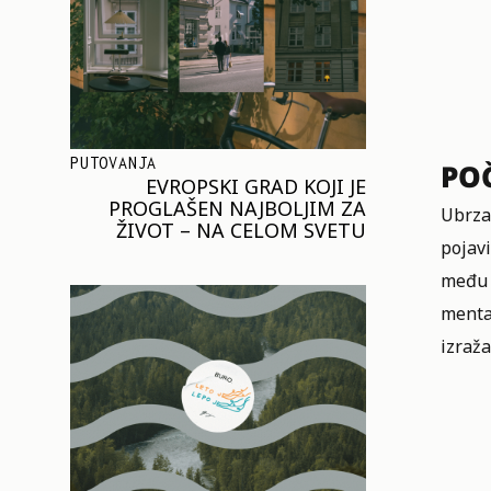
PUTOVANJA
POČ
EVROPSKI GRAD KOJI JE
PROGLAŠEN NAJBOLJIM ZA
Ubrzan
ŽIVOT – NA CELOM SVETU
pojav
među b
mental
izraža