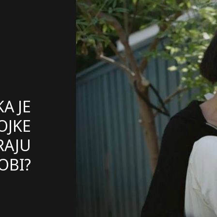
A JE
OJKE
RAJU
OBI?