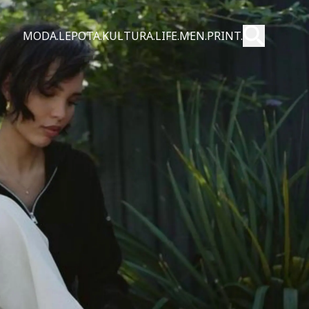
Pošalji
MODA.
LEPOTA.
KULTURA.
LIFE.
MEN.
PRINT.
Pretraži