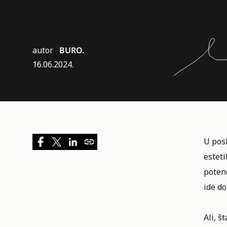
autor
BURO.
16.06.2024.
U posl
esteti
potenc
ide do
Ali, š