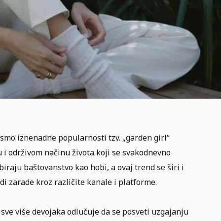
smo iznenadne popularnosti tzv. „garden girl“
u i održivom načinu života koji se svakodnevno
raju baštovanstvo kao hobi, a ovaj trend se širi i
di zarade kroz različite kanale i platforme.
to sve više devojaka odlučuje da se posveti uzgajanju