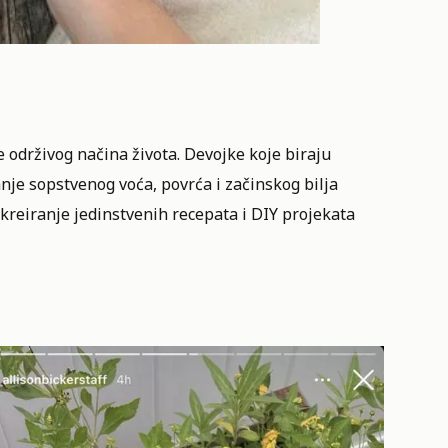
e održivog načina života. Devojke koje biraju
nje sopstvenog voća, povrća i začinskog bilja
kreiranje jedinstvenih recepata i DIY projekata