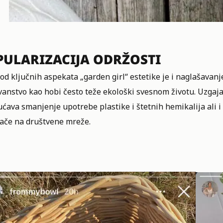
PULARIZACIJA ODRŽOSTI
od ključnih aspekata „garden girl“ estetike je i naglašavanj
anstvo kao hobi često teže ekološki svesnom životu. Uzgaja
ava smanjenje upotrebe plastike i štetnih hemikalija ali i 
kače na društvene mreže.