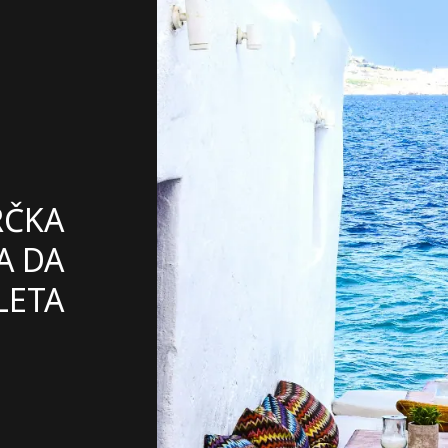
RČKA
A DA
LETA