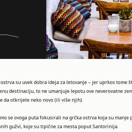
ostrva su uvek dobra ideja za letovanje – jer uprkos tome 
nu destinaciju, to ne umanjuje lepotu ove neverovatne zeml
 da otkrijete neko novo (ili više njih).
mo se ovoga puta fokusirali na grčka ostrva koja su manje p
nih gužvi, koje su tipične za mesta poput
Santorinija
.