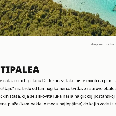
instagram
nick.haji
TIPALEA
e nalazi u arhipelagu Dodekanez, lako biste mogli da pomisl
puštaju“ niz brdo od tamnog kamena, tvrđave i surove obale
ičkih staza, čija se slikovita luka našla na grčkoj poštansko
ene plaže (Kaminakia je među najlepšima) do kojih vode izl