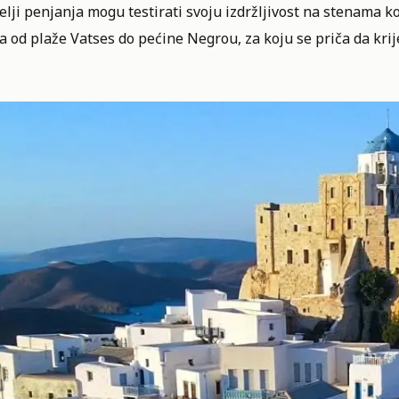
elji penjanja mogu testirati svoju izdržljivost na stenama ko
 od plaže Vatses do pećine Negrou, za koju se priča da kri