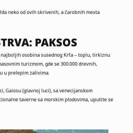
žda neko od ovih skrivenih, a čarobnih mesta
TRVA: PAKSOS
najboljih osobina susednog Krfa – toplu, tirkiznu
 masovnim turizmom, gde se 300.000 drevnih,
u u prelepim zalivima.
ci, Gaiosu (glavnoj luci), sa venecijanskom
cionalne taverne sa morskim plodovima, uputite se