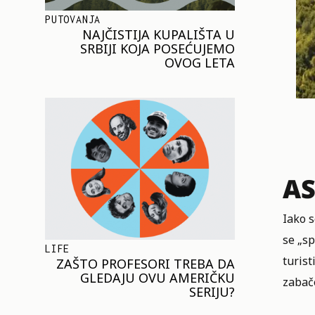
PUTOVANJA
NAJČISTIJA KUPALIŠTA U
SRBIJI KOJA POSEĆUJEMO
OVOG LETA
AS
Iako s
se „s
LIFE
turist
ZAŠTO PROFESORI TREBA DA
GLEDAJU OVU AMERIČKU
zabač
SERIJU?