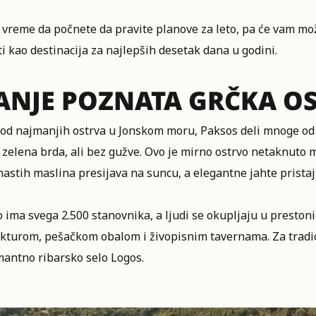
 vreme da počnete da pravite planove za leto, pa će vam mo
i kao destinacija za najlepših desetak dana u godini.
NJE POZNATA GRČKA OS
 od najmanjih ostrva u Jonskom moru, Paksos deli mnoge od 
 zelena brda, ali bez gužve. Ovo je mirno ostrvo netaknuto
astih maslina presijava na suncu, a elegantne jahte pristaj
 ima svega 2.500 stanovnika, a ljudi se okupljaju u prestoni
ekturom, pešačkom obalom i živopisnim tavernama. Za tradi
mantno ribarsko selo Logos.