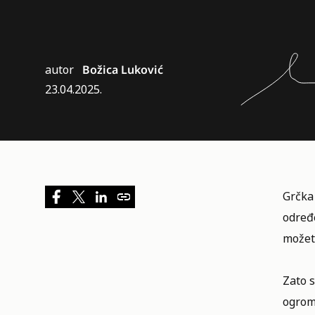
autor
Božica Luković
23.04.2025.
Grčka 
određe
možete
Zato s
ogrom