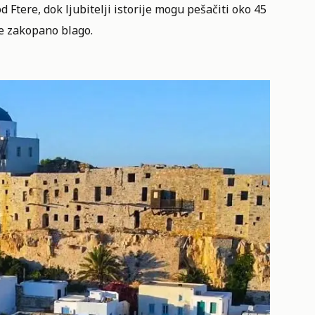
d Ftere, dok ljubitelji istorije mogu pešačiti oko 45
je zakopano blago.