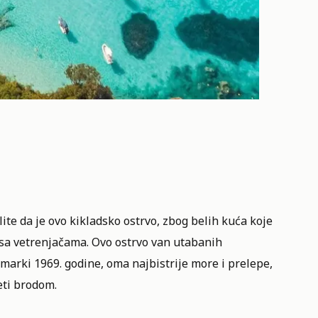
ite da je ovo kikladsko ostrvo, zbog belih kuća koje
 sa vetrenjačama. Ovo ostrvo van utabanih
j marki 1969. godine, oma najbistrije more i prelepe,
eti brodom.