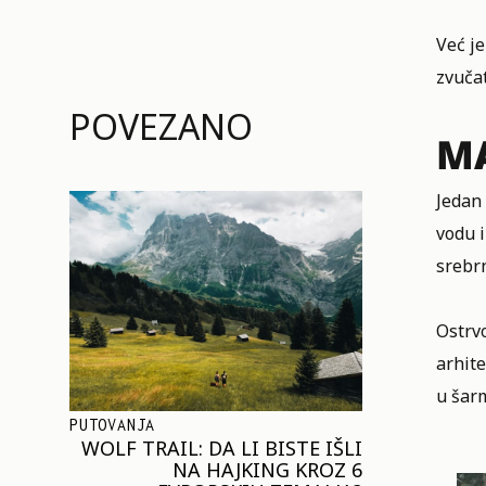
Već je
zvučat
POVEZANO
MA
Jedan
vodu i
srebrn
Ostrvo
arhit
u šar
PUTOVANJA
WOLF TRAIL: DA LI BISTE IŠLI
NA HAJKING KROZ 6