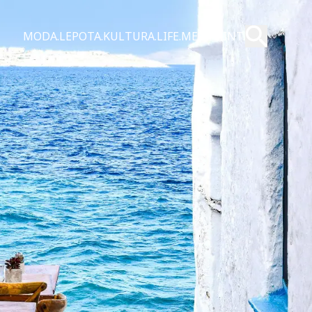
Pošalji
MODA.
LEPOTA.
KULTURA.
LIFE.
MEN.
PRINT.
Pretraži