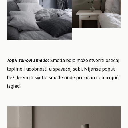
Topli tonovi smeđe:
Smeđa boja može stvoriti osećaj
topline i udobnosti u spavaćoj sobi. Nijanse poput
bež, krem ili svetlo smeđe nude prirodan i umirujući
izgled.