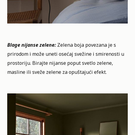
Blage nijanse zelene:
Zelena boja povezana je s
prirodom i može uneti osećaj svežine i smirenosti u
prostoriju. Birajte nijanse poput svetlo zelene,
masline ili sveže zelene za opuštajući efekt.