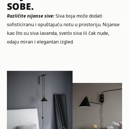
SOBE.
Različite nijanse sive:
Siva boja može dodati
sofisticiranu i
opuštajuću notu u prostoriju
. Nijanse
kao što su siva lavanda, svetlo siva ili čak nude,
odaju miran i elegantan izgled.