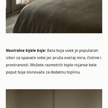
Neutralne bijele boje:
Bela boja uvek je popularan
izbor za spavaće sobe jer pruža osećaj mira, čistine i
prostranosti. Možete razmotriti tople nijanse bele
poput boje slonovače ​​za dodatnu toplinu.