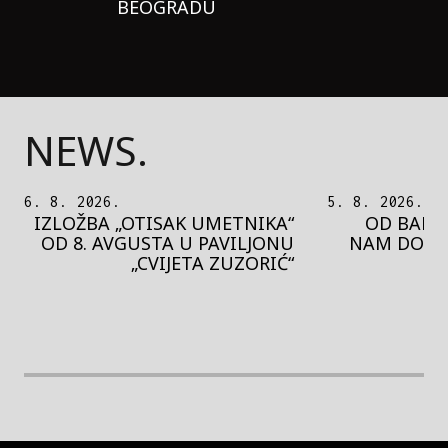
BEOGRADU
NEWS.
5. 8. 2026.
5. 8. 2026.
OD BAROKA DO REJVA: ŠTA
PEDJA 
NAM DONOSI NOVI BUPBAP
MOTIVE 
FESTIVAL?
PRES
rethodna slika
Next image