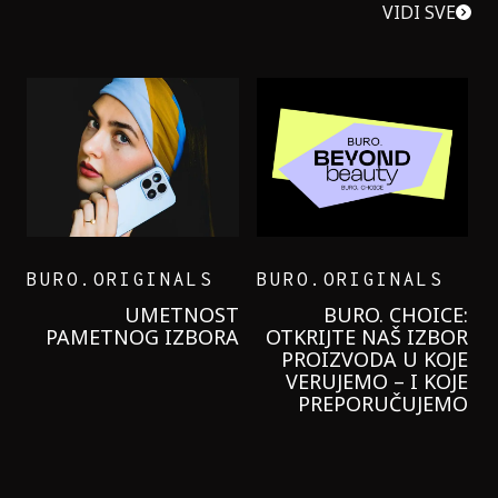
VIDI SVE
BURO.ORIGINALS
BURO.ORIGINALS
LEVI’S ON THE ROAD
PROBALA SAM NOVU
GARNIER KREMU I
NIKADA NIŠTA
LAGANIJE NISAM
KORISTILA