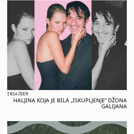
INSAJDER
HALJINA KOJA JE BILA „ISKUPLJENJE“ DŽONA
GALIJANA