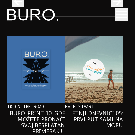
BURO.
Otvori
Neobična priča o bliznakinjama koje su inspirisale novi He
FILM I TV
NEOBIČNA PRIČA O BLIZNAKINJAMA
KOJE SU INSPIRISALE NOVI
HERCOGOV FILM
10 ON THE ROAD
MALE STVARI
BURO. PRINT 10: GDE
LETNJI DNEVNICI 05:
MOŽETE PRONAĆI
PRVI PUT SAMI NA
SVOJ BESPLATAN
MORU
PRIMERAK U