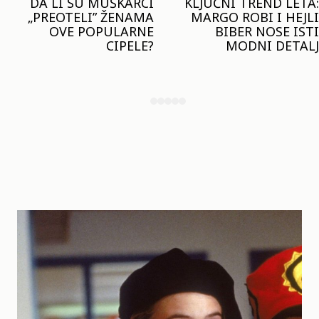
KLJUČNI TREND LETA:
JOŠ JE RANO ZA JAKNE
MARGO ROBI I HEJLI
– ALI U RESERVED JE
BIBER NOSE ISTI
STIGAO MODEL KOJI
MODNI DETALJ
ĆE BITI VELIKI TREND