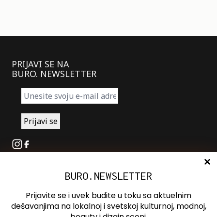
PRIJAVI SE NA
BURO. NEWSLETTER
Instagram
Facebook
BURO.NEWSLETTER
O nama
Oglašavanje
Prijavite se i uvek budite u toku sa aktuelnim
Kontakt
dešavanjima na lokalnoj i svetskoj kulturnoj, modnoj,
beauty i dizajn sceni.