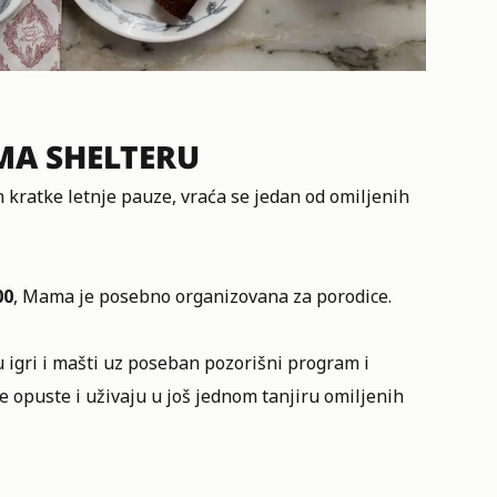
A SHELTERU
kratke letnje pauze, vraća se jedan od omiljenih
00
, Mama je posebno organizovana za porodice.
 igri i mašti uz poseban pozorišni program i
se opuste i uživaju u još jednom tanjiru omiljenih