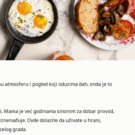
nu atmosferu
i pogled koji oduzima dah, onda je to
ci, Mama je već godinama sinonim za dobar provod,
znenađuje. Ovde dolazite da uživate u hrani,
celog grada.