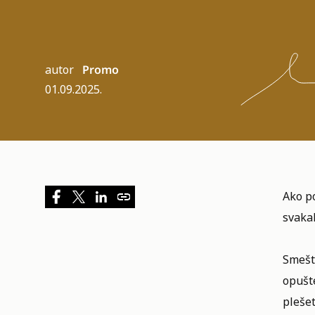
autor
Promo
01.09.2025.
Ako p
svak
Smešt
opušt
plešet