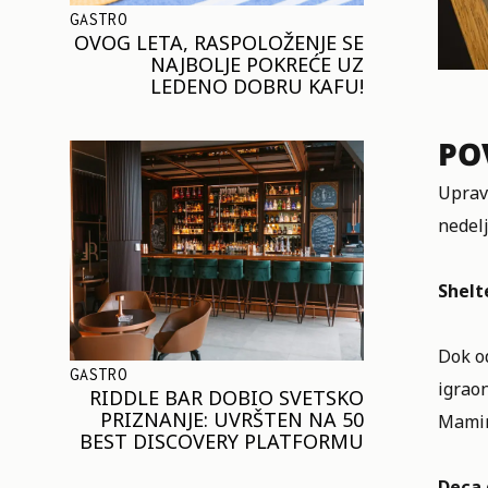
GASTRO
OVOG LETA, RASPOLOŽENJE SE
NAJBOLJE POKREĆE UZ
LEDENO DOBRU KAFU!
PO
Uprav
nedelj
Shelt
Dok od
GASTRO
igraon
RIDDLE BAR DOBIO SVETSKO
PRIZNANJE: UVRŠTEN NA 50
Mamini
BEST DISCOVERY PLATFORMU
Deca 