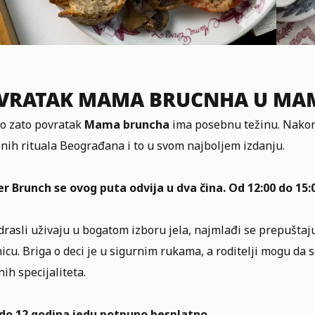
VRATAK MAMA BRUCNHA U MAM
o zato povratak
Mama bruncha
ima posebnu težinu. Nakon 
nih rituala Beograđana i to u svom najboljem izdanju.
er
Brunch
se ovog puta odvija u dva čina. Od 12:00 do 15:
rasli uživaju u bogatom izboru jela, najmlađi se prepuštaju
icu. Briga o deci je u sigurnim rukama, a roditelji mogu da 
h specijaliteta.
do 12 godina jedu potpuno besplatno.