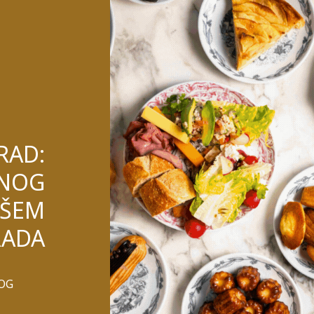
RAD:
ENOG
PŠEM
RADA
LOG