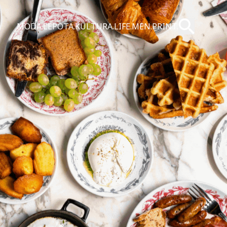
Pošalji
MODA.
LEPOTA.
KULTURA.
LIFE.
MEN.
PRINT.
Pretraži