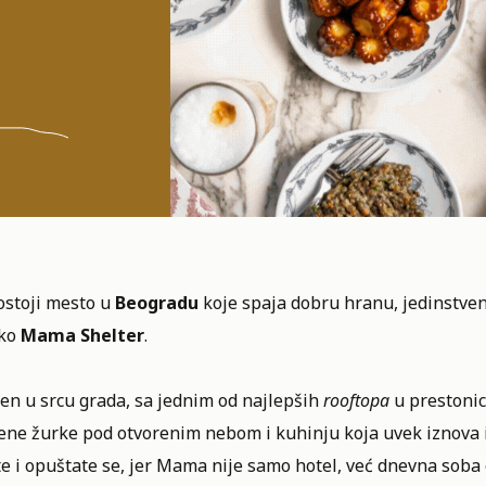
ostoji mesto u
Beogradu
koje spaja dobru hranu,
jedinstve
ako
Mama Shelter
.
en u srcu grada, sa jednim od najlepših
rooftopa
u prestoni
ene žurke pod otvorenim nebom i kuhinju koja uvek iznova i
e i opuštate se, jer Mama nije samo hotel, već dnevna soba 