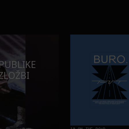
Neobična priča o bliznakinjama
FILM I TV
 MOMENATA
NEOBIČNA PR
BLIZNAKINJA
INSPIRISALE
FILM