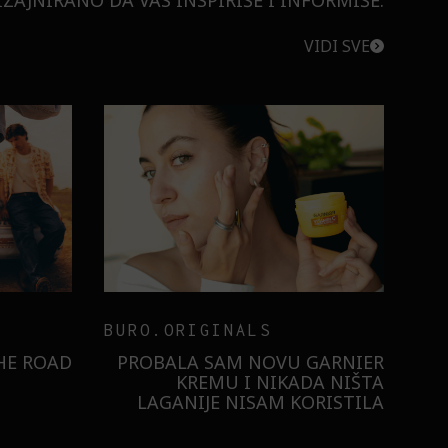
ZAJNIRANO DA VAS INSPIRIŠE I INFORMIŠE.
VIDI SVE
BURO.ORIGINALS
RISTILI
 ULTRA:
KAKO NAM ŠMINKA POMAŽE
U DLAN!
DA POKAŽEMO SVOJE
SAMOPOUZDANJE