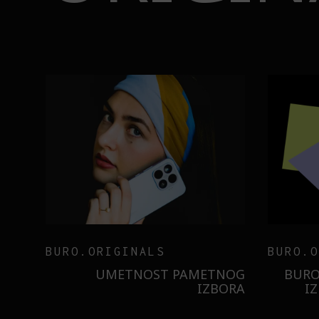
BURO.ORIGINALS
INSAJD
RNIER
ZNATE LI ŠTA JE
 NIŠTA
SORBETIZACIJA? OTKRIJTE
B
ISTILA
TAJNU LAGANE NEGE KOŽE
STI