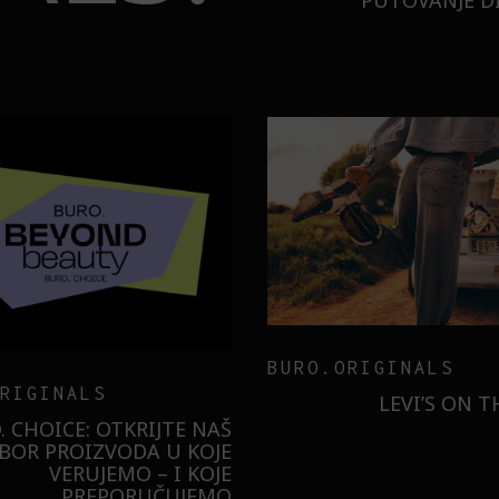
PUTOVANJE DI
TECHNOLOGY
ER
MESEC DANA SMO KO
SAMSUNG GALAXY S26
ILI SMO U NOVOJ MONA
BUDUĆNOST STAJE 
RADNJI U GALERIJI – I
LIZOVALI NAJPOŽELJNIJU
JAKNU NA 3 NAČINA