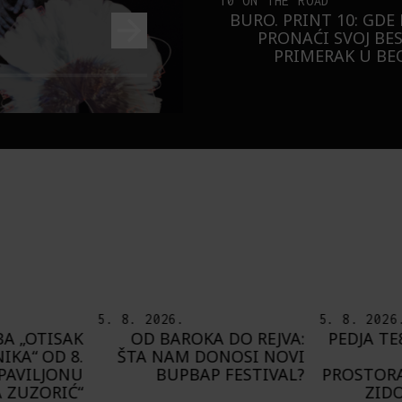
10 ON THE ROAD
BURO. PRINT 10: GDE
PRONAĆI SVOJ BE
PRIMERAK U B
5. 8. 2026.
8. 8. 2026
 DO REJVA:
PEDJA TE8 ETNOGRAFSKE
DEL
NOSI NOVI
MOTIVE NAŠEG
PRIJAT
FESTIVAL?
PROSTORA PRESLIKAO NA
G
ZIDOVE FRANCUSKE