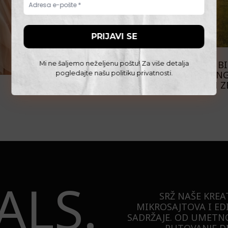
PUTOVANJA
WOLF TRAIL: DA LI BI
Mi ne šaljemo neželjenu poštu! Za više detalja
NA HAJKING
pogledajte našu
politiku privatnosti
.
EVROPSKIH Z
ALS.
SRŽ NAŠE KREA
MIKROSAJTOVA I ED
SADRŽAJE. OD UMETNO