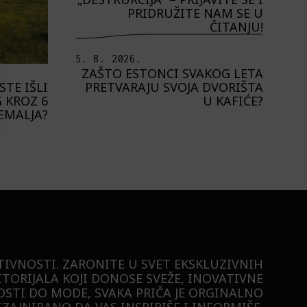
PRIDRUŽITE NAM SE U
ČITANJU!
5. 8. 2026.
ZAŠTO ESTONCI SVAKOG LETA
PRETVARAJU SVOJA DVORIŠTA
STE IŠLI
U KAFIĆE?
 KROZ 6
EMALJA?
TIVNOSTI. ZARONITE U SVET EKSKLUZIVNIH
ITORIJALA KOJI DONOSE SVEŽE, INOVATIVNE
STI DO MODE, SVAKA PRIČA JE ORGINALNO