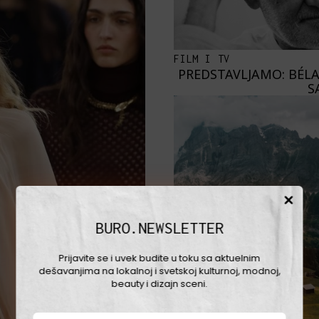
FILM I TV
PREDSTAVLJAMO: BÉLA
S
BURO.NEWSLETTER
Prijavite se i uvek budite u toku sa aktuelnim
dešavanjima na lokalnoj i svetskoj kulturnoj, modnoj,
beauty i dizajn sceni.