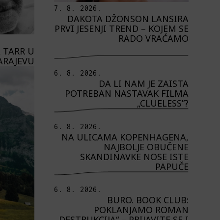
7. 8. 2026.
DAKOTA DŽONSON LANSIRA
PRVI JESENJI TREND – KOJEM SE
RADO VRAĆAMO
 TARR U
ARAJEVU
6. 8. 2026.
DA LI NAM JE ZAISTA
POTREBAN NASTAVAK FILMA
„CLUELESS”?
6. 8. 2026.
NA ULICAMA KOPENHAGENA,
NAJBOLJE OBUČENE
SKANDINAVKE NOSE ISTE
PAPUČE
6. 8. 2026.
BURO. BOOK CLUB:
POKLANJAMO ROMAN
„DESTRUKCIJA“ – PRIJAVITE SE I