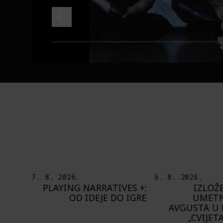
6. 8. 2026.
5. 8. 2026.
ES +:
IZLOŽBA „OTISAK
OD BAROKA
 IGRE
UMETNIKA“ OD 8.
ŠTA NAM DO
AVGUSTA U PAVILJONU
BUPBAP 
„CVIJETA ZUZORIĆ“