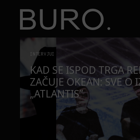
BURO.
Top 10 najsmešnijih momenata Rikija Džervejsa
BURO.MEN
TOP 10 NAJSMEŠNIJIH
RIKIJA DŽERVEJSA