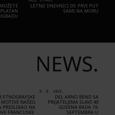
MALE STVARI
 MOŽETE
LETNJI DNEVNICI 05: PRVI PUT
SPLATAN
SAMI NA MORU
EOGRADU
NEWS.
.
7. 8. 2026.
6. 8.
 ARNO BEND SA
PLAYING NARRATIVES +:
ELJIMA SLAVI 40
OD IDEJE DO IGRE
ODINA RADA 19.
A
SEPTEMBRA U