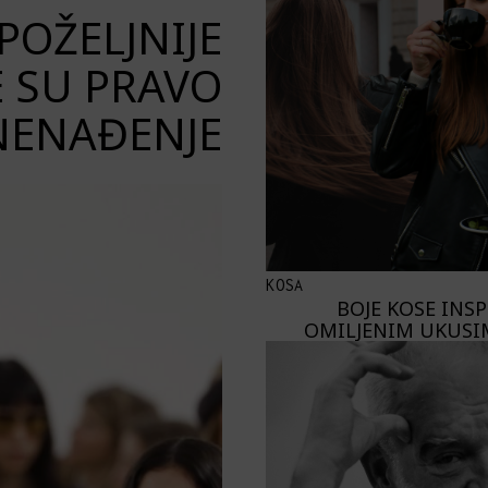
OŽELJNIJE
E SU PRAVO
NENAĐENJE
KOSA
BOJE KOSE INS
OMILJENIM UKUSI