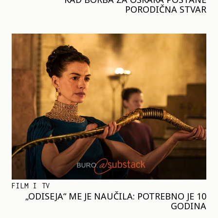
PORODIČNA STVAR
FILM I TV
„ODISEJA“ ME JE NAUČILA: POTREBNO JE 10
GODINA