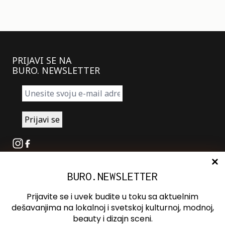
PRIJAVI SE NA
BURO. NEWSLETTER
Instagram
Facebook
BURO.NEWSLETTER
O nama
Oglašavanje
Prijavite se i uvek budite u toku sa aktuelnim
Kontakt
dešavanjima na lokalnoj i svetskoj kulturnoj, modnoj,
beauty i dizajn sceni.