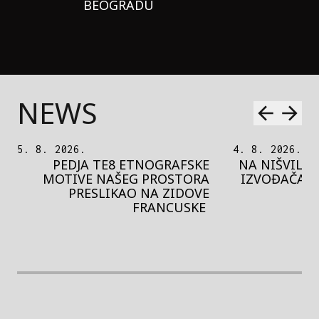
BEOGRADU
NEWS
5. 8. 2026.
4. 8. 2026.
PEDJA TE8 ETNOGRAFSKE
NA NIŠVILU 
MOTIVE NAŠEG PROSTORA
IZVOĐAČA S
PRESLIKAO NA ZIDOVE
FRANCUSKE
rethodna slika
Next image