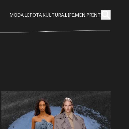
Pošalji
MODA.
LEPOTA.
KULTURA.
LIFE.
MEN.
PRINT.
Pretraži