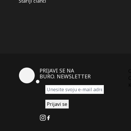
Kretanje
Stariji članci
članaka
PRIJAVI SE NA
BURO. NEWSLETTER
O
K
Instagram
Facebook