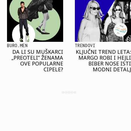
TRENDOVI
SHOPPING
KLJUČNI TREND LETA:
JOŠ JE RANO ZA JAKNE
MARGO ROBI I HEJLI
– ALI U RESERVED JE
BIBER NOSE ISTI
STIGAO MODEL KOJI
MODNI DETALJ
ĆE BITI VELIKI TREND