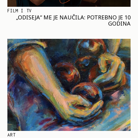
FILM I TV
„ODISEJA“ ME JE NAUČILA: POTREBNO JE 10
GODINA
ART