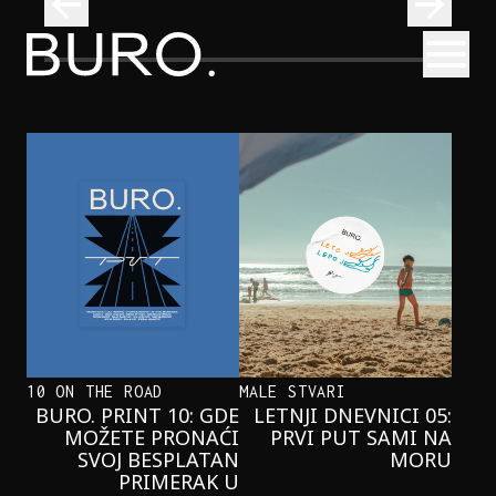
BURO.
Otvori
Onaj jedan proizvod koji stalno selimo sa police u torbe
BURO.MEN
ONAJ JEDAN PROIZVOD KOJI
STALNO SELIMO SA POLICE U
TORBE
10 ON THE ROAD
MALE STVARI
BURO. PRINT 10: GDE
LETNJI DNEVNICI 05:
MOŽETE PRONAĆI
PRVI PUT SAMI NA
SVOJ BESPLATAN
MORU
PRIMERAK U