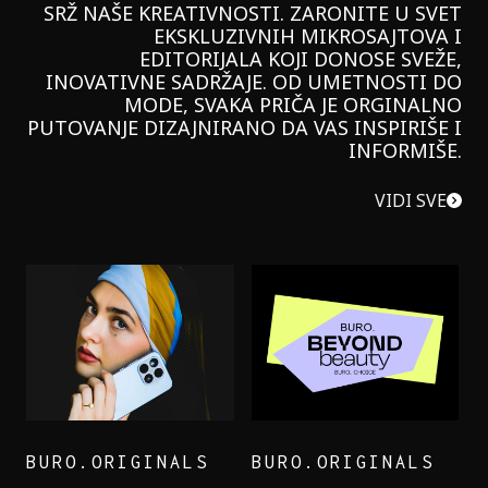
SRŽ NAŠE KREATIVNOSTI. ZARONITE U SVET
EKSKLUZIVNIH MIKROSAJTOVA I
EDITORIJALA KOJI DONOSE SVEŽE,
INOVATIVNE SADRŽAJE. OD UMETNOSTI DO
MODE, SVAKA PRIČA JE ORGINALNO
PUTOVANJE DIZAJNIRANO DA VAS INSPIRIŠE I
INFORMIŠE.
VIDI SVE
BURO.ORIGINALS
BURO.ORIGINALS
LEVI’S ON THE ROAD
PROBALA SAM NOVU