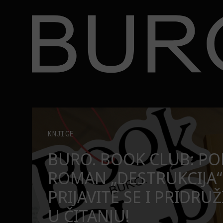
BURO.
užite nam se u čitanju!
Beograd, Bajaga i osamdesete: Mjuzikl koji ne pr
POZORIŠTE
O
BEOGRAD, BAJAGA I O
MJUZIKL KOJI NE PRO
SE