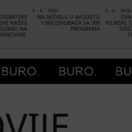
3. 8. 2026.
6. 8. 2026
U AVGUSTU
OVAKO JE IZGLEDAO
I
AČA SA 300
FILMSKI TALAS NA MORU:
U
PROGRAMA
SVEČANO ZATVOREN
AVGUST
TIVAT FILM WAVE
„C
VIJE