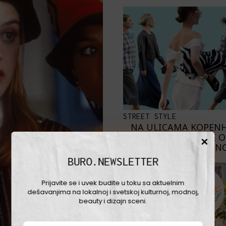
STREET STYLE
NA ULICAMA KOPEN
NAJBOLJE 
SKANDINAVKE NO
BURO.NEWSLETTER
Prijavite se i uvek budite u toku sa aktuelnim
dešavanjima na lokalnoj i svetskoj kulturnoj, modnoj,
beauty i dizajn sceni.