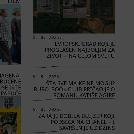
FILM
5. 8. 2026.
EVROPSKI GRAD KOJI JE
PROGLAŠEN NAJBOLJIM ZA
ŽIVOT – NA CELOM SVETU
HAGENA,
5. 8. 2026.
OBUČENE
ŠTA SVE MAJKE NE MOGU?
SE ISTE
BURO. BOOK CLUB PRIČAO JE O
PAPUČE
ROMANU KATIŠE AGIRE
5. 8. 2026.
ZARA JE DOBILA BLEJZER KOJI
PODSEĆA NA CHANEL – I
SAVRŠEN JE UZ DŽINS