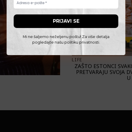
Mi ne šaljemo neželjenu poštu! Za više detalja
pogledajte našu
politiku privatnosti
.
LIFE
ZAŠTO ESTONCI SVAK
PRETVARAJU SVOJA D
U