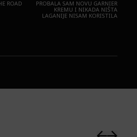
BURO.ORIGINALS
RISTILI
 ULTRA:
KAKO NAM ŠMINKA POMAŽE
U DLAN!
DA POKAŽEMO SVOJE
SAMOPOUZDANJE