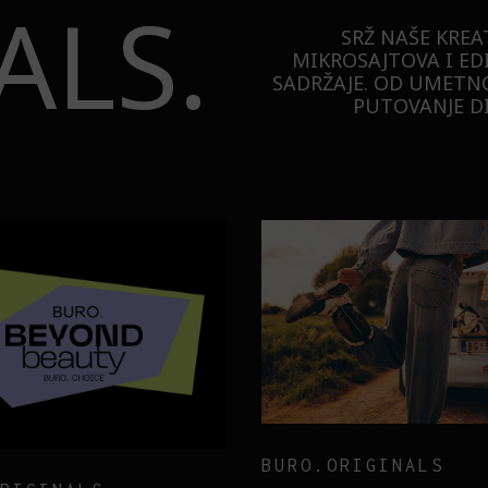
ALS.
SRŽ NAŠE KREA
MIKROSAJTOVA I ED
SADRŽAJE. OD UMETNO
PUTOVANJE DI
TECHNOLOGY