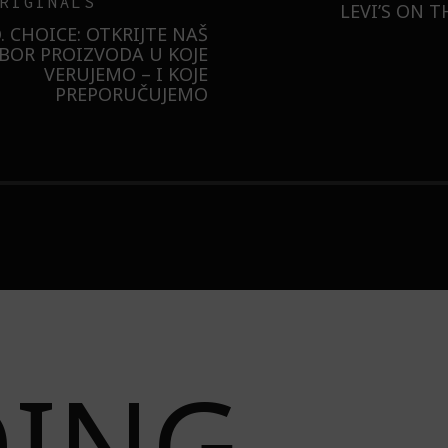
ER
MESEC DANA SMO KO
SAMSUNG GALAXY S26
ILI SMO U NOVOJ MONA
BUDUĆNOST STAJE 
RADNJI U GALERIJI – I
LIZOVALI NAJPOŽELJNIJU
JAKNU NA 3 NAČINA
DING