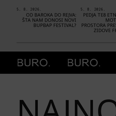
5. 8. 2026.
4. 8. 2026.
EJVA:
PEDJA TE8 ETNOGRAFSKE
NA NIŠVILU 
 NOVI
MOTIVE NAŠEG
1.000 IZVOĐ
IVAL?
PROSTORA PRESLIKAO NA
ZIDOVE FRANCUSKE
Prethodna slika
Next image
NAJNO