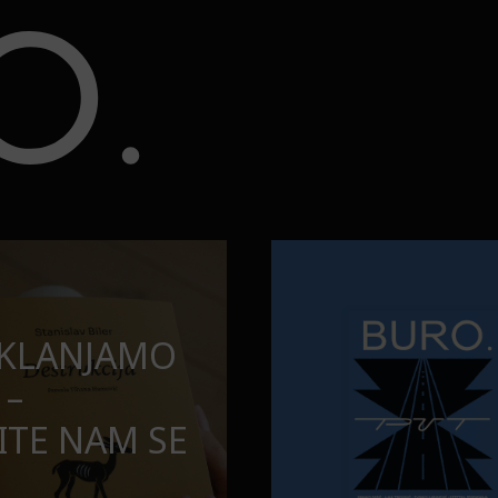
opuštamo
Onaj jedan proizvod koji stalno
BURO.MEN
SAMDESETE:
ONAJ JEDAN 
PUŠTAMO
STALNO SELI
TORBE