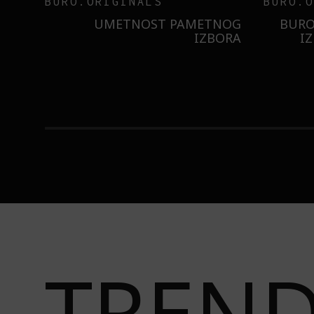
INSAJD
RNIER
ZNATE LI ŠTA JE
 NIŠTA
SORBETIZACIJA? OTKRIJTE
B
ISTILA
TAJNU LAGANE NEGE KOŽE
STI
TREN