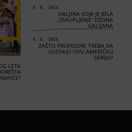
4. 8. 2026.
HALJINA KOJA JE BILA
„ISKUPLJENJE“ DŽONA
GALIJANA
4. 8. 2026.
ZAŠTO PROFESORI TREBA DA
GLEDAJU OVU AMERIČKU
SERIJU?
OG LETA
VORIŠTA
 KAFIĆE?