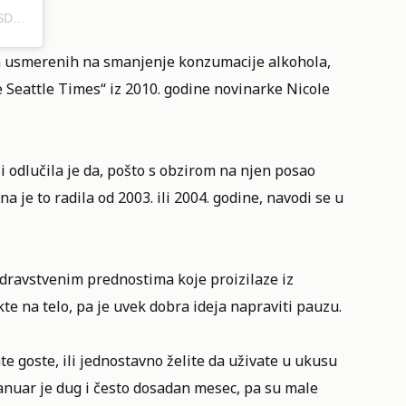
A POST SHARED BY 1,000 HOURS DRY (THE DRY CLUB) (@1000HOURSDRY)
a usmerenih na smanjenje konzumacije alkohola,
 Seattle Times“ iz 2010. godine novinarke Nicole
 i odlučila je da, pošto s obzirom na njen posao
je to radila od 2003. ili 2004. godine, navodi se u
dravstvenim prednostima koje proizilaze iz
te na telo, pa je uvek dobra ideja napraviti pauzu.
e goste, ili jednostavno želite da uživate u ukusu
Januar je dug i često dosadan mesec, pa su male