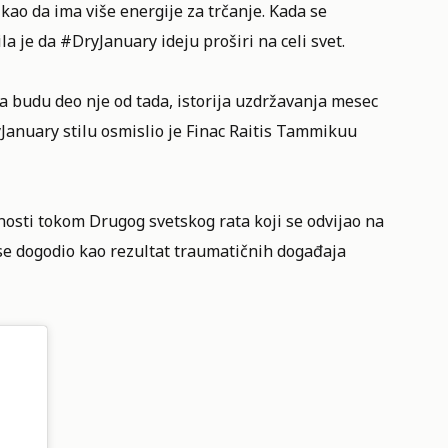
 kao da ima više energije za trčanje. Kada se
a je da #DryJanuary ideju proširi na celi svet.
 da budu deo nje od tada, istorija uzdržavanja mesec
anuary stilu osmislio je Finac Raitis Tammikuu
sti tokom Drugog svetskog rata koji se odvijao na
i se dogodio kao rezultat traumatičnih događaja