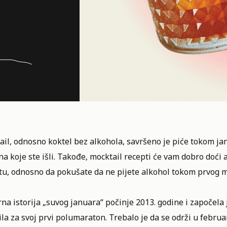
ail, odnosno
koktel
bez alkohola, savršeno je piće tokom jan
na koje ste išli. Takođe, mocktail recepti će vam dobro doći
tu, odnosno da pokušate da ne pijete alkohol tokom prvog 
a istorija „suvog januara“ počinje 2013. godine i započela 
ila za svoj prvi polumaraton. Trebalo je da se održi u februa