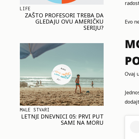
radost
LIFE
ZAŠTO PROFESORI TREBA DA
GLEDAJU OVU AMERIČKU
Evo n
SERIJU?
MO
P
Ovaj u
Jedno
dodaj
MALE STVARI
LETNJI DNEVNICI 05: PRVI PUT
SAMI NA MORU