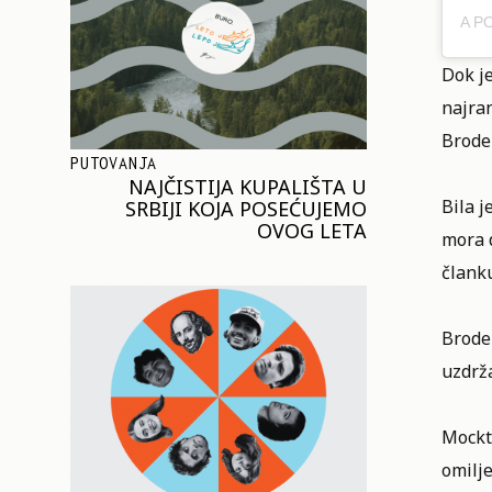
Dok j
najran
Brode
PUTOVANJA
NAJČISTIJA KUPALIŠTA U
Bila j
SRBIJI KOJA POSEĆUJEMO
OVOG LETA
mora d
člank
Brode
uzdrža
Mockta
omilje