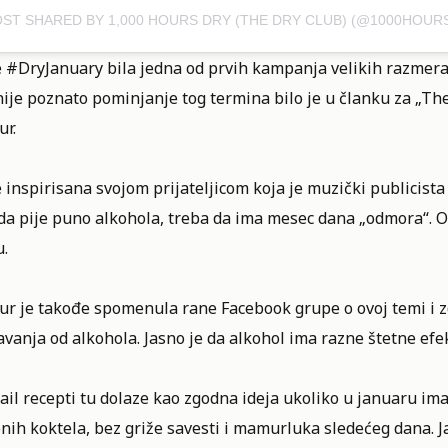
e #DryJanuary bila jedna od prvih kampanja velikih razmer
ije poznato pominjanje tog termina bilo je u članku za „The
ur.
e inspirisana svojom prijateljicom koja je muzički publicista
a pije puno alkohola, treba da ima mesec dana „odmora“. Ona 
u.
ur je takođe spomenula rane Facebook grupe o ovoj temi i z
vanja od alkohola. Jasno je da alkohol ima razne štetne efek
il recepti tu dolaze kao zgodna ideja ukoliko u januaru imat
nih koktela, bez griže savesti i mamurluka sledećeg dana. 