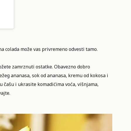
a colada može vas privremeno odvesti tamo.
, možete zamrznuti ostatke. Obavezno dobro
vežeg ananasa, sok od ananasa, kremu od kokosa i
e u čašu i ukrasite komadićima voća, višnjama,
ajte.