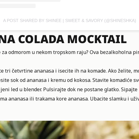
A POST SHARED BY SHINEE | SWEET & SAVORY (@SHINESHKA)
NA COLADA MOCKTAIL
e za odmorom u nekom tropskom raju? Ova bezalkoholna pin
te tri četvrtine ananasa i isecite ih na komade. Ako želite
esite sok od ananasa i kremu od kokosa. Stavite komadiće s
jeni led u blender. Pulsirajte dok ne postane glatko. Sipajt
ima ananasa ili trakama kore ananasa. Ubacite slamku i uživ