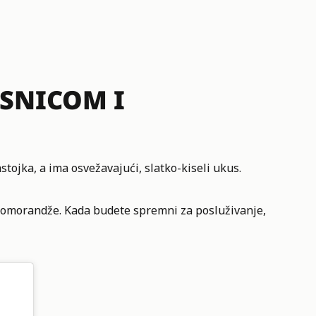
USNICOM I
stojka, a ima osvežavajući, slatko-kiseli ukus.
 pomorandže. Kada budete spremni za posluživanje,