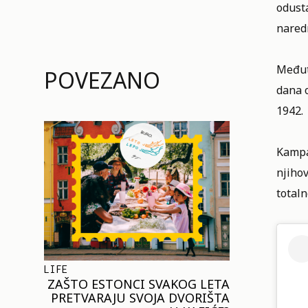
odusta
naredn
Međuti
POVEZANO
dana 
1942.
Kampa
njihov
totaln
LIFE
ZAŠTO ESTONCI SVAKOG LETA
PRETVARAJU SVOJA DVORIŠTA