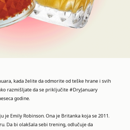
uara, kada želite da odmorite od teške hrane i svih
 ako razmišljate da se priključite #DryJanuary
meseca godine.
ju je Emily Robinson. Ona je Britanka koja se 2011.
ru. Da bi olakšala sebi trening, odlučuje da