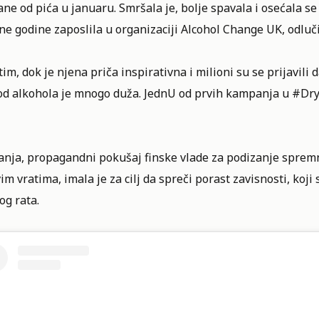
ne od pića u januaru. Smršala je, bolje spavala i osećala se
e godine zaposlila u organizaciji Alcohol Change UK, odlučil
m, dok je njena priča inspirativna i milioni su se prijavili
od alkohola je mnogo duža. JednU od prvih kampanja u #DryJ
nja, propagandni pokušaj finske vlade za podizanje spremno
im vratima, imala je za cilj da spreči porast zavisnosti, koj
og rata.