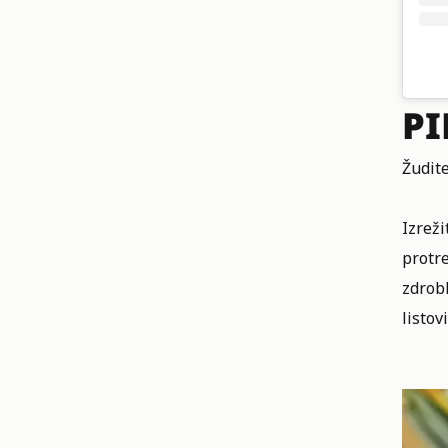
PI
Žudit
Izreži
protr
zdrobl
listov