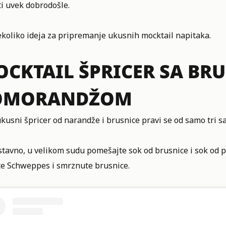
i uvek dobrodošle.
ekoliko ideja za pripremanje ukusnih mocktail napitaka.
CKTAIL ŠPRICER SA BR
OMORANDŽOM
kusni špricer od narandže i brusnice pravi se od samo tri sa
stavno, u velikom sudu pomešajte sok od brusnice i sok od
te Schweppes i smrznute brusnice.