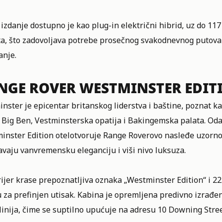
izdanje dostupno je kao plug-in električni hibrid, uz do 11
a, što zadovoljava potrebe prosečnog svakodnevnog putovan
anje.
NGE ROVER WESTMINSTER EDI
nster je epicentar britanskog liderstva i baštine, poznat k
 Big Ben, Vestminsterska opatija i Bakingemska palata. Oda
inster Edition otelotvoruje Range Roverovo nasleđe uzorno
avaju vanvremensku eleganciju i viši nivo luksuza.
ijer krase prepoznatljiva oznaka „Westminster Edition“ i 2
u za prefinjen utisak. Kabina je opremljena predivno izra
linija, čime se suptilno upućuje na adresu 10 Downing Stree