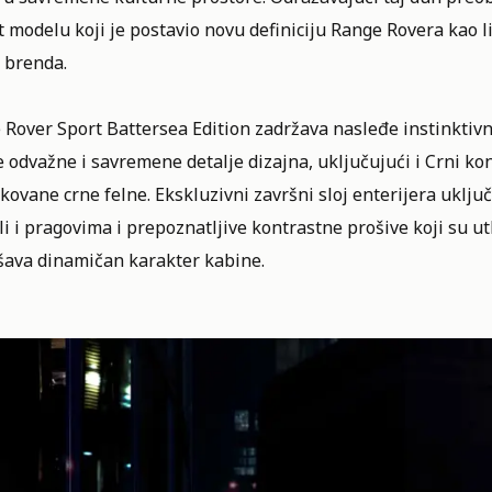
 modelu koji je postavio novu definiciju Range Rovera kao l
a brenda.
 Rover Sport Battersea Edition zadržava nasleđe instinktivn
 odvažne i savremene detalje dizajna, uključujući i Crni kont
kovane crne felne. Ekskluzivni završni sloj enterijera uklju
i i pragovima i prepoznatljive kontrastne prošive koji su utk
šava dinamičan karakter kabine.