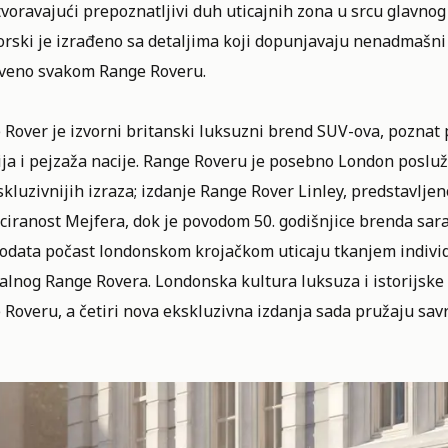
voravajući prepoznatljivi duh uticajnih zona u srcu glavnog
rski je izrađeno sa detaljima koji dopunjavaju nenadmašni 
tveno svakom Range Roveru.
Rover je izvorni britanski luksuzni brend SUV-ova, poznat p
ija i pejzaža nacije. Range Roveru je posebno London posluži
kluzivnijih izraza; izdanje Range Rover Linley, predstavljen
iciranost Mejfera, dok je povodom 50. godišnjice brenda sar
odata počast londonskom krojačkom uticaju tkanjem individ
alnog Range Rovera. Londonska kultura luksuza i istorijske 
 Roveru, a četiri nova ekskluzivna izdanja sada pružaju sav