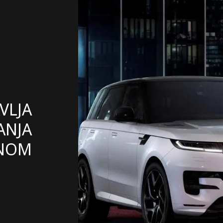
VLJA
ANJA
ONOM