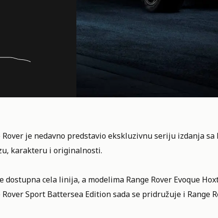
 Rover je nedavno predstavio ekskluzivnu seriju izdanja s
u, karakteru i originalnosti.
e dostupna cela linija, a modelima Range Rover Evoque Hoxt
Rover Sport Battersea Edition sada se pridružuje i Range R