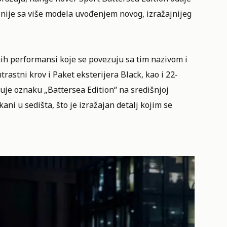
inije sa više modela uvođenjem novog, izražajnijeg
ih performansi koje se povezuju sa tim nazivom i
rastni krov i Paket eksterijera Black, kao i 22-
čuje oznaku „Battersea Edition“ na središnjoj
ani u sedišta, što je izražajan detalj kojim se