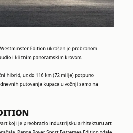
, Westminster Edition ukrašen je probranom
audio i kliznim panoramskim krovom.
ni hibrid, uz do 116 km (72 milje) potpuno
odnevnih putovanja kupaca u vožnji samo na
EDITION
art koji je preobrazio industrijsku arhitekturu art
ražaja, Range Rover Sport Battersea Edition odaje