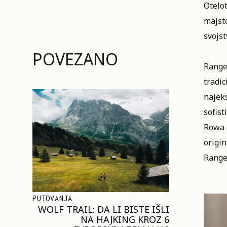
Otelot
majsto
svojs
POVEZANO
Range 
tradic
najeks
sofist
Rowa 
origin
Range
PUTOVANJA
WOLF TRAIL: DA LI BISTE IŠLI
NA HAJKING KROZ 6