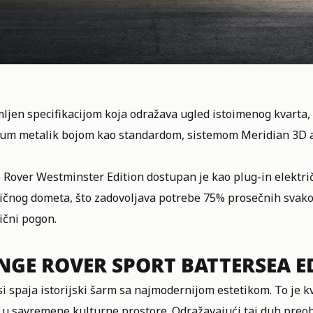
ljen specifikacijom koja odražava ugled istoimenog kvarta
um metalik bojom kao standardom, sistemom Meridian 3D 
Rover Westminster Edition dostupan je kao plug-in električ
ričnog dometa, što zadovoljava potrebe 75% prosečnih svak
ični pogon.
NGE ROVER SPORT BATTERSEA 
i spaja istorijski šarm sa najmodernijom estetikom. To je kv
 u savremene kulturne prostore. Odražavajući taj duh preob