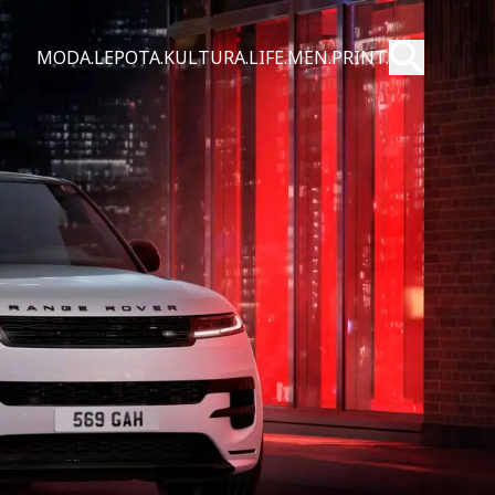
Pošalji
MODA.
LEPOTA.
KULTURA.
LIFE.
MEN.
PRINT.
Pretraži