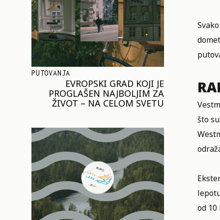
Svako 
domet
putov
PUTOVANJA
EVROPSKI GRAD KOJI JE
RA
PROGLAŠEN NAJBOLJIM ZA
ŽIVOT – NA CELOM SVETU
Vestmi
što su
Westm
odraž
Ekster
lepot
od 10 