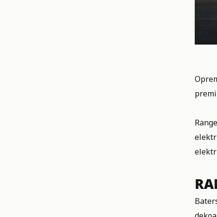
Oprem
premi
Range 
elekt
elektr
RA
Baters
dekoa