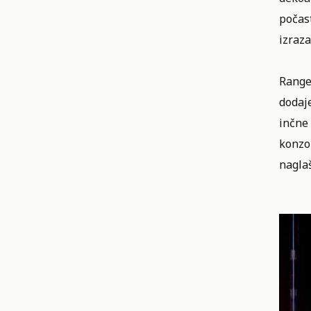
počast
izraz
Range
dodaje
inčne 
konzol
nagla