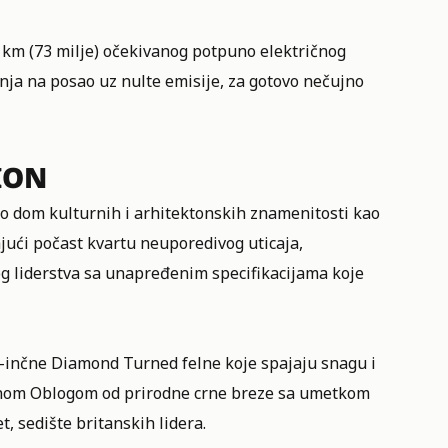
7 km (73 milje) očekivanog potpuno električnog
ja na posao uz nulte emisije, za gotovo nečujno
TION
ao dom kulturnih i arhitektonskih znamenitosti kao
jući počast kvartu neuporedivog uticaja,
g liderstva sa unapređenim specifikacijama koje
2-inčne Diamond Turned felne koje spajaju snagu i
đenom Oblogom od prirodne crne breze sa umetkom
t, sedište britanskih lidera.