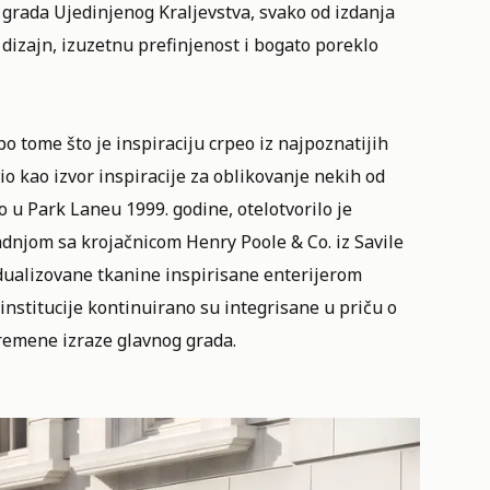
 grada Ujedinjenog Kraljevstva, svako od izdanja
dizajn, izuzetnu prefinjenost i bogato poreklo
o tome što je inspiraciju crpeo iz najpoznatijih
o kao izvor inspiracije za oblikovanje nekih od
o u Park Laneu 1999. godine, otelotvorilo je
adnjom sa krojačnicom Henry Poole & Co. iz Savile
ualizovane tkanine inspirisane enterijerom
institucije kontinuirano su integrisane u priču o
remene izraze glavnog grada.