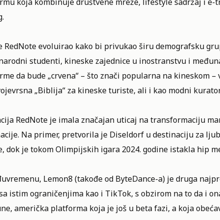
rmu koja kombinuje društvene mreže, lifestyle sadržaj i e-
g.
e RedNote evoluirao kako bi privukao širu demografsku grup
arodni studenti, kineske zajednice u inostranstvu i međun
orme da bude „crvena“ – što znači popularna na kineskom – v
ojevrsna „Biblija“ za kineske turiste, ali i kao modni kurato
cija RedNote je imala značajan uticaj na transformaciju man
acije. Na primer, pretvorila je Diseldorf u destinaciju za l
, dok je tokom Olimpijskih igara 2024. godine istakla hip m
uvremenu, Lemon8 (takođe od ByteDance-a) je druga najpreuz
sa istim ograničenjima kao i TikTok, s obzirom na to da i on
e, američka platforma koja je još u beta fazi, a koja obeć