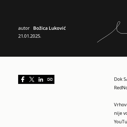
autor
Božica Luković
21.01.2025.
Dok S
RedNo
Vrhov
nije v
YouTub