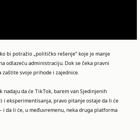
 bi potražio „političko rešenje“ koje je manje
na odlazeću administraciju. Dok se čeka pravni
 zaštite svoje prihode i zajednice.
ek nadaju da će TikTok, barem van Sjedinjenih
ti i eksperimentisanja, pravo pitanje ostaje da li će
— i da li će, u međuvremenu, neka druga platforma