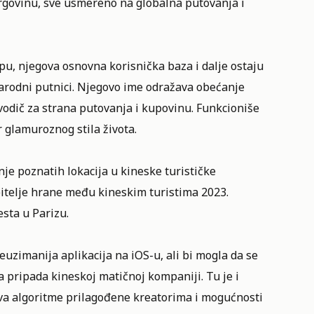
trgovinu, sve usmereno na globalna putovanja i
u, njegova osnovna korisnička baza i dalje ostaju
arodni putnici. Njegovo ime odražava obećanje
odič za strana putovanja i kupovinu. Funkcioniše
r glamuroznog stila života.
je poznatih lokacija u kineske turističke
jubitelje hrane među kineskim turistima 2023.
esta u Parizu.
imanija aplikacija na iOS-u, ali bi mogla da se
a pripada kineskoj matičnoj kompaniji. Tu je i
ava algoritme prilagođene kreatorima i mogućnosti