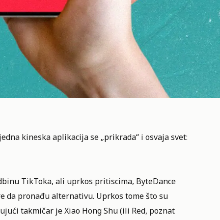
 jedna kineska aplikacija se „prikrada“ i osvaja svet:
dbinu TikToka, ali uprkos pritiscima, ByteDance
ure da pronađu alternativu. Uprkos tome što su
ujući takmičar je Xiao Hong Shu (ili Red, poznat