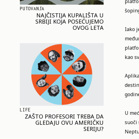
platfo
PUTOVANJA
šopin
NAJČISTIJA KUPALIŠTA U
SRBIJI KOJA POSEĆUJEMO
OVOG LETA
Iako j
međun
platf
kao sv
Aplika
destin
godine
LIFE
U međ
ZAŠTO PROFESORI TREBA DA
suoči 
GLEDAJU OVU AMERIČKU
SERIJU?
Neptun