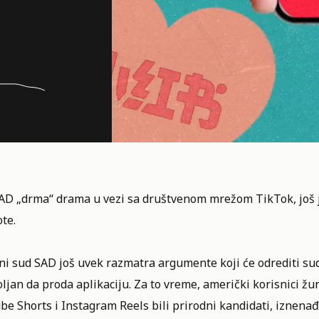
AD „drma“ drama u vezi sa društvenom mrežom
TikTok
, još
te.
ni sud SAD još uvek razmatra argumente koji će odrediti su
oljan da proda aplikaciju. Za to vreme, američki korisnici ž
e Shorts i Instagram Reels bili prirodni kandidati, iznenađ