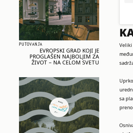
KA
PUTOVANJA
Veliki
EVROPSKI GRAD KOJI JE
međuna
PROGLAŠEN NAJBOLJIM ZA
ŽIVOT – NA CELOM SVETU
sadrž
Uprkos
uredni
sa pla
preno
Osniv