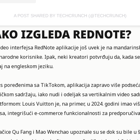
A POST SHARED BY TECHCRUNCH (@TECHCRUNCH)
KO IZGLEDA REDNOTE?
 deo interfejsa RedNote aplikacije još uvek je na mandarins
rodne korisnike. Ipak, neki kreatori potvrđuju da, kada se 
aj na engleskom jeziku.
 poređenima sa TikTokom, aplikacija zapravo više podseća na
čkom sadržaju, iako nudi i odeljak sa vertikalnim video sa
tformom: Louis Vuitton je, na primer, u 2024. godini imao vi
sa, integrišući e-commerce funkcionalnosti za predporučiva
ačice Qu Fang i Mao Wenchao upoznale su se dok su bile u š