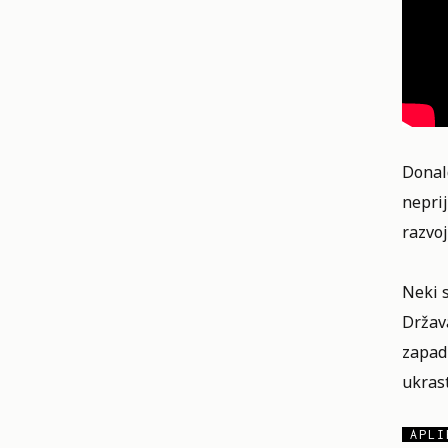
Donald
nepri
razvoj
Neki 
Država
zapad
ukrast
APLI