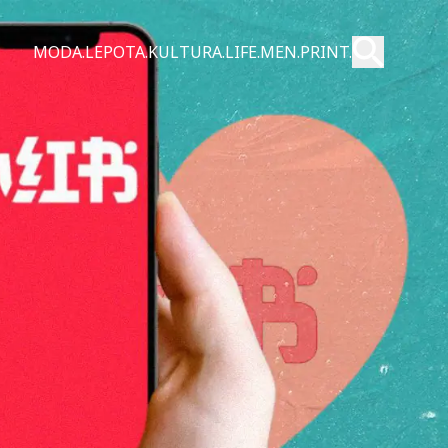
Pošalji
MODA.
LEPOTA.
KULTURA.
LIFE.
MEN.
PRINT.
Pretraži