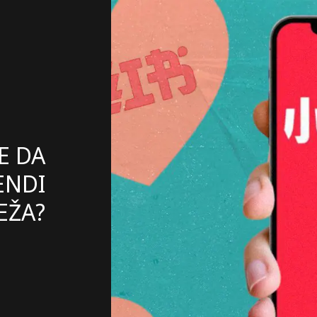
E DA
ENDI
EŽA?