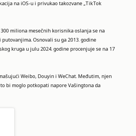
ikacija na iOS-u i privukao takozvane „TikTok
 300 miliona mesečnih korisnika oslanja se na
i putovanjima. Osnovali su ga 2013. godine
kog kruga u julu 2024. godine procenjuje se na 17
admašujući Weibo, Douyin i WeChat. Međutim, njen
što bi moglo potkopati napore Vašingtona da