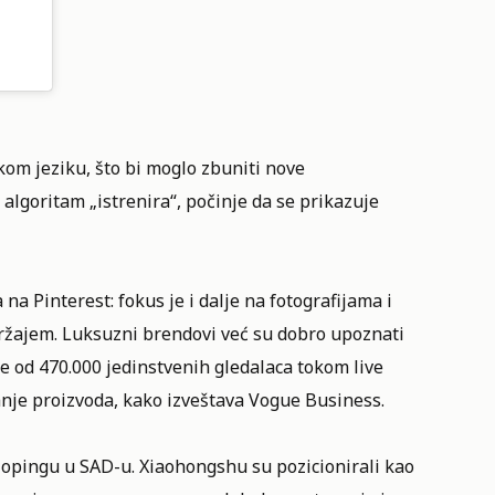
kom jeziku, što bi moglo zbuniti nove
algoritam „istrenira“, počinje da se prikazuje
 Pinterest: fokus je i dalje na fotografijama i
držajem. Luksuzni brendovi već su dobro upoznati
še od 470.000 jedinstvenih gledalaca tokom live
nje proizvoda, kako izveštava Vogue Business.
opingu u SAD-u. Xiaohongshu su pozicionirali kao