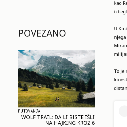
kao
R
izbegl
U Kini
POVEZANO
njega 
Miran
milija
To je
kinesk
distan
PUTOVANJA
WOLF TRAIL: DA LI BISTE IŠLI
NA HAJKING KROZ 6