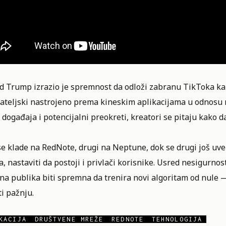
 Trump izrazio je spremnost da odloži zabranu TikToka kako
jateljski nastrojeno prema kineskim aplikacijama u odnosu 
 događaja i potencijalni preokreti, kreatori se pitaju kako da
se klade na RedNote, drugi na Neptune, dok se drugi još uv
, nastaviti da postoji i privlači korisnike. Usred nesigurnos
na publika biti spremna da trenira novi algoritam od nule 
i pažnju.
KACIJA
DRUŠTVENE MREŽE
REDNOTE
TEHNOLOGIJA