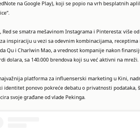
edNote
na Google Play), koji se popio na vrh besplatnih apl
ice“.
, Red se smatra mešavinom Instagrama i Pinteresta: više od
za inspiraciju u vezi sa odevnim kombinacijama, receptima 
da Qu i Charlwin Mao, a vrednost kompanije nakon finansijs
rdi dolara, sa 140.000 brendova koji su već aktivni na mreži.
 najvažnija platforma za influenserski marketing u Kini, n
i identitet ponovo pokreće debatu o privatnosti podataka, 
cira svoje građane od vlade Pekinga.