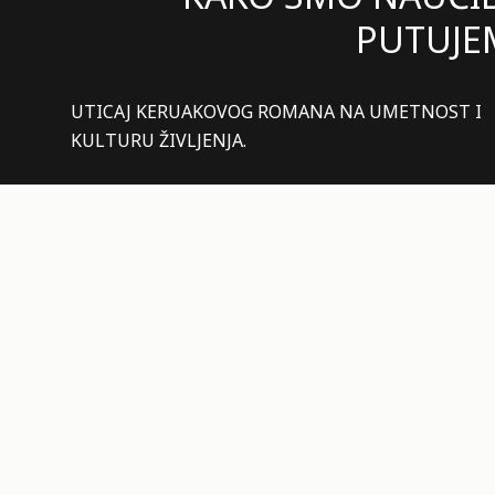
PUTUJ
UTICAJ KERUAKOVOG ROMANA NA UMETNOST I
KULTURU ŽIVLJENJA.
autor
Luka Tripković
08.08.2026.