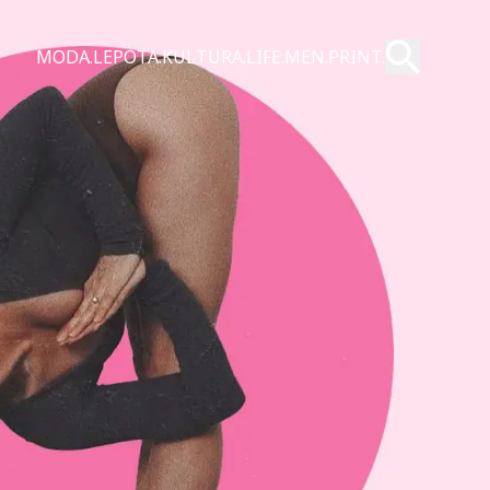
Pošalji
MODA.
LEPOTA.
KULTURA.
LIFE.
MEN.
PRINT.
Pretraži