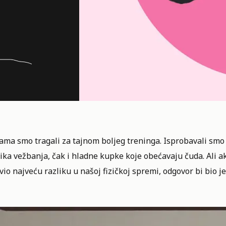
ma smo tragali za tajnom boljeg treninga. Isprobavali smo 
ka vežbanja, čak i hladne kupke koje obećavaju čuda. Ali ak
io najveću razliku u našoj fizičkoj spremi, odgovor bi bio j