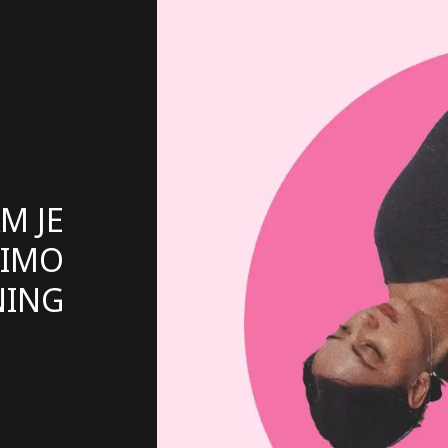
M JE
DIMO
NING