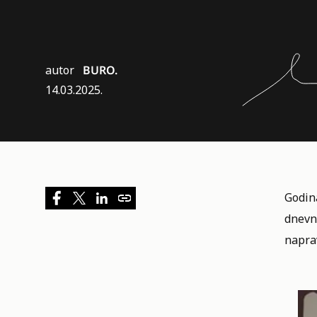
autor
BURO.
14.03.2025.
Godina
dnevni
naprav