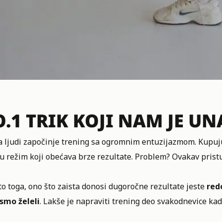
.1 TRIK KOJI NAM JE U
a ljudi započinje trening sa ogromnim entuzijazmom. Kupuju
u režim koji obećava brze rezultate. Problem? Ovakav pristu
o toga, ono što zaista donosi dugoročne rezultate jeste
red
ismo želeli
. Lakše je napraviti trening deo svakodnevice k