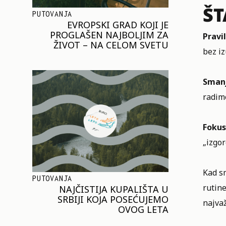
ŠT
PUTOVANJA
EVROPSKI GRAD KOJI JE
PROGLAŠEN NAJBOLJIM ZA
Pravi
ŽIVOT – NA CELOM SVETU
bez iz
Smanj
radimo
Fokus
„izgor
Kad s
PUTOVANJA
rutine
NAJČISTIJA KUPALIŠTA U
SRBIJI KOJA POSEĆUJEMO
najvaž
OVOG LETA