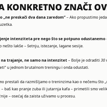
A KONKRETNO ZNAČI OVA
lo „ne preskači dva dana zaredom“
– Ako propustimo jedan
uzetka.
enje intenziteta pre nego što se potpuno odustanemo
 nešto lakše – šetnju, istezanje, lagane sesije.
 na trajanje, ne samo na intenzitet
– Bolje je odraditi
30 
eti“ u jednom brutalnom treningu i onda odustati.
mo prestali da razmišljamo o
treninzima
kao o nečemu što „
 – baš kao pranje zuba ili jutarnja kafa – primetili smo vel
nije – osećaj da zaista uživamo u procesu.