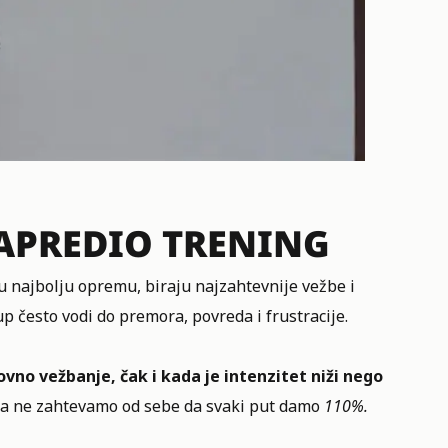
NAPREDIO TRENING
 najbolju opremu, biraju najzahtevnije vežbe i
p često vodi do premora, povreda i frustracije.
ovno vežbanje, čak i kada je intenzitet niži nego
ada ne zahtevamo od sebe da svaki put damo
110%.