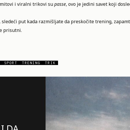
mitovi i viralni trikovi su
passe
, ovo je jedini savet koji dosl
 sledeći put kada razmišljate da preskočite trening, zapamt
 prisutni.
SPORT
TRENING
TRIK
I DA