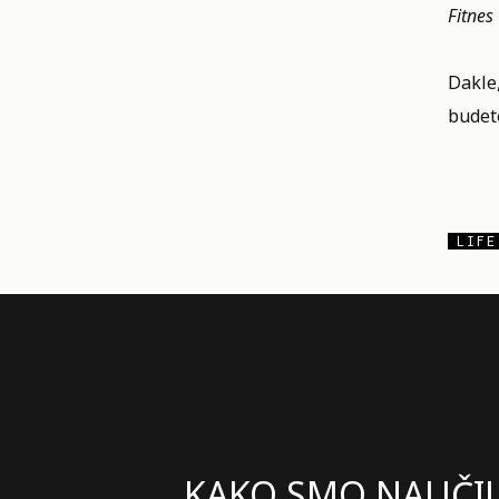
Fitnes
Dakle,
budete
LIFE
KAKO SMO NAUČIL