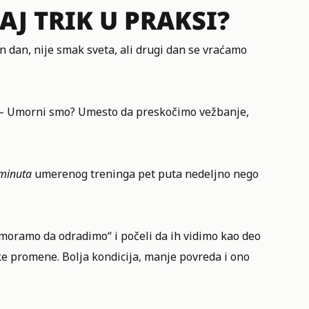
J TRIK U PRAKSI?
 dan, nije smak sveta, ali drugi dan se vraćamo
– Umorni smo? Umesto da preskočimo vežbanje,
minuta
umerenog treninga pet puta nedeljno nego
moramo da odradimo“ i počeli da ih vidimo kao deo
ike promene. Bolja kondicija, manje povreda i ono