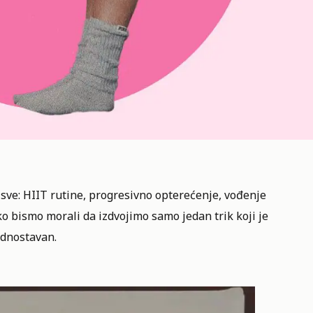
sve: HIIT rutine, progresivno opterećenje, vođenje
o bismo morali da izdvojimo samo jedan trik koji je
ednostavan.