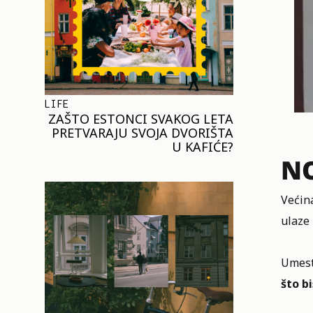
LIFE
ZAŠTO ESTONCI SVAKOG LETA
PRETVARAJU SVOJA DVORIŠTA
U KAFIĆE?
NO
Većin
ulaze 
Umest
što b