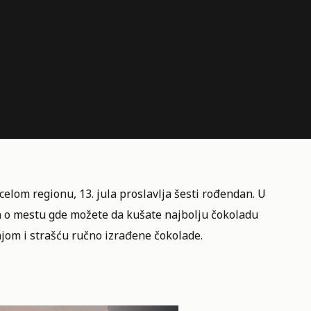
u celom regionu, 13. jula proslavlja šesti rođendan. U
ma o mestu gde možete da kušate najbolju čokoladu
žnjom i strašću ručno izrađene čokolade.