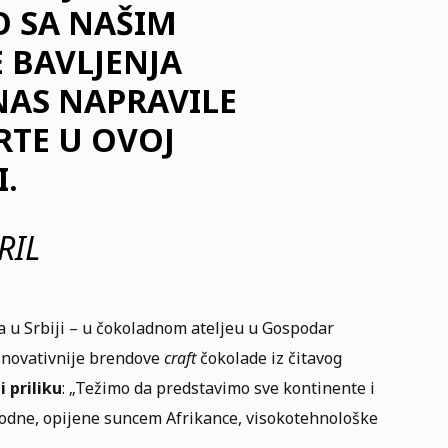
O SA NAŠIM
 BAVLJENJA
AS NAPRAVILE
RTE U OVOJ
.
RIL
a u Srbiji – u čokoladnom ateljeu u Gospodar
jinovativnije brendove
craft
čokolade iz čitavog
 priliku
: „Težimo da predstavimo sve kontinente i
irodne, opijene suncem Afrikance, visokotehnološke