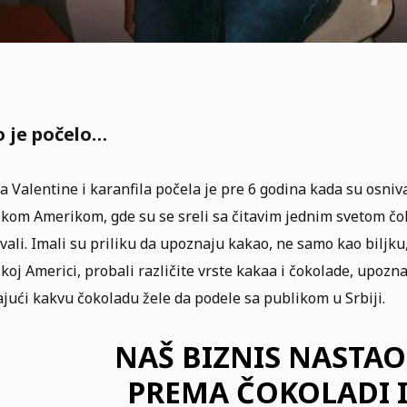
 je počelo…
ja Valentine i karanfila počela je pre 6 godina kada su osniva
kom Amerikom, gde su se sreli sa čitavim jednim svetom čoko
ali. Imali su priliku da upoznaju kakao, ne samo kao biljku,
koj Americi, probali različite vrste kakaa i čokolade, upozna
jući kakvu čokoladu žele da podele sa publikom u Srbiji.
NAŠ BIZNIS NASTAO 
PREMA ČOKOLADI I 