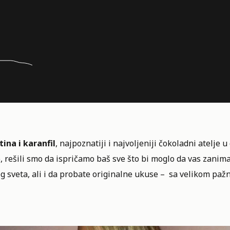
ina i karanfil
, najpoznatiji i najvoljeniji čokoladni atelje 
, rešili smo da ispričamo baš sve što bi moglo da vas zani
og sveta, ali i da probate originalne ukuse – sa velikom pa