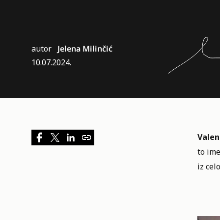
autor
Jelena Milinčić
10.07.2024.
Valent
to ime
iz cel