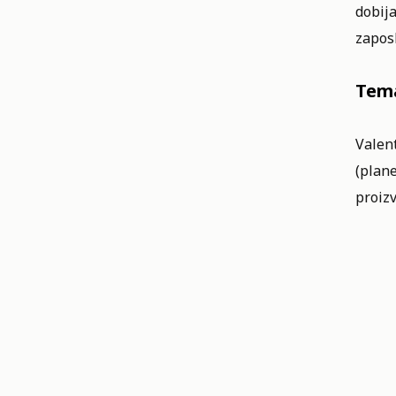
dobija
zaposl
Tema
Valen
(plane
proizv