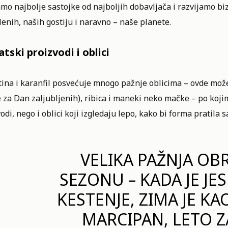
mo najbolje sastojke od najboljih dobavljača i razvijamo biz
enih, naših gostiju i naravno – naše planete.
tski proizvodi i oblici
tina i karanfil posvećuje mnogo pažnje oblicima – ovde mož
 za Dan zaljubljenih), ribica i maneki neko mačke – po koji
odi, nego i oblici koji izgledaju lepo, kako bi forma pratila
VELIKA PAŽNJA OBR
SEZONU – KADA JE JES
KESTENJE, ZIMA JE K
MARCIPAN, LETO Z