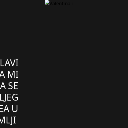
LAVI
A MI
A SE
LJEG
EA U
MLJI