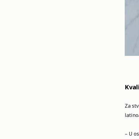
Kval
Za stv
latino
– U o