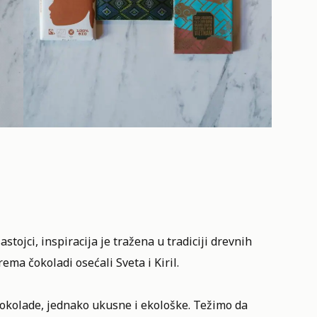
stojci, inspiracija je tražena u tradiciji drevnih
ema čokoladi osećali Sveta i Kiril.
čokolade, jednako ukusne i ekološke. Težimo da