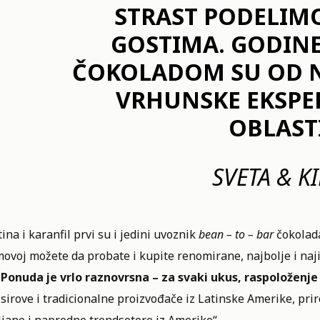
STRAST PODELIM
GOSTIMA. GODINE
ČOKOLADOM SU OD N
VRHUNSKE EKSPE
OBLASTI
SVETA & KI
ina i karanfil
prvi su i jedini uvoznik
bean – to – bar
čokolad
movoj možete da probate i kupite renomirane, najbolje i na
.
Ponuda je vrlo raznovrsna – za svaki ukus, raspoloženje i
 sirove i tradicionalne proizvođače iz Latinske Amerike, pr