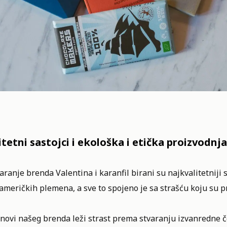
itetni sastojci i ekološka i etička proizvodnja
aranje brenda Valentina i karanfil birani su najkvalitetniji sa
američkih plemena, a sve to spojeno je sa strašću koju su pr
snovi našeg brenda leži strast prema stvaranju izvanredne 