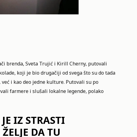
či brenda, Sveta Trujić i Kirill Cherny, putovali
lade, koji je bio drugačiji od svega što su do tada
 već i kao deo jedne kulture. Putovali su po
vali farmere i slušali lokalne legende, polako
JE IZ STRASTI
ŽELJE DA TU