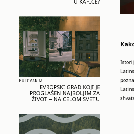
U KAFIĆE?
Kako
Istori
Latins
poznav
PUTOVANJA
EVROPSKI GRAD KOJI JE
Latins
PROGLAŠEN NAJBOLJIM ZA
shvata
ŽIVOT – NA CELOM SVETU