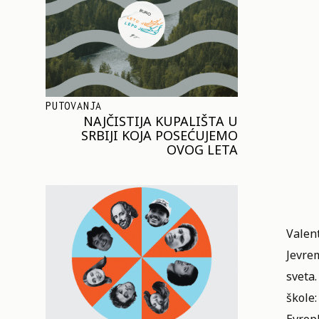
PUTOVANJA
NAJČISTIJA KUPALIŠTA U
SRBIJI KOJA POSEĆUJEMO
OVOG LETA
Valent
Jevre
sveta
škole: