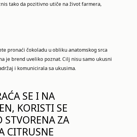
nis tako da pozitivno utiče na život farmera,
ete pronaći čokoladu u obliku anatomskog srca
ma je brend uveliko poznat. Cilj nisu samo ukusni
 sadržaj i komunicirala sa ukusima.
AĆA SE I NA
EN, KORISTI SE
AO STVORENA ZA
A CITRUSNE