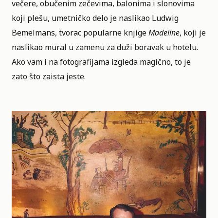
večere, obučenim zečevima, balonima i slonovima
koji plešu, umetničko delo je naslikao Ludwig
Bemelmans, tvorac popularne knjige
Madeline
, koji je
naslikao mural u zamenu za duži boravak u hotelu.
Ako vam i na fotografijama izgleda magično, to je
zato što zaista jeste.