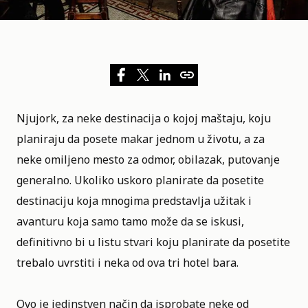
Njujork, za neke destinacija o kojoj maštaju, koju
planiraju da posete makar jednom u životu, a za
neke omiljeno mesto za odmor, obilazak, putovanje
generalno. Ukoliko uskoro planirate da posetite
destinaciju koja mnogima predstavlja užitak i
avanturu koja samo tamo može da se iskusi,
definitivno bi u listu stvari koju planirate da posetite
trebalo uvrstiti i neka od ova tri hotel bara.
Ovo je jedinstven način da isprobate neke od