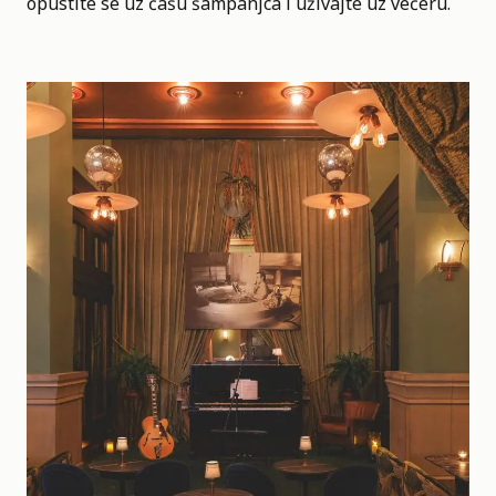
opustite se uz čašu šampanjca i uživajte uz večeru.