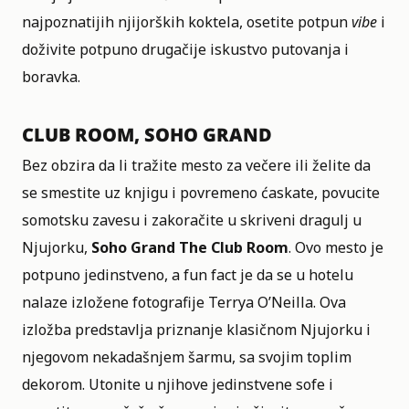
najpoznatijih njijorških koktela, osetite potpun
vibe
i
doživite potpuno drugačije iskustvo putovanja i
boravka.
CLUB ROOM, SOHO GRAND
Bez obzira da li tražite mesto za večere ili želite da
se smestite uz knjigu i povremeno ćaskate, povucite
somotsku zavesu i zakoračite u skriveni dragulj u
Njujorku,
Soho Grand The Club Room
. Ovo mesto je
potpuno jedinstveno, a fun fact je da se u hotelu
nalaze izložene fotografije Terrya O’Neilla. Ova
izložba predstavlja priznanje klasičnom Njujorku i
njegovom nekadašnjem šarmu, sa
svojim toplim
dekorom
. Utonite u njihove jedinstvene sofe i