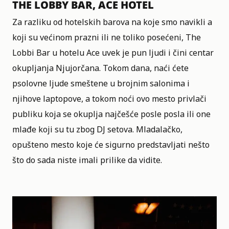
THE LOBBY BAR, ACE HOTEL
Za razliku od hotelskih barova na koje smo navikli a
koji su većinom prazni ili ne toliko posećeni, The
Lobbi Bar u hotelu Ace uvek je pun ljudi i čini centar
okupljanja Njujorčana. Tokom dana, naći ćete
psolovne ljude smeštene u brojnim salonima i
njihove laptopove, a tokom noći ovo mesto privlači
publiku koja se okuplja najčešće posle posla ili one
mlađe koji su tu zbog DJ setova. Mladalačko,
opušteno mesto koje će sigurno predstavljati nešto
što do sada niste imali prilike da vidite.