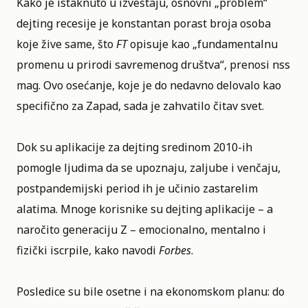
Kako je istaknuto u izveštaju, osnovni „problem“
dejting recesije je konstantan porast broja osoba
koje žive same, što
FT
opisuje kao „fundamentalnu
promenu u prirodi savremenog društva“, prenosi nss
mag. Ovo osećanje, koje je do nedavno delovalo kao
specifično za Zapad, sada je zahvatilo čitav svet.
Dok su aplikacije za dejting sredinom 2010-ih
pomogle ljudima da se upoznaju, zaljube i venčaju,
postpandemijski period ih je učinio zastarelim
alatima. Mnoge korisnike su dejting aplikacije – a
naročito generaciju Z – emocionalno, mentalno i
fizički iscrpile, kako navodi
Forbes
.
Posledice su bile osetne i na ekonomskom planu: do