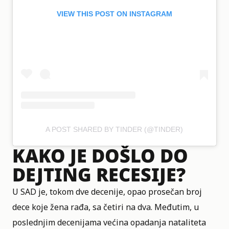
VIEW THIS POST ON INSTAGRAM
A POST SHARED BY TINDER (@TINDER)
KAKO JE DOŠLO DO
DEJTING RECESIJE?
U SAD je, tokom dve decenije, opao prosečan broj
dece koje žena rađa, sa četiri na dva. Međutim, u
poslednjim decenijama većina opadanja nataliteta