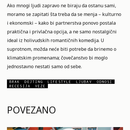
Ako mnogi ljudi zapravo ne biraju da ostanu sami,
moramo se zapitati šta treba da se menja – kulturno
i ekonomski – kako bi partnerstva ponovo postala
praktična i privlačna opcija, a ne samo nostalgični
ideal iz holivudskih romantičnih komedija. U
suprotnom, možda neće biti potrebe da brinemo o
klimatskim promenama; čovečanstvo bi moglo
jednostavno nestati samo od sebe.
BRAK
DEJTING
LIFESTYLE
LJUBAV
ODNOSI
RECESIJA
VEZE
POVEZANO