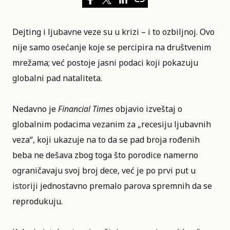
Dejting i ljubavne veze su u krizi – i to ozbiljnoj. Ovo
nije samo osećanje koje se percipira na društvenim
mrežama; već postoje jasni podaci koji pokazuju
globalni pad nataliteta.
Nedavno je
Financial Times
objavio izveštaj o
globalnim podacima vezanim za „recesiju ljubavnih
veza“, koji ukazuje na to da se pad broja rođenih
beba ne dešava zbog toga što porodice namerno
ograničavaju svoj broj dece, već je po prvi put u
istoriji jednostavno premalo parova spremnih da se
reprodukuju.