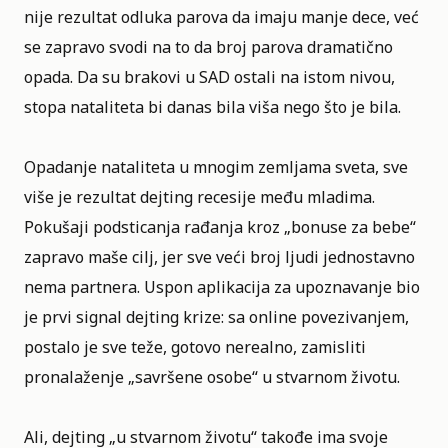
nije rezultat odluka parova da imaju manje dece, već
se zapravo svodi na to da broj parova dramatično
opada. Da su brakovi u SAD ostali na istom nivou,
stopa nataliteta bi danas bila viša nego što je bila.
Opadanje nataliteta u mnogim zemljama sveta, sve
više je rezultat dejting recesije među mladima.
Pokušaji podsticanja rađanja kroz „bonuse za bebe“
zapravo maše cilj, jer sve veći broj ljudi jednostavno
nema partnera. Uspon aplikacija za upoznavanje bio
je prvi signal dejting krize: sa online povezivanjem,
postalo je sve teže, gotovo nerealno, zamisliti
pronalaženje „savršene osobe“ u stvarnom životu.
Ali, dejting „u stvarnom životu“ takođe ima svoje