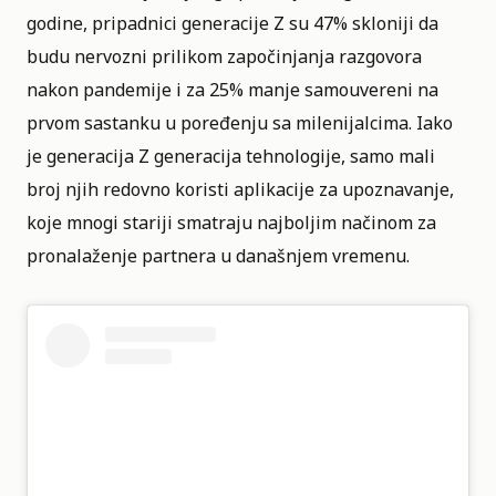
godine, pripadnici generacije Z su 47% skloniji da
budu nervozni prilikom započinjanja razgovora
nakon pandemije i za 25% manje samouvereni na
prvom sastanku u poređenju sa milenijalcima. Iako
je generacija Z generacija tehnologije, samo mali
broj njih redovno koristi aplikacije za upoznavanje,
koje mnogi stariji smatraju najboljim načinom za
pronalaženje partnera u današnjem vremenu.