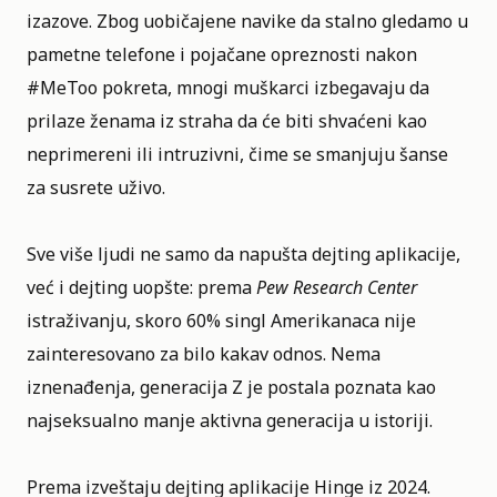
izazove. Zbog uobičajene navike da stalno gledamo u
pametne telefone i pojačane opreznosti nakon
#MeToo pokreta, mnogi muškarci izbegavaju da
prilaze ženama iz straha da će biti shvaćeni kao
neprimereni ili intruzivni, čime se smanjuju šanse
za susrete uživo.
Sve više ljudi ne samo da napušta dejting aplikacije,
već i dejting uopšte: prema
Pew Research Center
istraživanju, skoro 60% singl Amerikanaca nije
zainteresovano za bilo kakav odnos. Nema
iznenađenja, generacija Z je postala poznata kao
najseksualno manje aktivna generacija u istoriji.
Prema izveštaju dejting aplikacije Hinge iz 2024.