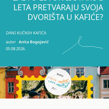
LETA PRETVARAJU SVOJA
DVORIŠTA U KAFIĆE?
DANI KUĆNIH KAFIĆA
autor
Anita Bogojević
05.08.2026.