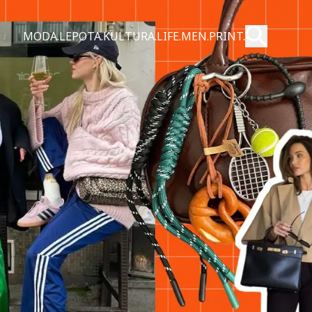
Pošalji
MODA.
LEPOTA.
KULTURA.
LIFE.
MEN.
PRINT.
Pretraži