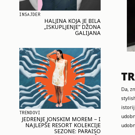
INSAJDER
HALJINA KOJA JE BILA
„ISKUPLJENJE“ DŽONA
GALIJANA
TR
Da, zn
stylis
istori
TRENDOVI
udobno
JEDRENJE JONSKIM MOREM – I
NAJLEPŠE RESORT KOLEKCIJE
udobni
SEZONE: PARAISO