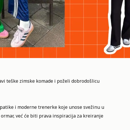
ravi teške zimske komade i poželi dobrodošlicu
dy patike i moderne trenerke koje unose svežinu u
ormar, već će biti prava inspiracija za kreiranje