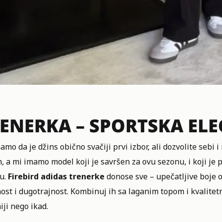
ENERKA – SPORTSKA EL
amo da je džins obično svačiji prvi izbor, ali dozvolite seb
h, a mi imamo model koji je savršen za ovu sezonu, i koji je
ju.
Firebird adidas trenerke
donose sve – upečatljive boje 
st i dugotrajnost. Kombinuj ih sa laganim topom i kvalitet
ji nego ikad.