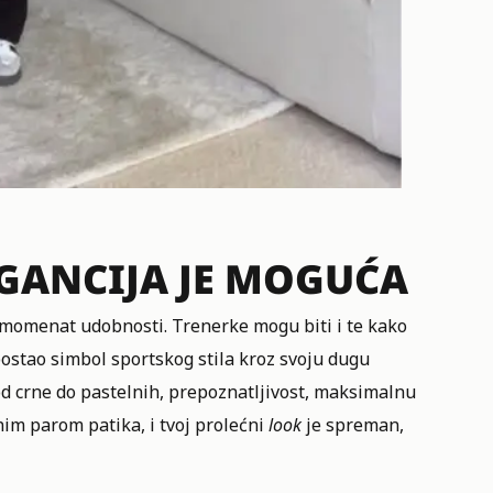
EGANCIJA JE MOGUĆA
i i momenat udobnosti. Trenerke mogu biti i te kako
 postao simbol sportskog stila kroz svoju dugu
od crne do pastelnih, prepoznatljivost, maksimalnu
nim parom patika, i tvoj prolećni
look
je spreman,