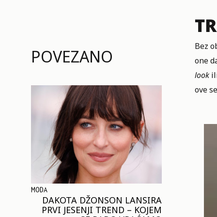
TR
Bez ob
POVEZANO
one d
look
il
ove s
MODA
DAKOTA DŽONSON LANSIRA
PRVI JESENJI TREND – KOJEM