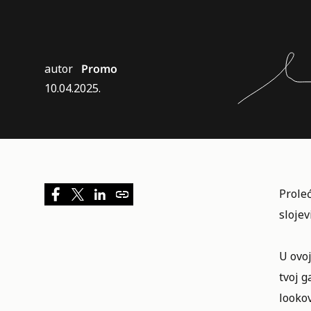
autor
Promo
10.04.2025.
Proleć
sloje
U ovoj
tvoj g
lookov