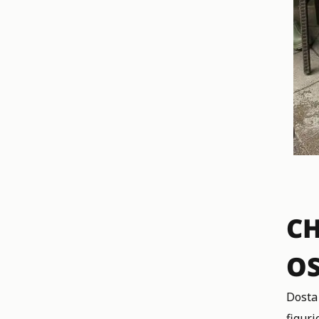
CH
OS
Dosta
figur