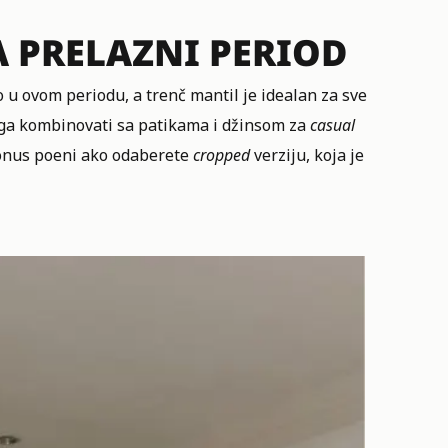
A PRELAZNI PERIOD
 u ovom periodu, a trenč mantil je idealan za sve
 ga kombinovati sa patikama i džinsom za
casual
. Bonus poeni ako odaberete
cropped
verziju, koja je