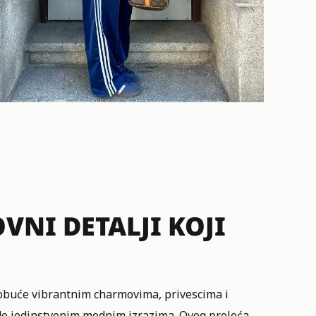
NI DETALJI KOJI
 obuće vibrantnim charmovima, privescima i
ade jedinstvenim modnim izrazima. Ovog proleća