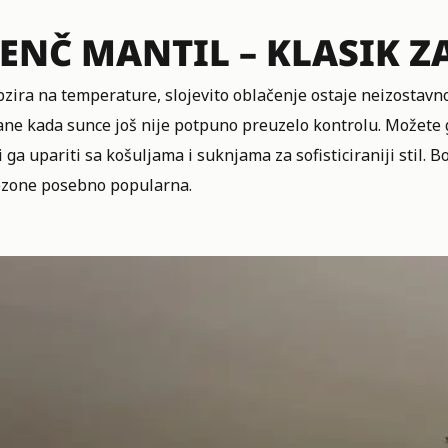
ENČ MANTIL – KLASIK Z
zira na temperature, slojevito oblačenje ostaje neizostavno
ane kada sunce još nije potpuno preuzelo kontrolu. Možete
i ga upariti sa košuljama i suknjama za sofisticiraniji stil
ezone posebno popularna.