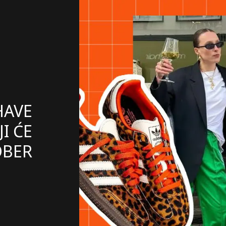
HAVE
I ĆE
OBER