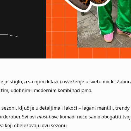
e je stiglo, a sa njim dolazi i osveženje u svetu mode! Zabo
vitim, udobnim i modernim kombinacijama.
 sezoni, ključ je u detaljima i lakoći – lagani mantili, tren
arderober. Svi ovi
must-have
komadi neće samo obogatiti tvoj 
a koji obeležavaju ovu sezonu.