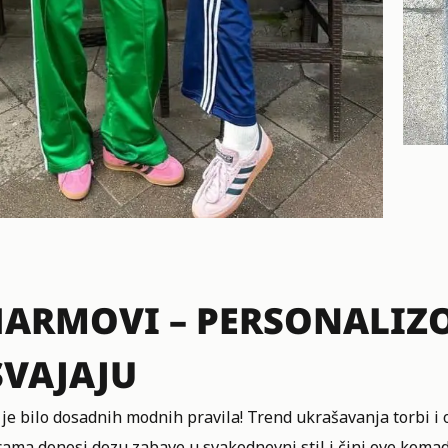
ARMOVI – PERSONALIZOV
VAJAJU
 je bilo dosadnih modnih pravila! Trend ukrašavanja torbi i
icama donosi dozu zabave u svakodnevni stil i čini ove kom