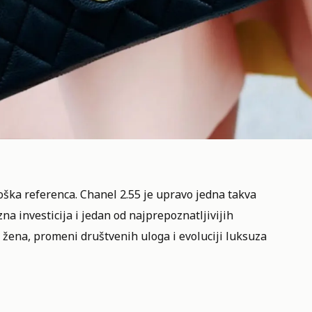
oška referenca.
Chanel
2.55 je upravo jedna takva
na investicija i jedan od najprepoznatljivijih
i žena, promeni društvenih uloga i evoluciji luksuza