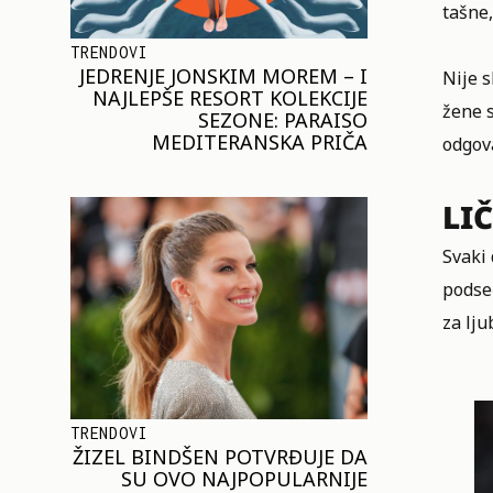
tašne,
TRENDOVI
JEDRENJE JONSKIM MOREM – I
Nije s
NAJLEPŠE RESORT KOLEKCIJE
žene s
SEZONE: PARAISO
MEDITERANSKA PRIČA
odgov
LI
Svaki 
podseć
za lj
TRENDOVI
ŽIZEL BINDŠEN POTVRĐUJE DA
SU OVO NAJPOPULARNIJE