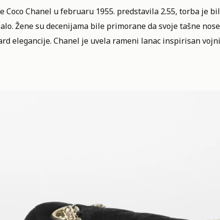
e Coco Chanel u februaru 1955. predstavila 2.55, torba je bi
jalo. Žene su decenijama bile primorane da svoje tašne nos
rd elegancije. Chanel je uvela rameni lanac inspirisan voj