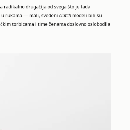
la radikalno drugačija od svega što je tada
e u rukama — mali, svedeni
clutch
modeli bili su
ničkim torbicama i time ženama doslovno oslobodila