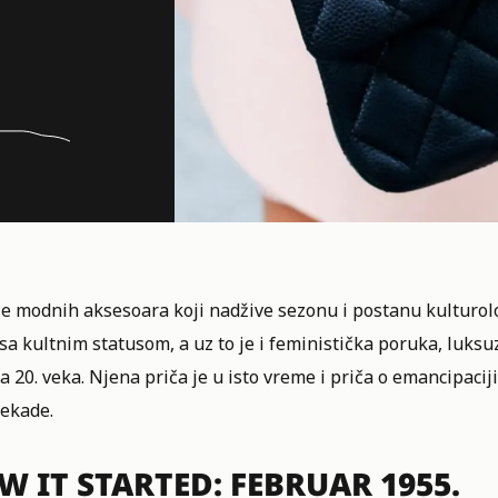
je modnih aksesoara koji nadžive sezonu i postanu kulturol
sa kultnim statusom, a uz to je i feministička poruka, luksuz
a 20. veka. Njena priča je u isto vreme i priča o emancipacij
dekade.
W IT STARTED: FEBRUAR 1955.