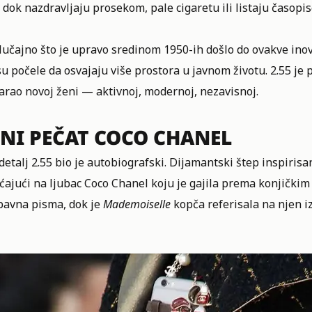
 dok nazdravljaju prosekom, pale cigaretu ili listaju časopis
lučajno što je upravo sredinom 1950-ih došlo do ovakve inova
u počele da osvajaju više prostora u javnom životu. 2.55 je
arao novoj ženi — aktivnoj, modernoj, nezavisnoj.
ČNI PEČAT COCO CHANEL
detalj 2.55 bio je autobiografski. Dijamantski štep inspiris
ajući na ljubac Coco Chanel koju je gajila prema konjičkim
ubavna pisma, dok je
Mademoiselle
kopča referisala na njen i