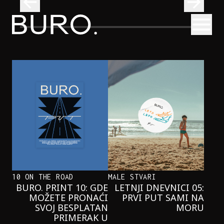
BURO.
Otvori
Onaj jedan proizvod koji stalno selimo sa police u torbe
BURO.MEN
ONAJ JEDAN PROIZVOD KOJI
STALNO SELIMO SA POLICE U
TORBE
10 ON THE ROAD
MALE STVARI
BURO. PRINT 10: GDE
LETNJI DNEVNICI 05:
MOŽETE PRONAĆI
PRVI PUT SAMI NA
SVOJ BESPLATAN
MORU
PRIMERAK U