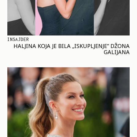
INSAJDER
HALJINA KOJA JE BILA „ISKUPLJENJE“ DŽONA
GALIJANA