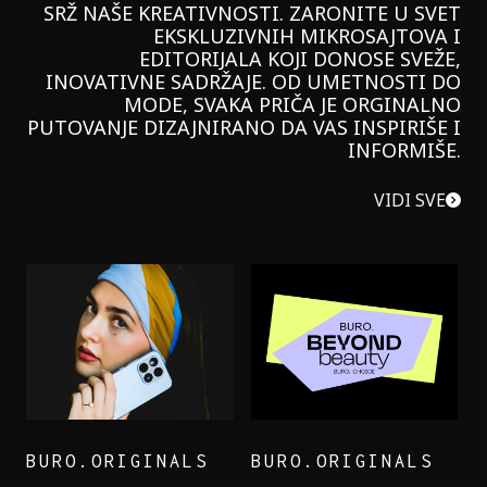
SRŽ NAŠE KREATIVNOSTI. ZARONITE U SVET
EKSKLUZIVNIH MIKROSAJTOVA I
EDITORIJALA KOJI DONOSE SVEŽE,
INOVATIVNE SADRŽAJE. OD UMETNOSTI DO
MODE, SVAKA PRIČA JE ORGINALNO
PUTOVANJE DIZAJNIRANO DA VAS INSPIRIŠE I
INFORMIŠE.
VIDI SVE
BURO.ORIGINALS
BURO.ORIGINALS
LEVI’S ON THE ROAD
PROBALA SAM NOVU