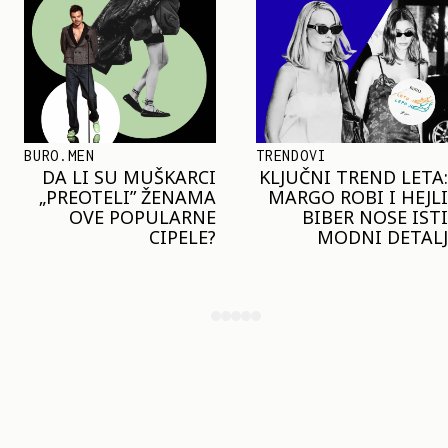
TRENDOVI
SHOPPING
KLJUČNI TREND LETA:
JOŠ JE RANO ZA JAKNE
MARGO ROBI I HEJLI
– ALI U RESERVED JE
BIBER NOSE ISTI
STIGAO MODEL KOJI
MODNI DETALJ
ĆE BITI VELIKI TREND