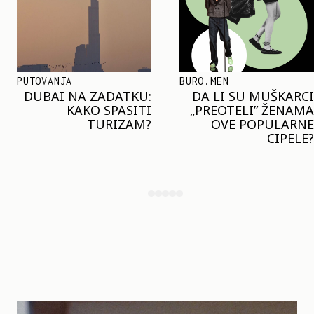
BURO.MEN
TRENDOVI
DA LI SU MUŠKARCI
KLJUČNI TREND LETA:
„PREOTELI” ŽENAMA
MARGO ROBI I HEJLI
OVE POPULARNE
BIBER NOSE ISTI
CIPELE?
MODNI DETALJ