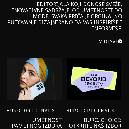
EDITORIJALA KOJI DONOSE SVEŽE,
INOVATIVNE SADRŽAJE. OD UMETNOSTI DO
MODE, SVAKA PRIČA JE ORGINALNO
PUTOVANJE DIZAJNIRANO DA VAS INSPIRIŠE I
INFORMIŠE.
VIDI SVE
BURO.ORIGINALS
BURO.ORIGINALS
LEVI’S ON THE ROAD
PROBALA SAM NOVU
GARNIER KREMU I
NIKADA NIŠTA