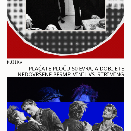
MUZIKA
PLAĆATE PLOČU 50 EVRA, A DOBIJETE
NEDOVRŠENE PESME: VINIL VS. STRIMING