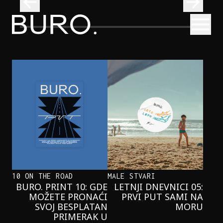
BURO.
Otvori
Kad se ispod Trga republike začuje okean: Sve o izložbi „Atl
INTERVJUI
KAD SE ISPOD TRGA REPUBLIKE
ZAČUJE OKEAN: SVE O IZLOŽBI
„ATLANTIS”
10 ON THE ROAD
MALE STVARI
BURO. PRINT 10: GDE
LETNJI DNEVNICI 05:
MOŽETE PRONAĆI
PRVI PUT SAMI NA
SVOJ BESPLATAN
MORU
PRIMERAK U