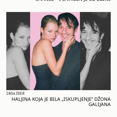
INSAJDER
HALJINA KOJA JE BILA „ISKUPLJENJE“ DŽONA
GALIJANA