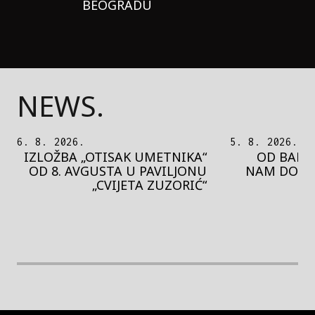
BEOGRADU
NEWS.
5. 8. 2026.
5. 8. 2026.
OD BAROKA DO REJVA: ŠTA
PEDJA 
NAM DONOSI NOVI BUPBAP
MOTIVE 
FESTIVAL?
PRES
rethodna slika
Next image