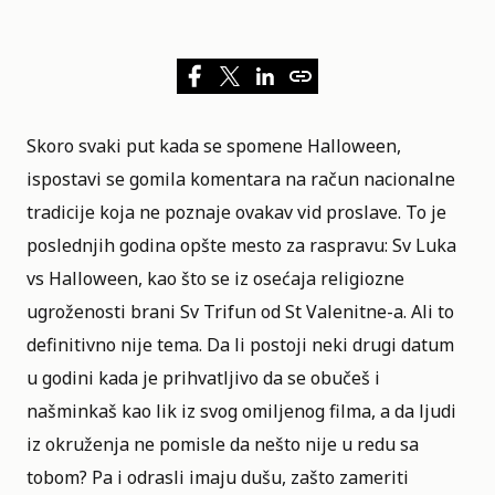
Skoro svaki put kada se spomene Halloween,
ispostavi se gomila komentara na račun nacionalne
tradicije koja ne poznaje ovakav vid proslave. To je
poslednjih godina opšte mesto za raspravu: Sv Luka
vs Halloween, kao što se iz osećaja religiozne
ugroženosti brani Sv Trifun od St Valenitne-a. Ali to
definitivno nije tema. Da li postoji neki drugi datum
u godini kada je prihvatljivo da se obučeš i
našminkaš kao lik iz svog omiljenog filma, a da ljudi
iz okruženja ne pomisle da nešto nije u redu sa
tobom? Pa i odrasli imaju dušu, zašto zameriti