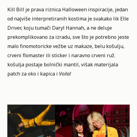
Kill Bill
je prava riznica Halloween inspiracije, jedan
od najviše interpretiranih kostima je svakako lik Elle
Driver, koju tumači Daryl Hannah, a ne deluje
prekomplikovano za izradu, sve što je potrebno jeste
malo finomotoricke vežbe uz makaze, belu košulju,
crveni flomaster ili sticker i naravno crveni ruž.
košulja postaje bolnički mantil, višak materijala
patch za oko i kapica i
Voila!