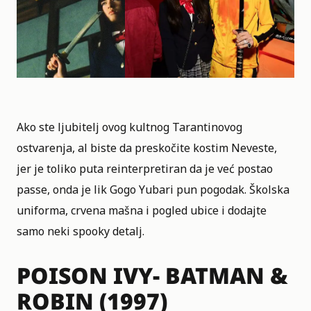
Ako ste ljubitelj ovog kultnog Tarantinovog
ostvarenja, al biste da preskočite kostim Neveste,
jer je toliko puta reinterpretiran da je već postao
passe, onda je lik Gogo Yubari pun pogodak. Školska
uniforma, crvena mašna i pogled ubice i dodajte
samo neki spooky detalj.
POISON IVY- BATMAN &
ROBIN (1997)