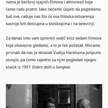
nama je bezbroj sjajnih filmova i aktivnosti koje
ćemo rado pratiti. Iako nećemo uspeti da pogledamo
baš sve, raduje nas što će ova filmska ostvarenja
kasnije biti dostupna u bioskopima i na televiziji.
Za danas smo vam spremili vodič kroz sedam filmova
koje obavezno gledamo, a to je tek početak. Moramo
priznati da nas je dolazak
Vudija Harelsona
potpuno
osvojio, pa ćemo zajedno sa njim pogledati njegov
klasik iz 1997.
Dobro došli u Sarajevo
.