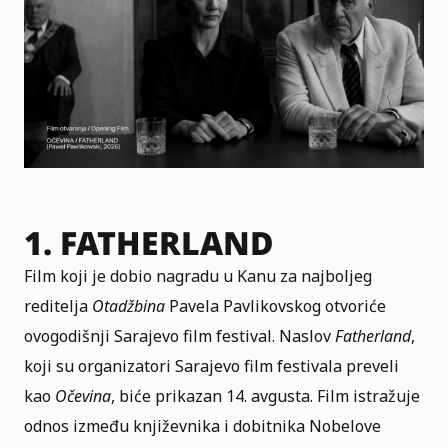
1.
FATHERLAND
Film koji je dobio nagradu u Kanu za najboljeg
reditelja
Otadžbina
Pavela Pavlikovskog otvoriće
ovogodišnji Sarajevo film festival. Naslov
Fatherland
,
koji su organizatori Sarajevo film festivala preveli
kao
Očevina
, biće prikazan 14. avgusta. Film istražuje
odnos između književnika i dobitnika Nobelove