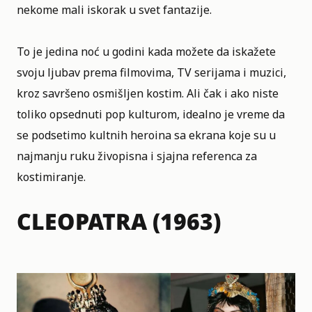
nekome mali iskorak u svet fantazije.
To je jedina noć u godini kada možete da iskažete
svoju ljubav prema filmovima, TV serijama i muzici,
kroz savršeno osmišljen kostim. Ali čak i ako niste
toliko opsednuti pop kulturom, idealno je vreme da
se podsetimo kultnih heroina sa ekrana koje su u
najmanju ruku živopisna i sjajna referenca za
kostimiranje.
CLEOPATRA (1963)