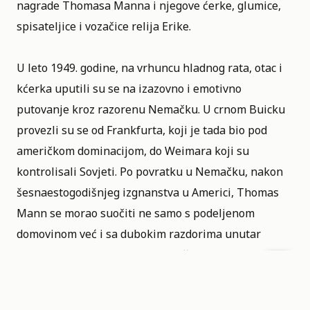
nagrade
Thomasa Manna
i njegove ćerke, glumice,
spisateljice i vozačice relija
Erike
.
U leto 1949. godine, na vrhuncu hladnog rata, otac i
kćerka uputili su se na izazovno i emotivno
putovanje kroz razorenu Nemačku. U crnom Buicku
provezli su se od Frankfurta, koji je tada bio pod
američkom dominacijom, do Weimara koji su
kontrolisali Sovjeti. Po povratku u Nemačku, nakon
šesnaestogodišnjeg izgnanstva u Americi, Thomas
Mann se morao suočiti ne samo s podeljenom
domovinom već i sa dubokim razdorima unutar
vlastite porodice. Poljska, Nemačka, Italija,
Francuska, 82 minuta traje film.