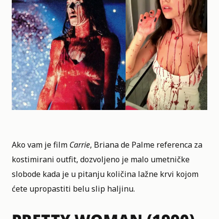
Ako vam je film
Carrie
, Briana de Palme referenca za
kostimirani outfit, dozvoljeno je malo umetničke
slobode kada je u pitanju količina lažne krvi kojom
ćete upropastiti belu slip haljinu.