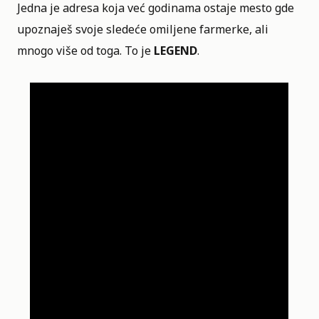
Jedna je adresa koja već godinama ostaje mesto gde
upoznaješ svoje sledeće omiljene farmerke, ali
mnogo više od toga. To je
LEGEND
.