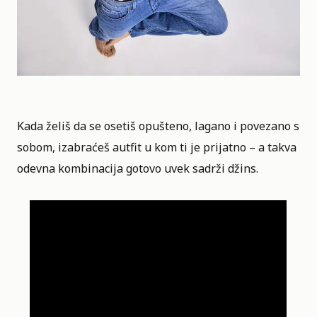
Kada želiš da se osetiš opušteno, lagano i povezano s
sobom, izabraćeš autfit u kom ti je prijatno – a takva
odevna kombinacija gotovo uvek sadrži džins.