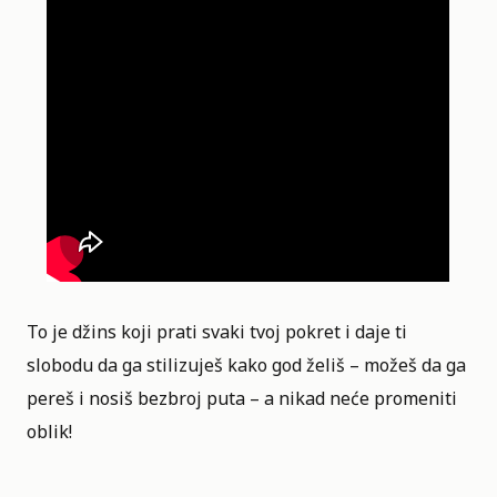
To je džins koji prati svaki tvoj pokret i daje ti
slobodu da ga stilizuješ kako god želiš – možeš da ga
pereš i nosiš bezbroj puta – a nikad neće promeniti
oblik!