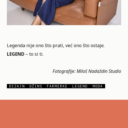
Legenda nije ono što prati, već ono što ostaje.
LEGEND
– to si ti.
Fotografije: Miloš Nadaždin Studio
DIZAJN
DŽINS
FARMERKE
LEGEND
MODA