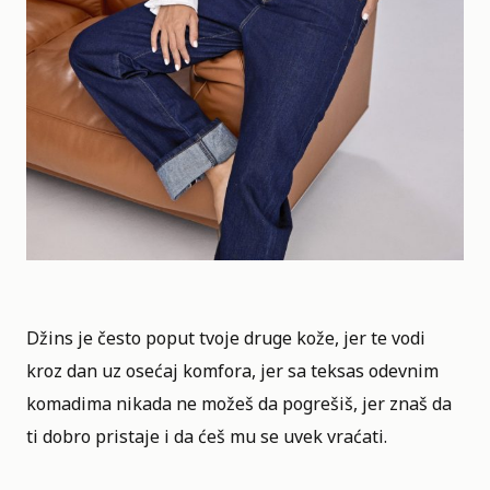
Džins je često poput tvoje druge kože, jer te vodi
kroz dan uz osećaj komfora, jer sa teksas odevnim
komadima nikada ne možeš da pogrešiš, jer znaš da
ti dobro pristaje i da ćeš mu se uvek vraćati.