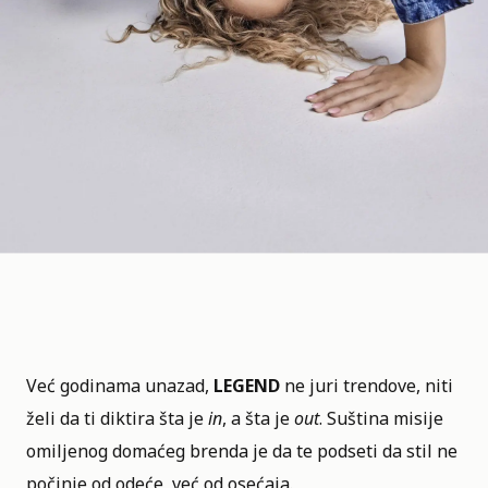
Već godinama unazad,
LEGEND
ne juri trendove, niti
želi da ti diktira šta je
in
, a šta je
out
. Suština misije
omiljenog domaćeg brenda je da te podseti da stil ne
počinje od odeće, već od osećaja.