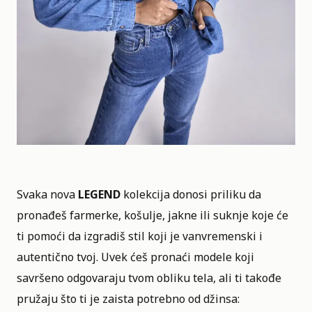
Svaka nova
LEGEND
kolekcija donosi priliku da
pronađeš farmerke, košulje, jakne ili suknje koje će
ti pomoći da izgradiš stil koji je vanvremenski i
autentično tvoj. Uvek ćeš pronaći modele koji
savršeno odgovaraju tvom obliku tela, ali ti takođe
pružaju što ti je zaista potrebno od džinsa: