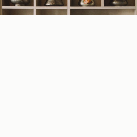
Ko se pri uređenju oslanja na svoj ukus, živi
opuštenije. Istraživanja u psihologiji prostora
pokazuju da naši mozgovi podsvesno doživljavaju