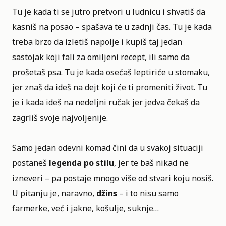
Tu je kada ti se jutro pretvori u ludnicu i shvatiš da
kasniš na posao – spašava te u zadnji čas. Tu je kada
treba brzo da izletiš napolje i kupiš taj jedan
sastojak koji fali za omiljeni recept, ili samo da
prošetaš psa. Tu je kada osećaš leptiriće u stomaku,
jer znaš da ideš na dejt koji će ti promeniti život. Tu
je i kada ideš na nedeljni ručak jer jedva čekaš da
zagrliš svoje najvoljenije.
Samo jedan odevni komad čini da u svakoj situaciji
postaneš
legenda po stilu
, jer te baš nikad ne
izneveri – pa postaje mnogo više od stvari koju nosiš.
U pitanju je, naravno,
džins
– i to nisu samo
farmerke, već i jakne, košulje, suknje…