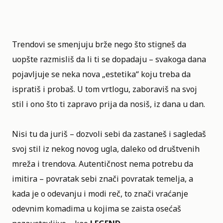
Trendovi se smenjuju brže nego što stigneš da
uopšte razmisliš da li ti se dopadaju – svakoga dana
pojavljuje se neka nova „estetika“ koju treba da
ispratiš i probaš. U tom vrtlogu, zaboraviš na svoj
stil i ono što ti zapravo prija da nosiš, iz dana u dan.
Nisi tu da juriš – dozvoli sebi da zastaneš i sagledaš
svoj stil iz nekog novog ugla, daleko od društvenih
mreža i trendova. Autentičnost nema potrebu da
imitira – povratak sebi znači povratak temelja, a
kada je o odevanju i modi reč, to znači vraćanje
odevnim komadima u kojima se zaista osećaš