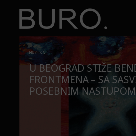
BURO.
Tri knjige koje Valentina Bakti čita na plaži ovog le
KNJIGE
TRI KNJIGE KOJE VALEN
ČITA NA PLAŽI OVOG L