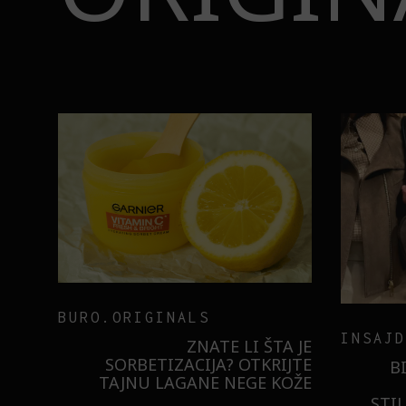
BURO.ORIGINALS
INSAJD
RNIER
ZNATE LI ŠTA JE
 NIŠTA
SORBETIZACIJA? OTKRIJTE
B
ISTILA
TAJNU LAGANE NEGE KOŽE
STI