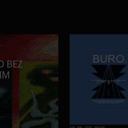
ta
Kad se ispod Trga republike zač
INTERVJUI
TINA BAKTI
KAD SE ISPO
ETA
ZAČUJE OKEAN
„ATLANTIS”