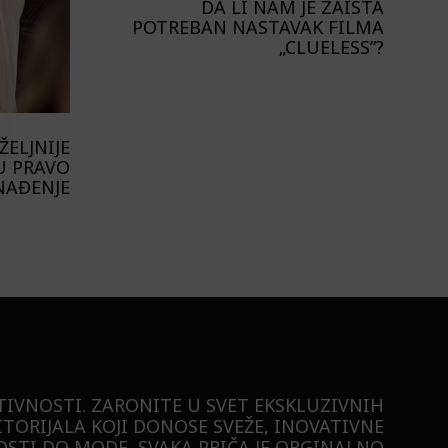
DA LI NAM JE ZAISTA
POTREBAN NASTAVAK FILMA
„CLUELESS”?
ELJNIJE
U PRAVO
NAĐENJE
TIVNOSTI. ZARONITE U SVET EKSKLUZIVNIH
ITORIJALA KOJI DONOSE SVEŽE, INOVATIVNE
STI DO MODE, SVAKA PRIČA JE ORGINALNO