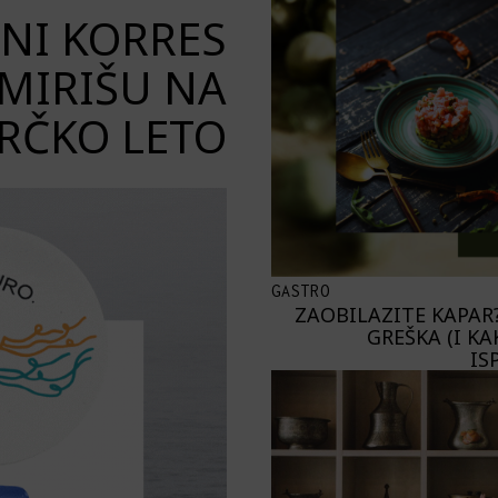
ENI KORRES
 MIRIŠU NA
RČKO LETO
GASTRO
ZAOBILAZITE KAPAR?
GREŠKA (I KA
IS