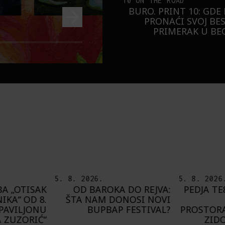
10 ON THE ROAD
BURO. PRINT 10: GDE
PRONAĆI SVOJ BE
PRIMERAK U B
5. 8. 2026.
8. 8. 2026
 DO REJVA:
PEDJA TE8 ETNOGRAFSKE
DEL
NOSI NOVI
MOTIVE NAŠEG
PRIJAT
FESTIVAL?
PROSTORA PRESLIKAO NA
G
ZIDOVE FRANCUSKE