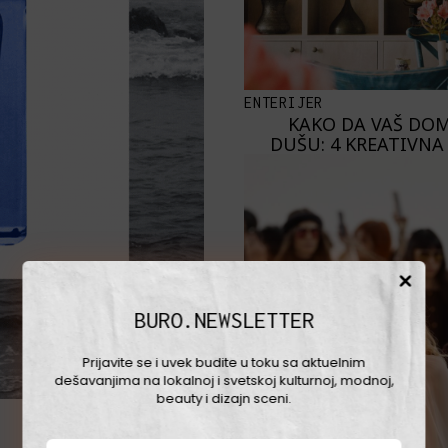
ENTERIJER
KAKO DA VAŠ DOM
DUŠU: 4 KREATIVNA
BURO.NEWSLETTER
Prijavite se i uvek budite u toku sa aktuelnim
dešavanjima na lokalnoj i svetskoj kulturnoj, modnoj,
beauty i dizajn sceni.