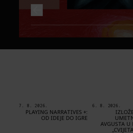
6. 8. 2026.
5. 8. 2026.
ES +:
IZLOŽBA „OTISAK
OD BAROKA
 IGRE
UMETNIKA“ OD 8.
ŠTA NAM DO
AVGUSTA U PAVILJONU
BUPBAP 
„CVIJETA ZUZORIĆ“