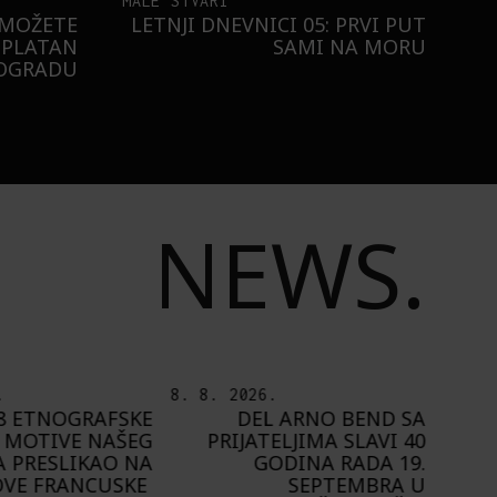
MALE STVARI
 MOŽETE
LETNJI DNEVNICI 05: PRVI PUT
SPLATAN
SAMI NA MORU
EOGRADU
NEWS.
.
7. 8. 2026.
6. 8.
 ARNO BEND SA
PLAYING NARRATIVES +:
ELJIMA SLAVI 40
OD IDEJE DO IGRE
ODINA RADA 19.
A
SEPTEMBRA U