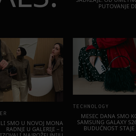
PUTOVANJE DI
TECHNOLOGY
ER
MESEC DANA SMO KO
SAMSUNG GALAXY S26
ILI SMO U NOVOJ MONA
BUDUĆNOST STAJE 
RADNJI U GALERIJI – I
LIZOVALI NAJPOŽELJNIJU