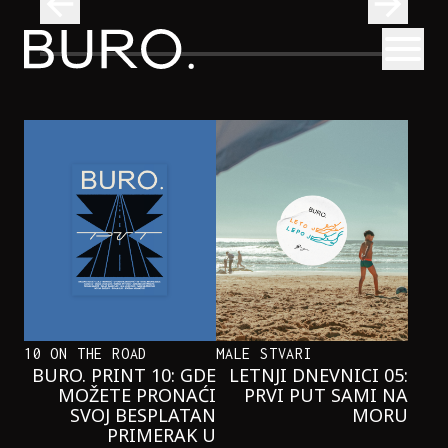
BURO.
Otvori
Onaj jedan proizvod koji stalno selimo sa police u torbe
BURO.MEN
ONAJ JEDAN PROIZVOD KOJI
STALNO SELIMO SA POLICE U
TORBE
10 ON THE ROAD
MALE STVARI
BURO. PRINT 10: GDE
LETNJI DNEVNICI 05:
MOŽETE PRONAĆI
PRVI PUT SAMI NA
SVOJ BESPLATAN
MORU
PRIMERAK U