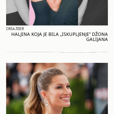
INSAJDER
HALJINA KOJA JE BILA „ISKUPLJENJE“ DŽONA
GALIJANA