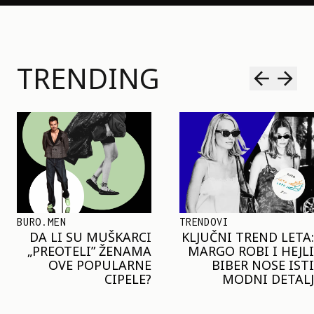
TRENDING
TRENDOVI
SHOPPING
KLJUČNI TREND LETA:
JOŠ JE RANO ZA JAKNE
MARGO ROBI I HEJLI
– ALI U RESERVED JE
BIBER NOSE ISTI
STIGAO MODEL KOJI
MODNI DETALJ
ĆE BITI VELIKI TREND