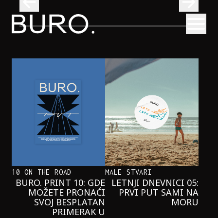
BURO.
Otvori
U Beograd stiže bend bez frontmena – sa sasvim posebni
MUZIKA
U BEOGRAD STIŽE BEND BEZ
FRONTMENA – SA SASVIM
POSEBNIM NASTUPOM
10 ON THE ROAD
MALE STVARI
BURO. PRINT 10: GDE
LETNJI DNEVNICI 05:
MOŽETE PRONAĆI
PRVI PUT SAMI NA
SVOJ BESPLATAN
MORU
PRIMERAK U