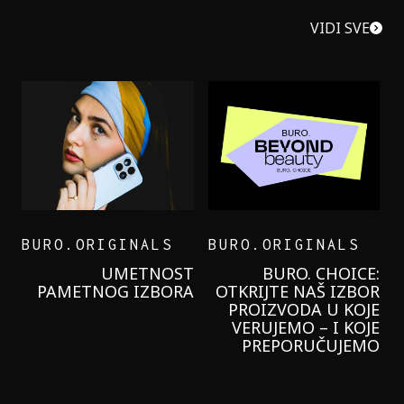
VIDI SVE
BURO.ORIGINALS
BURO.ORIGINALS
LEVI’S ON THE ROAD
PROBALA SAM NOVU
GARNIER KREMU I
NIKADA NIŠTA
LAGANIJE NISAM
KORISTILA