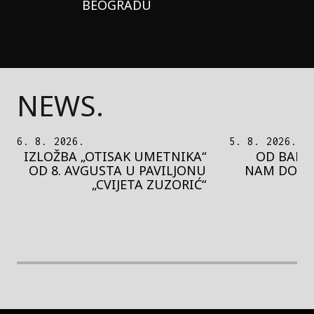
BEOGRADU
NEWS.
5. 8. 2026.
5. 8. 2026.
OD BAROKA DO REJVA: ŠTA
PEDJA 
NAM DONOSI NOVI BUPBAP
MOTIVE 
FESTIVAL?
PRES
rethodna slika
Next image