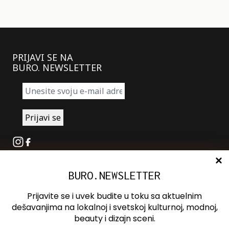
PRIJAVI SE NA
BURO. NEWSLETTER
Instagram
Facebook
BURO.NEWSLETTER
O nama
Oglašavanje
Prijavite se i uvek budite u toku sa aktuelnim
Kontakt
dešavanjima na lokalnoj i svetskoj kulturnoj, modnoj,
beauty i dizajn sceni.