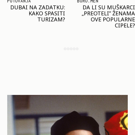
BURO.MEN
TRENDOVI
DA LI SU MUŠKARCI
KLJUČNI TREND LETA:
„PREOTELI” ŽENAMA
MARGO ROBI I HEJLI
OVE POPULARNE
BIBER NOSE ISTI
CIPELE?
MODNI DETALJ