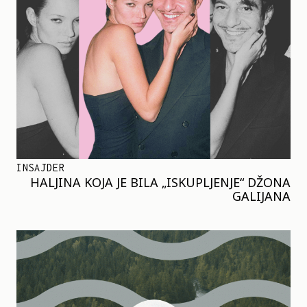
INSAJDER
HALJINA KOJA JE BILA „ISKUPLJENJE“ DŽONA
GALIJANA