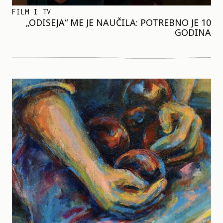
FILM I TV
„ODISEJA“ ME JE NAUČILA: POTREBNO JE 10
GODINA