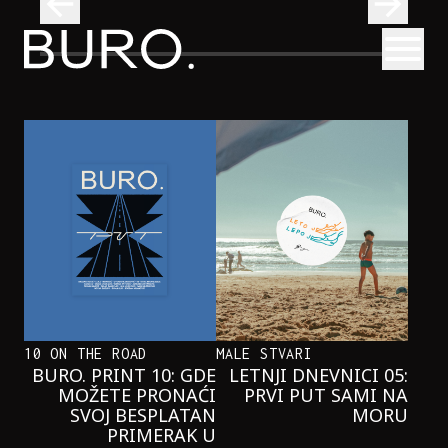
BURO.
Otvori
e
Najčistija kupališta u Srbiji koja posećujemo ovog le
PUTOVANJA
NAJČISTIJA KUPALIŠTA U SRBIJI K
POSEĆUJEMO OVOG LETA
10 ON THE ROAD
MALE STVARI
BURO. PRINT 10: GDE
LETNJI DNEVNICI 05:
MOŽETE PRONAĆI
PRVI PUT SAMI NA
SVOJ BESPLATAN
MORU
PRIMERAK U