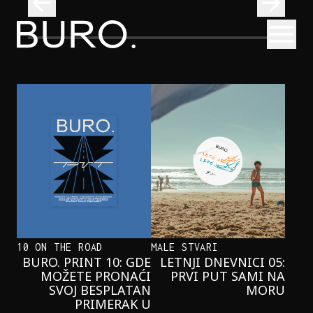
BURO.
Otvori
Katiše Agire
Najčistija kupališta u Srbiji koja posećujemo ovog leta
PUTOVANJA
NAJČISTIJA KUPALIŠTA U SRBIJI KOJA
POSEĆUJEMO OVOG LETA
10 ON THE ROAD
MALE STVARI
BURO. PRINT 10: GDE
LETNJI DNEVNICI 05:
MOŽETE PRONAĆI
PRVI PUT SAMI NA
SVOJ BESPLATAN
MORU
PRIMERAK U