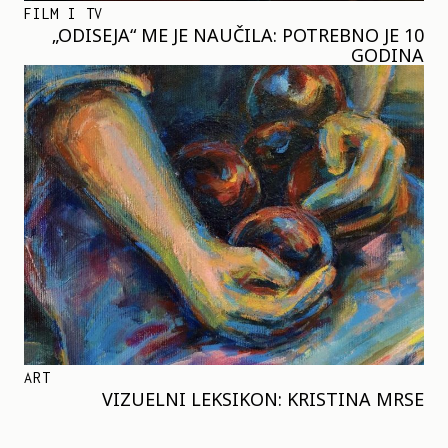
FILM I TV
„ODISEJA“ ME JE NAUČILA: POTREBNO JE 10
GODINA
ART
VIZUELNI LEKSIKON: KRISTINA MRSE