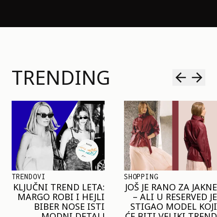
TRENDING
SHOPPING
TRENDOVI
JOŠ JE RANO ZA JAKNE
NAJVEĆI MIKRO-
– ALI U RESERVED JE
TREND SEZONE VAS
STIGAO MODEL KOJI
POZIVA DA SPOJITE
ĆE BITI VELIKI TREND
NESPOJIVO