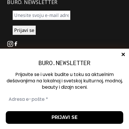
BURO. NEWSLETTER
Instagram
Facebook
BURO.NEWSLETTER
O nama
Oglašavanje
Prijavite se i uvek budite u toku sa aktuelnim
Kontakt
dešavanjima na lokalnoj i svetskoj kulturnoj, modnoj,
beauty i dizajn sceni.
Spotify
Otvori ili zatvori pretragu
Politika
Politika
Uslovi