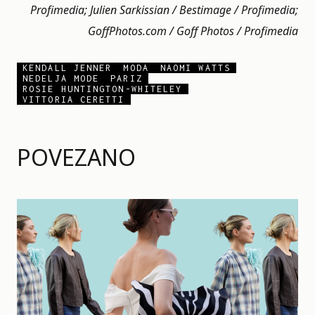
Profimedia; Julien Sarkissian / Bestimage / Profimedia;
GoffPhotos.com / Goff Photos / Profimedia
KENDALL JENNER
MODA
NAOMI WATTS
NEDELJA MODE
PARIZ
ROSIE HUNTINGTON-WHITELEY
VITTORIA CERETTI
POVEZANO