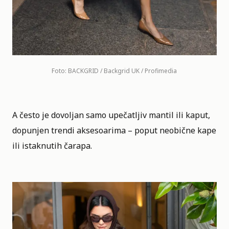
Foto: BACKGRID / Backgrid UK / Profimedia
A često je dovoljan samo upečatljiv mantil ili kaput,
dopunjen trendi aksesoarima – poput neobične kape
ili istaknutih čarapa.