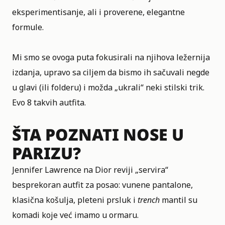
eksperimentisanje, ali i proverene, elegantne
formule.
Mi smo se ovoga puta fokusirali na njihova ležernija
izdanja, upravo sa ciljem da bismo ih sačuvali negde
u glavi (ili folderu) i možda „ukrali“ neki stilski trik.
Evo 8 takvih autfita.
ŠTA POZNATI NOSE U
PARIZU?
Jennifer Lawrence na Dior reviji „servira“
besprekoran autfit za posao: vunene pantalone,
klasična košulja, pleteni prsluk i
trench
mantil su
komadi koje već imamo u ormaru.