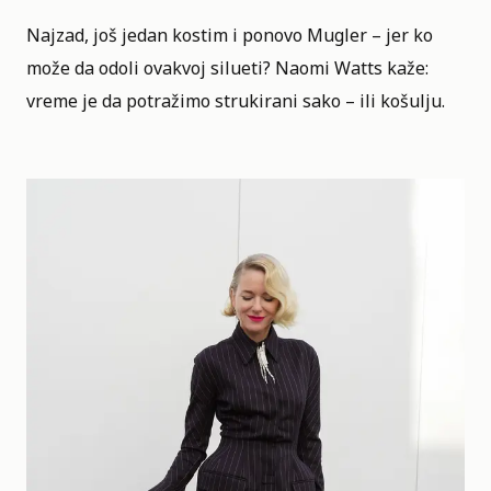
Najzad, još jedan kostim i ponovo Mugler – jer ko
može da odoli ovakvoj silueti? Naomi Watts kaže:
vreme je da potražimo strukirani sako – ili košulju.