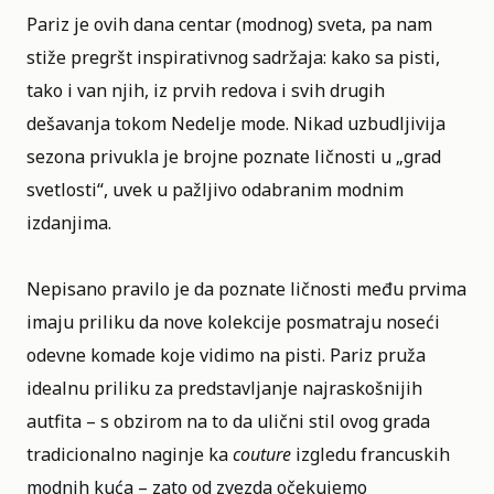
Pariz
je ovih dana centar (modnog) sveta, pa nam
stiže pregršt inspirativnog sadržaja: kako sa pisti,
tako i van njih, iz prvih redova i svih drugih
dešavanja tokom
Nedelje mode
. Nikad uzbudljivija
sezona privukla je brojne poznate ličnosti u „grad
svetlosti“, uvek u pažljivo odabranim modnim
izdanjima.
Nepisano pravilo je da poznate ličnosti među prvima
imaju priliku da nove kolekcije posmatraju noseći
odevne komade koje vidimo na pisti. Pariz pruža
idealnu priliku za predstavljanje najraskošnijih
autfita – s obzirom na to da ulični stil ovog grada
tradicionalno naginje ka
couture
izgledu francuskih
modnih kuća – zato od zvezda očekujemo