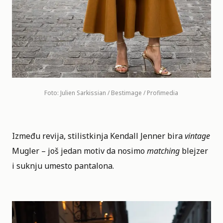
Foto: Julien Sarkissian / Bestimage / Profimedia
Između revija, stilistkinja
Kendall Jenner
bira
vintage
Mugler – još jedan motiv da nosimo
matching
blejzer
i suknju umesto pantalona.