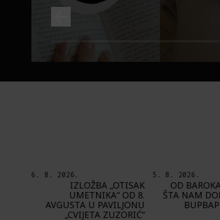
5. 8. 2026.
5. 8. 2026.
TISAK
OD BAROKA DO REJVA:
PEDJA TE8 ET
OD 8.
ŠTA NAM DONOSI NOVI
MOT
LJONU
BUPBAP FESTIVAL?
PROSTORA PRE
ORIĆ“
ZIDOVE 