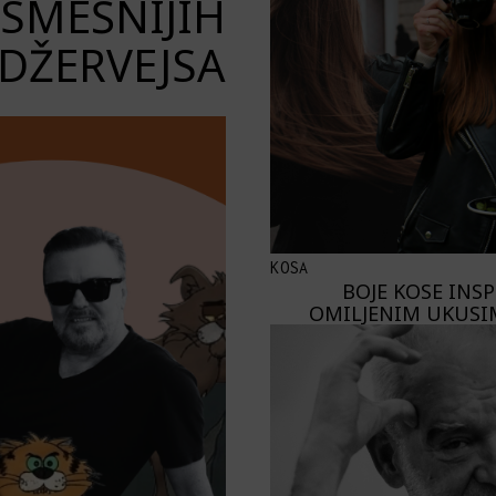
JSMEŠNIJIH
DŽERVEJSA
KOSA
BOJE KOSE INS
OMILJENIM UKUSI