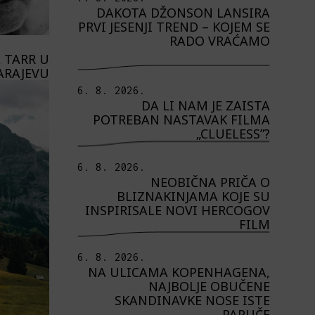
DAKOTA DŽONSON LANSIRA
PRVI JESENJI TREND – KOJEM SE
RADO VRAĆAMO
 TARR U
ARAJEVU
6. 8. 2026.
DA LI NAM JE ZAISTA
POTREBAN NASTAVAK FILMA
„CLUELESS”?
6. 8. 2026.
NEOBIČNA PRIČA O
BLIZNAKINJAMA KOJE SU
INSPIRISALE NOVI HERCOGOV
FILM
6. 8. 2026.
NA ULICAMA KOPENHAGENA,
NAJBOLJE OBUČENE
SKANDINAVKE NOSE ISTE
PAPUČE