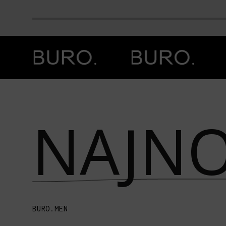
Prethodna slika
Next image
NAJNO
BURO.MEN