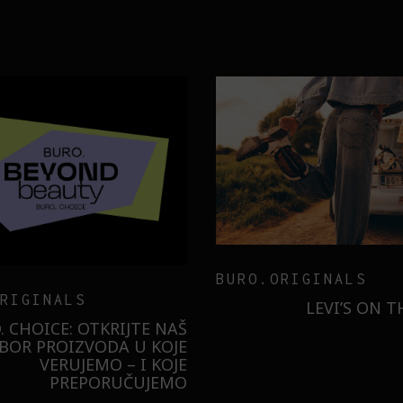
TECHNOLOGY
ER
MESEC DANA SMO KO
SAMSUNG GALAXY S26
ILI SMO U NOVOJ MONA
BUDUĆNOST STAJE 
RADNJI U GALERIJI – I
LIZOVALI NAJPOŽELJNIJU
JAKNU NA 3 NAČINA