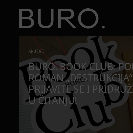
BURO.
užite nam se u čitanju!
Beograd, Bajaga i osamdesete: Mjuzikl koji ne pr
POZORIŠTE
O
BEOGRAD, BAJAGA I O
MJUZIKL KOJI NE PRO
SE