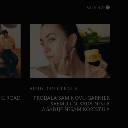
VIDI SVE
BURO.ORIGINALS
RISTILI
 ULTRA:
KAKO NAM ŠMINKA POMAŽE
U DLAN!
DA POKAŽEMO SVOJE
SAMOPOUZDANJE