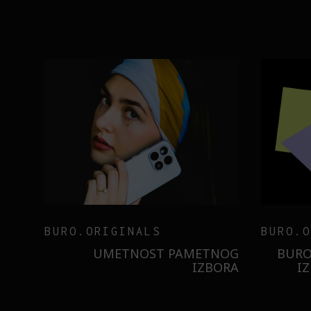
BURO.ORIGINALS
INSAJD
RNIER
ZNATE LI ŠTA JE
 NIŠTA
SORBETIZACIJA? OTKRIJTE
B
ISTILA
TAJNU LAGANE NEGE KOŽE
STI