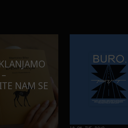
opuštamo
Onaj jedan proizvod koji stalno
BURO.MEN
SAMDESETE:
ONAJ JEDAN 
PUŠTAMO
STALNO SELI
TORBE