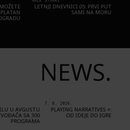
MALE STVARI
 MOŽETE
LETNJI DNEVNICI 05: PRVI PUT
SPLATAN
SAMI NA MORU
EOGRADU
NEWS.
.
6. 8. 2026.
5. 8.
 NARRATIVES +:
IZLOŽBA „OTISAK
O
D IDEJE DO IGRE
UMETNIKA“ OD 8.
ŠT
AVGUSTA U PAVILJONU
„CVIJETA ZUZORIĆ“