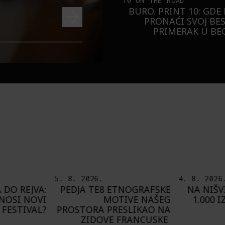
10 ON THE ROAD
BURO. PRINT 10: GDE
PRONAĆI SVOJ BE
PRIMERAK U B
4. 8. 2026.
7. 8. 2026
NOGRAFSKE
NA NIŠVILU U AVGUSTU
PLAYING
IVE NAŠEG
1.000 IZVOĐAČA SA 300
O
SLIKAO NA
PROGRAMA
FRANCUSKE