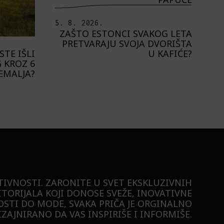
5. 8. 2026.
ZAŠTO ESTONCI SVAKOG LETA
PRETVARAJU SVOJA DVORIŠTA
U KAFIĆE?
STE IŠLI
 KROZ 6
EMALJA?
TIVNOSTI. ZARONITE U SVET EKSKLUZIVNIH
ITORIJALA KOJI DONOSE SVEŽE, INOVATIVNE
STI DO MODE, SVAKA PRIČA JE ORGINALNO
ZAJNIRANO DA VAS INSPIRIŠE I INFORMIŠE.