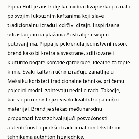
Pippa Holt je australijska modna dizajnerka poznata
po svojim luksuznim kaftanima koji slave
tradicionalnu izradu i održivi dizajn. Inspirisana
odrastanjem na plažama Australije i svojim
putovanjima, Pippa je pokrenula jedinstveni resort
brend kako bi kreirala svestrane, stilizovane i
kulturno bogate komade garderobe, idealne za tople
klime. Svaki kaftan ručno izrađuju zanatlije u
Meksiku koristeći tradicionalne tehnike, pri čemu
pojedini modeli zahtevaju nedelje rada. Takodje,
koristi prirodne boje i visokokvalitetni pamučni
materijal. Brend je stekao međunarodnu
prepoznatljivost zahvaljujući posvećenosti
autentičnosti i podršci tradicionalnim tekstilnim
tehnikama autohtonih zajednica.