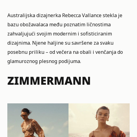
Australijska dizajnerka Rebecca Vallance stekla je
bazu obožavalaca među poznatim ličnostima
zahvaljujući svojim modernim i sofisticiranim
dizajnima. Njene haljine su savršene za svaku
posebnu priliku – od večera na obali i venčanja do
glamuroznog plesnog podijuma.
ZIMMERMANN