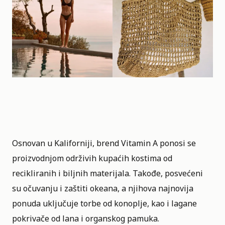
Osnovan u Kaliforniji, brend Vitamin A ponosi se
proizvodnjom održivih kupaćih kostima od
recikliranih i biljnih materijala. Takođe, posvećeni
su očuvanju i zaštiti okeana, a njihova najnovija
ponuda uključuje torbe od konoplje, kao i lagane
pokrivače od lana i organskog pamuka.