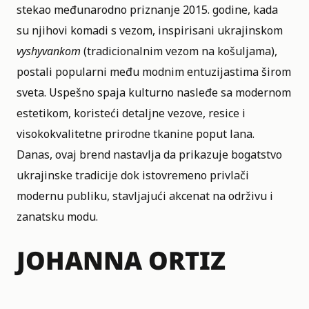
stekao međunarodno priznanje 2015. godine, kada
su njihovi komadi s vezom, inspirisani ukrajinskom
vyshyvankom
(tradicionalnim vezom na košuljama),
postali popularni među modnim entuzijastima širom
sveta. Uspešno spaja kulturno nasleđe sa modernom
estetikom, koristeći detaljne vezove, resice i
visokokvalitetne prirodne tkanine poput lana.
Danas, ovaj brend nastavlja da prikazuje bogatstvo
ukrajinske tradicije dok istovremeno privlači
modernu publiku, stavljajući akcenat na održivu i
zanatsku modu.
JOHANNA ORTIZ