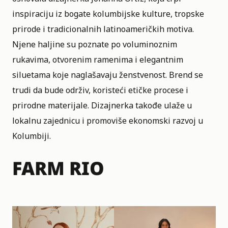
inspiraciju iz bogate kolumbijske kulture, tropske
prirode i tradicionalnih latinoameričkih motiva.
Njene haljine su poznate po voluminoznim
rukavima, otvorenim ramenima i elegantnim
siluetama koje naglašavaju ženstvenost. Brend se
trudi da bude održiv, koristeći etičke procese i
prirodne materijale. Dizajnerka takođe ulaže u
lokalnu zajednicu i promoviše ekonomski razvoj u
Kolumbiji.
FARM RIO