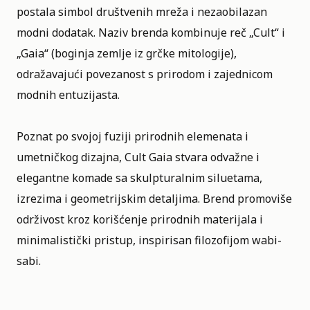
postala simbol društvenih mreža i nezaobilazan
modni dodatak. Naziv brenda kombinuje reč „Cult“ i
„Gaia“ (boginja zemlje iz grčke mitologije),
odražavajući povezanost s prirodom i zajednicom
modnih entuzijasta.
Poznat po svojoj fuziji prirodnih elemenata i
umetničkog dizajna, Cult Gaia stvara odvažne i
elegantne komade sa skulpturalnim siluetama,
izrezima i geometrijskim detaljima. Brend promoviše
održivost kroz korišćenje prirodnih materijala i
minimalistički pristup, inspirisan filozofijom wabi-
sabi.