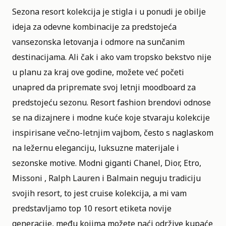
Sezona resort kolekcija je stigla i u ponudi je obilje
ideja za odevne kombinacije za predstojeća
vansezonska letovanja i odmore na sunčanim
destinacijama. Ali čak i ako vam tropsko bekstvo nije
u planu za kraj ove godine, možete već početi
unapred da pripremate svoj letnji moodboard za
predstojeću sezonu. Resort fashion brendovi odnose
se na dizajnere i modne kuće koje stvaraju kolekcije
inspirisane večno-letnjim vajbom, često s naglaskom
na ležernu eleganciju, luksuzne materijale i
sezonske motive. Modni giganti Chanel, Dior, Etro,
Missoni , Ralph Lauren i Balmain neguju tradiciju
svojih resort, to jest cruise kolekcija, a mi vam
predstavljamo top 10 resort etiketa novije
generacije, među kojima možete naći održive kupaće