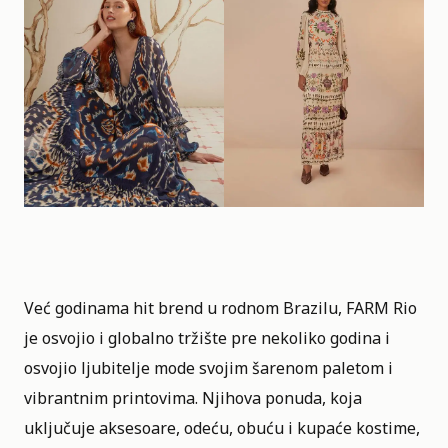
Već godinama hit brend u rodnom Brazilu, FARM Rio
je osvojio i globalno tržište pre nekoliko godina i
osvojio ljubitelje mode svojim šarenom paletom i
vibrantnim printovima. Njihova ponuda, koja
uključuje aksesoare, odeću, obuću i kupaće kostime,