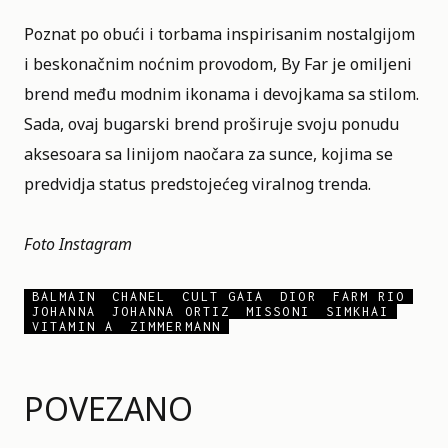
Poznat po obući i torbama inspirisanim nostalgijom
i beskonačnim noćnim provodom, By Far je omiljeni
brend među modnim ikonama i devojkama sa stilom.
Sada, ovaj bugarski brend proširuje svoju ponudu
aksesoara sa linijom naočara za sunce, kojima se
predvidja status predstojećeg viralnog trenda.
Foto Instagram
BALMAIN
CHANEL
CULT GAIA
DIOR
FARM RIO
JOHANNA
JOHANNA ORTIZ
MISSONI
SIMKHAI
VITAMIN A
ZIMMERMANN
POVEZANO