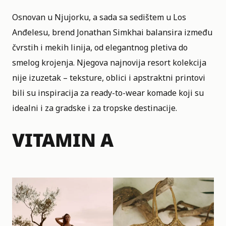
Osnovan u Njujorku, a sada sa sedištem u Los
Anđelesu, brend Jonathan Simkhai balansira između
čvrstih i mekih linija, od elegantnog pletiva do
smelog krojenja. Njegova najnovija resort kolekcija
nije izuzetak – teksture, oblici i apstraktni printovi
bili su inspiracija za ready-to-wear komade koji su
idealni i za gradske i za tropske destinacije.
VITAMIN A