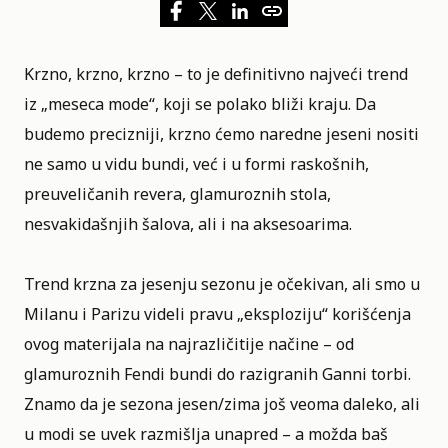
Krzno, krzno, krzno – to je definitivno najveći trend
iz „meseca mode“, koji se polako bliži kraju. Da
budemo precizniji, krzno ćemo naredne jeseni nositi
ne samo u vidu bundi, već i u formi raskošnih,
preuveličanih revera, glamuroznih stola,
nesvakidašnjih šalova, ali i na aksesoarima.
Trend krzna za jesenju sezonu je očekivan, ali smo u
Milanu i Parizu videli pravu „eksploziju“ korišćenja
ovog materijala na najrazličitije načine – od
glamuroznih
Fendi
bundi do razigranih Ganni torbi.
Znamo da je sezona jesen/zima još veoma daleko, ali
u modi se uvek razmišlja unapred – a možda baš