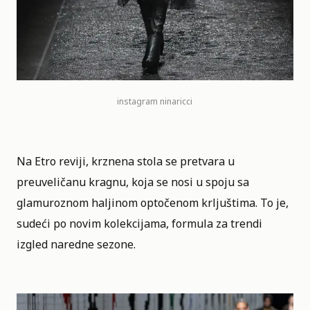
instagram
ninaricci
Na Etro reviji, krznena stola se pretvara u
preuveličanu kragnu, koja se nosi u spoju sa
glamuroznom haljinom optočenom krljuštima. To je,
sudeći po novim kolekcijama, formula za trendi
izgled naredne sezone.