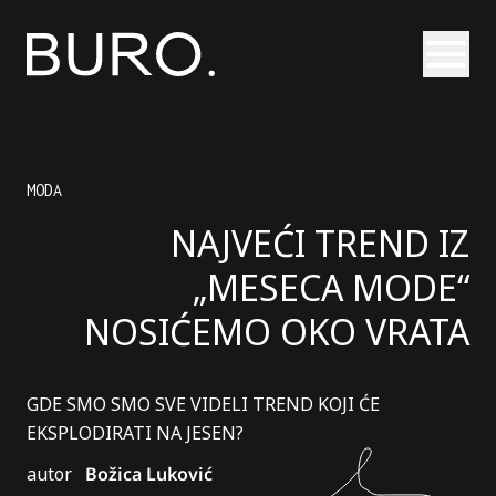
Otvori
MODA
NAJVEĆI TREND IZ
„MESECA MODE“
NOSIĆEMO OKO VRATA
GDE SMO SMO SVE VIDELI TREND KOJI ĆE
EKSPLODIRATI NA JESEN?
autor
Božica Luković