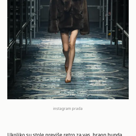
instagram
prada
Ukoliko su stole previše retro za vas, braon bunda