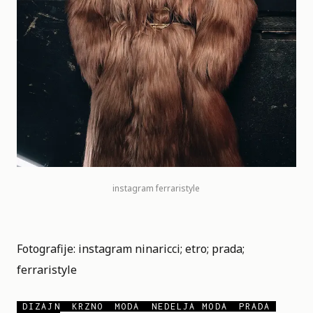
instagram
ferraristyle
Fotografije: instagram
ninaricci
;
etro
;
prada
;
ferraristyle
DIZAJN
KRZNO
MODA
NEDELJA MODA
PRADA