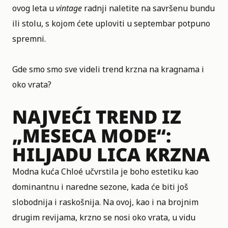
ovog leta u
vintage
radnji naletite na savršenu bundu
ili stolu, s kojom ćete uploviti u septembar potpuno
spremni.
Gde smo smo sve videli trend krzna na kragnama i
oko vrata?
NAJVEĆI TREND IZ
„MESECA MODE“:
HILJADU LICA KRZNA
Modna kuća
Chloé
učvrstila je boho estetiku kao
dominantnu i naredne sezone, kada će biti još
slobodnija i raskošnija. Na ovoj, kao i na brojnim
drugim revijama, krzno se nosi oko vrata, u vidu