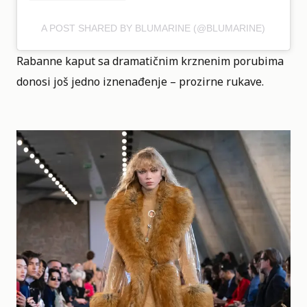
A POST SHARED BY BLUMARINE (@BLUMARINE)
Rabanne kaput sa dramatičnim krznenim porubima
donosi još jedno iznenađenje – prozirne rukave.