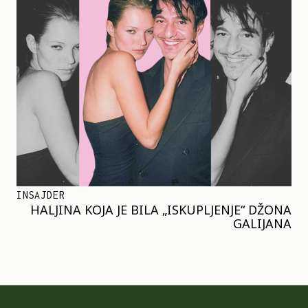
INSAJDER
HALJINA KOJA JE BILA „ISKUPLJENJE“ DŽONA
GALIJANA