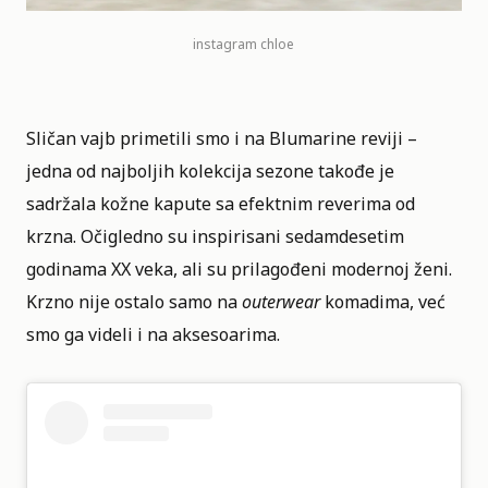
instagram chloe
Sličan vajb primetili smo i na
Blumarine
reviji –
jedna od najboljih kolekcija sezone takođe je
sadržala kožne kapute sa efektnim reverima od
krzna. Očigledno su inspirisani sedamdesetim
godinama XX veka, ali su prilagođeni modernoj ženi.
Krzno nije ostalo samo na
outerwear
komadima, već
smo ga videli i na aksesoarima.