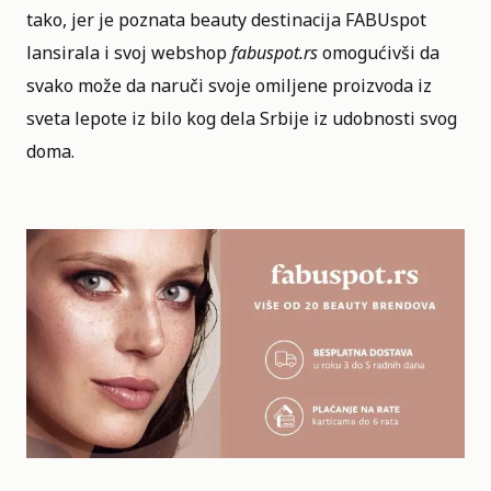
tako, jer je poznata beauty destinacija FABUspot
lansirala i svoj webshop
fabuspot.rs
omogućivši da
svako može da naruči svoje omiljene proizvoda iz
sveta lepote
iz bilo kog dela Srbije iz udobnosti svog
doma.