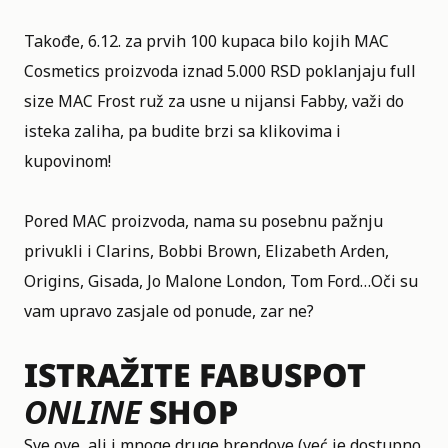
Takođe, 6.12. za prvih 100 kupaca bilo kojih
MAC
Cosmetics
proizvoda iznad 5.000 RSD poklanjaju full
size MAC Frost ruž za usne u nijansi Fabby, važi do
isteka zaliha, pa budite brzi sa klikovima i
kupovinom!
Pored MAC proizvoda, nama su posebnu pažnju
privukli i Clarins, Bobbi Brown, Elizabeth Arden,
Origins, Gisada, Jo Malone London, Tom Ford…Oči su
vam upravo zasjale od ponude, zar ne?
ISTRAŽITE FABUSPOT
ONLINE
SHOP
Sve ove, ali i mnoge druge brendove (već je dostupno