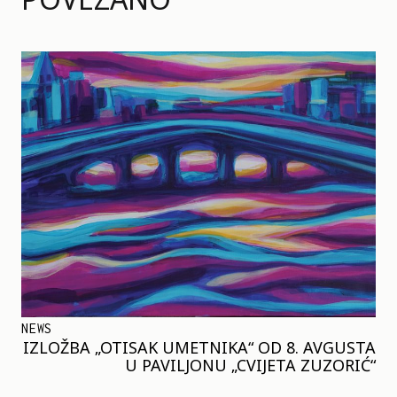
NEWS
IZLOŽBA „OTISAK UMETNIKA“ OD 8. AVGUSTA
U PAVILJONU „CVIJETA ZUZORIĆ“