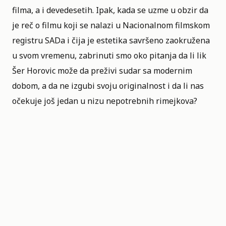
filma, a i devedesetih. Ipak, kada se uzme u obzir da
je reč o filmu koji se nalazi u
Nacionalnom filmskom
registru SADa
i čija je estetika savršeno zaokružena
u svom vremenu, zabrinuti smo oko pitanja da li lik
Šer Horovic može da preživi sudar sa modernim
dobom, a da ne izgubi svoju originalnost i da li nas
očekuje još jedan u nizu nepotrebnih rimejkova?