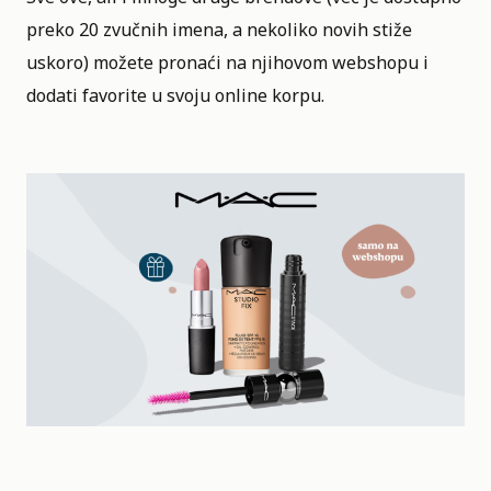
preko 20 zvučnih imena, a nekoliko novih stiže
uskoro) možete pronaći na njihovom
webshopu
i
dodati favorite u svoju
online
korpu.