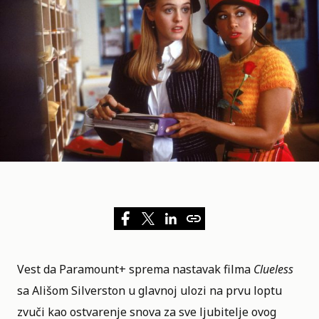
Vest da
Paramount+
sprema nastavak filma
Clueless
sa
Ališom Silverston
u glavnoj ulozi na prvu loptu
zvuči kao ostvarenje snova za sve ljubitelje ovog