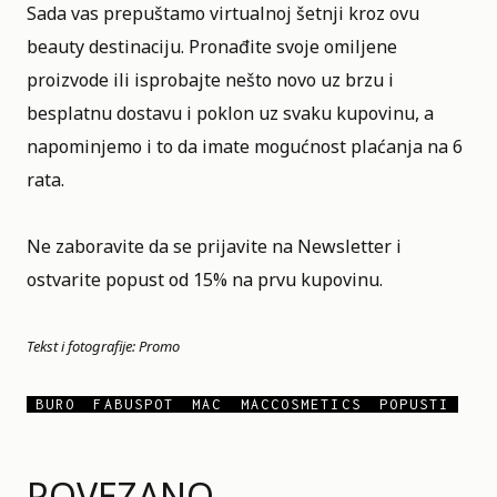
Sada vas prepuštamo virtualnoj šetnji kroz ovu
beauty destinaciju. Pronađite svoje omiljene
proizvode ili isprobajte nešto novo uz brzu i
besplatnu dostavu i poklon uz svaku kupovinu, a
napominjemo i to da imate mogućnost plaćanja na 6
rata.
Ne zaboravite da se prijavite na
Newsletter
i
ostvarite popust od 15% na prvu kupovinu.
Tekst i fotografije: Promo
BURO
FABUSPOT
MAC
MACCOSMETICS
POPUSTI
POVEZANO