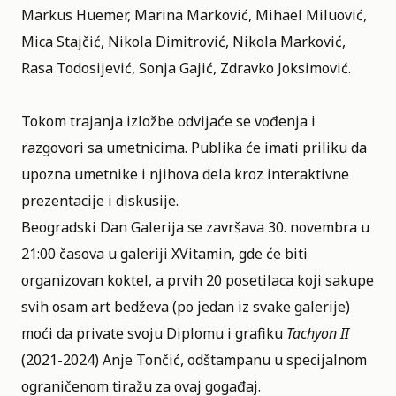
Markus Huemer, Marina Marković, Mihael Miluović,
Mica Stajčić, Nikola Dimitrović, Nikola Marković,
Rasa Todosijević, Sonja Gajić, Zdravko Joksimović.
Tokom trajanja izložbe odvijaće se vođenja i
razgovori sa umetnicima. Publika će imati priliku da
upozna umetnike i njihova dela kroz interaktivne
prezentacije i diskusije.
Beogradski Dan Galerija se završava 30. novembra u
21:00 časova u galeriji XVitamin, gde će biti
organizovan koktel, a prvih 20 posetilaca koji sakupe
svih osam art bedževa (po jedan iz svake galerije)
moći da private svoju Diplomu i grafiku
Tachyon II
(2021-2024) Anje Tončić, odštampanu u specijalnom
ograničenom tiražu za ovaj gogađaj.