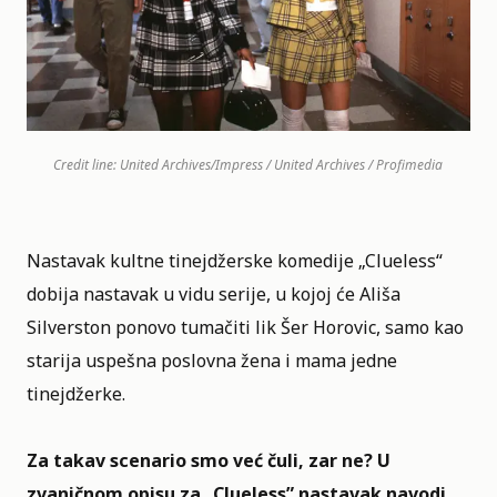
Credit line: United Archives/Impress / United Archives / Profimedia
Nastavak kultne tinejdžerske komedije „
Clueless
“
dobija nastavak u vidu serije, u kojoj će Ališa
Silverston ponovo tumačiti lik Šer Horovic, samo kao
starija uspešna poslovna žena i mama jedne
tinejdžerke.
Za takav scenario smo već čuli, zar ne? U
zvaničnom opisu za „Clueless”
nastavak navodi