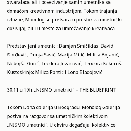
stvaralaca, ali i povezivanje samih umetnika sa
domaćom kreativnom industrijom. Tokom trajanja
izložbe, Monolog se pretvara u prostor za umetnički
doživljaj, ali i u mesto za umrežavanje kreativaca.
Predstavljeni umetnici: Damjan Smičiklas, David
Đorđević, Dunja Savić, Marija Milić, Milica Bojanić,
Nebojša Đurić, Teodora Jovanović, Teodora Kokoruš.
Kustoskinje: Milica Pantić i Lena Blagojević
30.11 u 19h: „NISMO umetnici“ – THE BLUEPRINT
Tokom Dana galerija u Beogradu, Monolog Galerija
poziva na razgovor sa umetničkim kolektivom
„NISMO umetnici“. U okviru događaja, kolektiv će