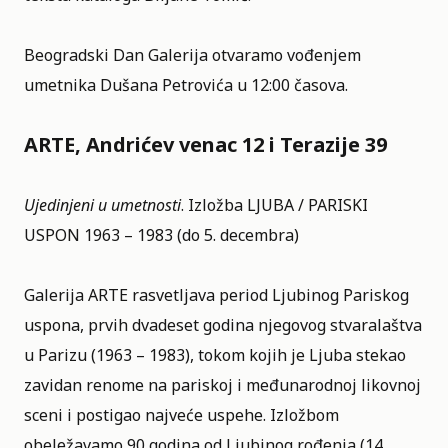
Beogradski Dan Galerija otvaramo vođenjem
umetnika Dušana Petrovića u 12:00 časova.
ARTE, Andrićev venac 12 i Terazije 39
Ujedinjeni u umetnosti
. Izložba LJUBA / PARISKI
USPON 1963 – 1983 (do 5. decembra)
Galerija ARTE rasvetljava period Ljubinog Pariskog
uspona, prvih dvadeset godina njegovog stvaralaštva
u Parizu (1963 – 1983), tokom kojih je Ljuba stekao
zavidan renome na pariskoj i međunarodnoj likovnoj
sceni i postigao najveće uspehe. Izložbom
obeležavamo 90 godina od Ljubinog rođenja (14.