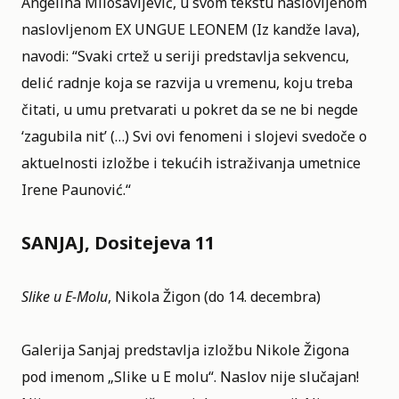
Angelina Milosavljević, u svom tekstu naslovljenom
naslovljenom EX UNGUE LEONEM (Iz kandže lava),
navodi: “Svaki crtež u seriji predstavlja sekvencu,
delić radnje koja se razvija u vremenu, koju treba
čitati, u umu pretvarati u pokret da se ne bi negde
‘zagubila nit’ (…) Svi ovi fenomeni i slojevi svedoče o
aktuelnosti izložbe i tekućih istraživanja umetnice
Irene Paunović.“
SANJAJ, Dositejeva 11
Slike u E-Molu
, Nikola Žigon (do 14. decembra)
Galerija Sanjaj predstavlja izložbu Nikole Žigona
pod imenom „Slike u E molu“. Naslov nije slučajan!