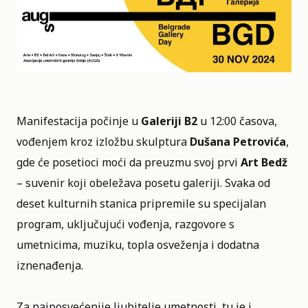
Manifestacija počinje u
Galeriji B2
u 12:00 časova,
vođenjem kroz izložbu skulptura
Dušana Petrovića
,
gde će posetioci moći da preuzmu svoj prvi
Art Bedž
– suvenir koji obeležava posetu galeriji. Svaka od
deset kulturnih stanica pripremile su specijalan
program, uključujući vođenja, razgovore s
umetnicima, muziku, topla osveženja i dodatna
iznenađenja.
Za najposvećenije ljubitelje umetnosti, tu je i