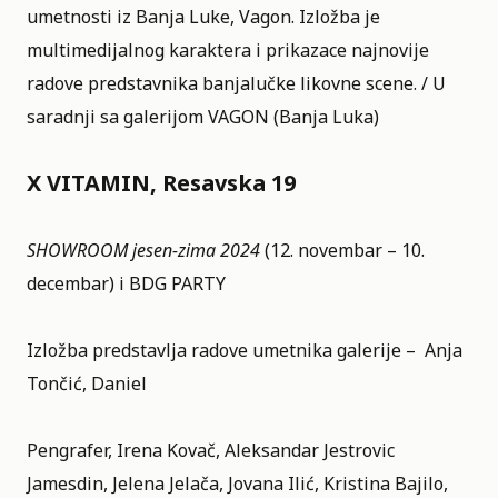
umetnosti iz Banja Luke, Vagon. Izložba je
multimedijalnog karaktera i prikazace najnovije
radove predstavnika banjalučke likovne scene. / U
saradnji sa galerijom VAGON (Banja Luka)
X VITAMIN, Resavska 19
SHOWROOM jesen-zima 2024
(12. novembar – 10.
decembar) i BDG PARTY
Izložba predstavlja radove umetnika galerije – Anja
Tončić, Daniel
Pengrafer, Irena Kovač, Aleksandar Jestrovic
Jamesdin, Jelena Jelača, Jovana Ilić, Kristina Bajilo,