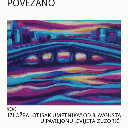
POVEZANO
NEWS
IZLOŽBA „OTISAK UMETNIKA“ OD 8. AVGUSTA
U PAVILJONU „CVIJETA ZUZORIĆ“