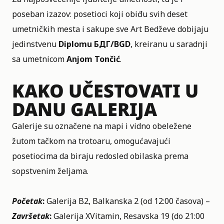
poseban izazov: posetioci koji obiđu svih deset
umetničkih mesta i sakupe sve Art Bedževe dobijaju
jedinstvenu
Diplomu БДГ/BGD
, kreiranu u saradnji
sa umetnicom
Anjom Tončić
.
KAKO UČESTOVATI
U
DANU GALERIJA
Galerije su označene na mapi i vidno obeležene
žutom tačkom na trotoaru, omogućavajući
posetiocima da biraju redosled obilaska prema
sopstvenim željama.
Početak
:
Galerija B2, Balkanska 2 (od 12:00 časova) –
Završetak
:
Galerija XVitamin, Resavska 19 (do 21:00