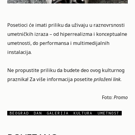
Posetioci će imati priliku da uživaju u raznovrsnosti
umetničkih izraza
– od hiperrealizma i konceptualne
umetnosti, do performansa i multimedijalnih
instalacija.
Ne propustite priliku da budete deo ovog kulturnog
praznika! Za više informacija posetite
priloženi link
.
Foto:
Promo
BEOGRAD
DAN
GALERIJA
KULTURA
UMETNOST