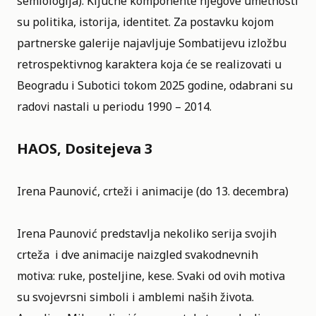
semiologija). Ključne komponente njegove umetnosti
su politika, istorija, identitet. Za postavku kojom
partnerske galerije najavljuje Sombatijevu izložbu
retrospektivnog karaktera koja će se realizovati u
Beogradu i Subotici tokom 2025 godine, odabrani su
radovi nastali u periodu 1990 – 2014.
HAOS, Dositejeva 3
Irena Paunović, crteži i animacije (do 13. decembra)
Irena Paunović predstavlja nekoliko serija svojih
crteža i dve animacije naizgled svakodnevnih
motiva: ruke, posteljine, kese. Svaki od ovih motiva
su svojevrsni simboli i amblemi naših života.