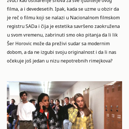
zvuči kao ostvarenje snova za sve ljubitelje ovog
filma, a i devedesetih. Ipak, kada se uzme u obzir da
je reč o filmu koji se nalazi u
Nacionalnom filmskom
registru SADa
i čija je estetika savršeno zaokružena
u svom vremenu, zabrinuti smo oko pitanja da li lik
Šer Horovic može da preživi sudar sa modernim
dobom, a da ne izgubi svoju originalnost i da li nas
očekuje još jedan u nizu nepotrebnih rimejkova?