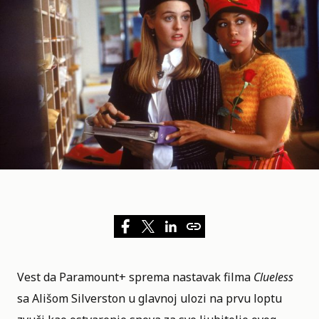
Vest da
Paramount+
sprema nastavak filma
Clueless
sa
Ališom Silverston
u glavnoj ulozi na prvu loptu