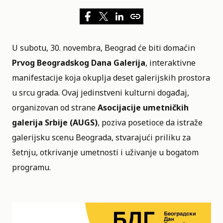
U subotu, 30. novembra, Beograd će biti domaćin
Prvog Beogradskog Dana Galerija
, interaktivne
manifestacije koja okuplja deset galerijskih prostora
u srcu grada. Ovaj jedinstveni kulturni događaj,
organizovan od strane
Asocijacije umetničkih
galerija Srbije (
AUGS
)
, poziva posetioce da istraže
galerijsku scenu Beograda, stvarajući priliku za
šetnju, otkrivanje umetnosti i uživanje u bogatom
programu.