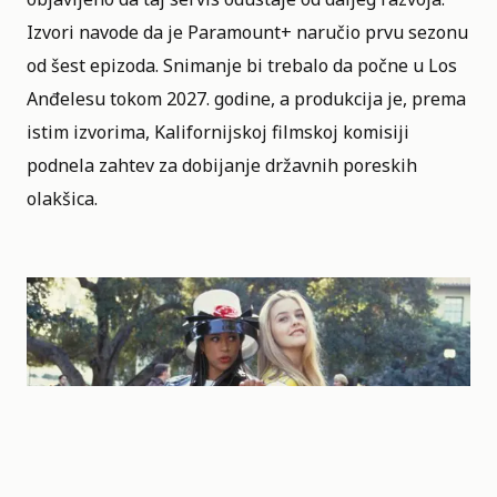
Izvori navode da je Paramount+ naručio prvu sezonu
od šest epizoda. Snimanje bi trebalo da počne u Los
Anđelesu tokom 2027. godine, a produkcija je, prema
istim izvorima, Kalifornijskoj filmskoj komisiji
podnela zahtev za dobijanje državnih poreskih
olakšica.