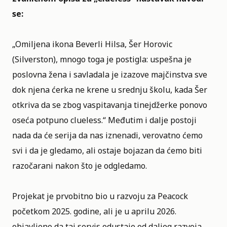
se:
„Omiljena ikona Beverli Hilsa, Šer Horovic
(Silverston), mnogo toga je postigla: uspešna je
poslovna žena i savladala je izazove majčinstva sve
dok njena ćerka ne krene u srednju školu, kada Šer
otkriva da se zbog vaspitavanja tinejdžerke ponovo
oseća potpuno clueless.“ Međutim i dalje postoji
nada da će serija da nas iznenadi, verovatno ćemo
svi i da je gledamo, ali ostaje bojazan da ćemo biti
razočarani nakon što je odgledamo.
Projekat je prvobitno bio u razvoju za
Peacock
početkom 2025. godine, ali je u aprilu 2026.
objavljeno da taj servis odustaje od daljeg razvoja.