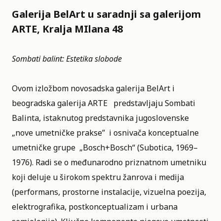
Galerija BelArt u saradnji sa galerijom
ARTE, Kralja MIlana 48
Sombati balint: Estetika slobode
Ovom izložbom novosadska galerija BelArt i
beogradska galerija ARTE predstavljaju Sombati
Balinta, istaknutog predstavnika jugoslovenske
„nove umetničke prakse” i osnivača konceptualne
umetničke grupe „Bosch+Bosch“ (Subotica, 1969–
1976). Radi se o međunarodno priznatnom umetniku
koji deluje u širokom spektru žanrova i medija
(performans, prostorne instalacije, vizuelna poezija,
elektrografika, postkonceptualizam i urbana