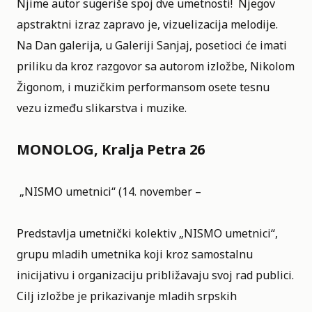
Njime autor sugeriše spoj dve umetnosti! Njegov
apstraktni izraz zapravo je, vizuelizacija melodije.
Na Dan galerija, u Galeriji Sanjaj, posetioci će imati
priliku da kroz razgovor sa autorom izložbe, Nikolom
Žigonom, i muzičkim performansom osete tesnu
vezu između slikarstva i muzike.
MONOLOG, Kralja Petra 26
„NISMO umetnici“ (14. november –
Predstavlja umetnički kolektiv „NISMO umetnici“,
grupu mladih umetnika koji kroz samostalnu
inicijativu i organizaciju približavaju svoj rad publici.
Cilj izložbe je prikazivanje mladih srpskih