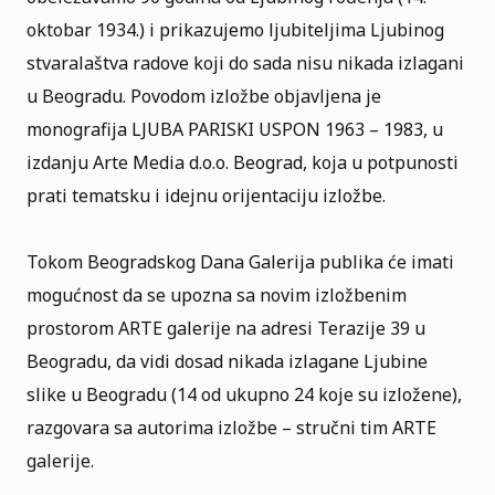
oktobar 1934.) i prikazujemo ljubiteljima Ljubinog
stvaralaštva radove koji do sada nisu nikada izlagani
u Beogradu. Povodom izložbe objavljena je
monografija LJUBA PARISKI USPON 1963 – 1983, u
izdanju Arte Media d.o.o. Beograd, koja u potpunosti
prati tematsku i idejnu orijentaciju izložbe.
Tokom Beogradskog Dana Galerija publika će imati
mogućnost da se upozna sa novim izložbenim
prostorom ARTE galerije na adresi Terazije 39 u
Beogradu, da vidi dosad nikada izlagane Ljubine
slike u Beogradu (14 od ukupno 24 koje su izložene),
razgovara sa autorima izložbe – stručni tim ARTE
galerije.