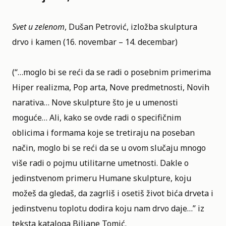
Svet u zelenom
, Dušan Petrović, izložba skulptura
drvo i kamen (16. novembar – 14. decembar)
(“…moglo bi se reći da se radi o posebnim primerima
Hiper realizma, Pop arta, Nove predmetnosti, Novih
narativa… Nove skulpture što je u umenosti
moguće… Ali, kako se ovde radi o specifičnim
oblicima i formama koje se tretiraju na poseban
način, moglo bi se reći da se u ovom slučaju mnogo
više radi o pojmu utilitarne umetnosti. Dakle o
jedinstvenom primeru Humane skulpture, koju
možeš da gledaš, da zagrliš i osetiš život bića drveta i
jedinstvenu toplotu dodira koju nam drvo daje…” iz
teksta kataloga Biljane Tomić.