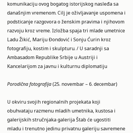
komunikaciju ovog bogatog istorijskog nasleđa sa
današnjim vremenom. Cilj je oživljavanje uspomena i
podsticanje razgovora o ženskim pravima i njihovom
razvoju kroz vreme. Izložba spaja tri mlade umetnice
Ladu Žikić, Mariju Đondović i Sonju Ćurin kroz
fotografiju, kostim i skulpturu. / U saradnji sa
Ambasadom Republike Srbije u Austriji i
Kancelarijom za javnu i kulturnu diplomatiju
Porodična fotografija
(25. novembar – 6. decembar)
U okviru svojih regionalnih projekata koji
obuhvataju razmenu mladih umetnika, kustosa i
galerijskih stručnjaka galerija Štab će ugostiti
mladu i trenutno jedinu privatnu galeriju savremene