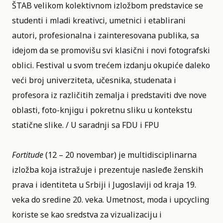
ŠTAB velikom kolektivnom izložbom predstavice se
studenti i mladi kreativci, umetnici i etablirani
autori, profesionalna i zainteresovana publika, sa
idejom da se promovišu svi klasični i novi fotografski
oblici. Festival u svom trećem izdanju okupiće daleko
veći broj univerziteta, učesnika, studenata i
profesora iz različitih zemalja i predstaviti dve nove
oblasti, foto-knjigu i pokretnu sliku u kontekstu
statične slike. / U saradnji sa FDU i FPU
Fortitude
(12 – 20 novembar) je multidisciplinarna
izložba koja istražuje i prezentuje nasleđe ženskih
prava i identiteta u Srbiji i Jugoslaviji od kraja 19.
veka do sredine 20. veka. Umetnost, moda i upcycling
koriste se kao sredstva za vizualizaciju i