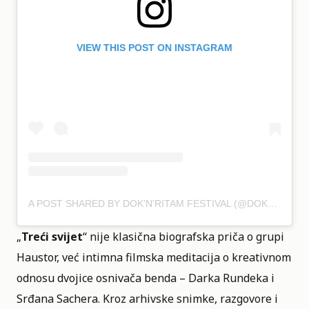
VIEW THIS POST ON INSTAGRAM
A POST SHARED BY DOK'N'RITAM FESTIVAL (@DOKNRITAMFEST)
„
Treći svijet
“ nije klasična biografska priča o grupi
Haustor, već intimna filmska meditacija o kreativnom
odnosu dvojice osnivača benda – Darka Rundeka i
Srđana Sachera. Kroz arhivske snimke, razgovore i