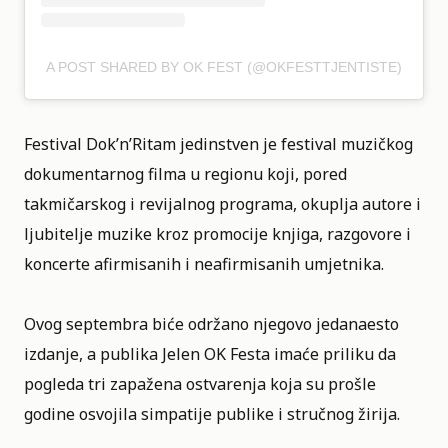
A POST SHARED BY OK FEST (@OKFESTTJENTISTE)
Festival Dok’n’Ritam jedinstven je festival muzičkog
dokumentarnog filma u regionu koji, pored
takmičarskog i revijalnog programa, okuplja autore i
ljubitelje muzike kroz promocije knjiga, razgovore i
koncerte afirmisanih i neafirmisanih umjetnika.
Ovog septembra biće održano njegovo jedanaesto
izdanje, a publika Jelen OK Festa imaće priliku da
pogleda tri zapažena ostvarenja koja su prošle
godine osvojila simpatije publike i stručnog žirija.