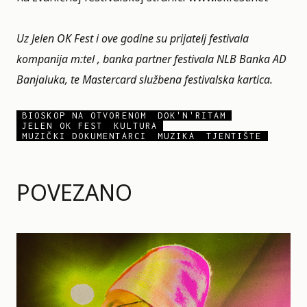
Uz Jelen OK Fest i ove godine su prijatelj festivala
kompanija m:tel , banka partner festivala NLB Banka AD
Banjaluka, te Mastercard službena festivalska kartica.
BIOSKOP NA OTVORENOM
DOK'N'RITAM
JELEN OK FEST
KULTURA
MUZIČKI DOKUMENTARCI
MUZIKA
TJENTIŠTE
POVEZANO