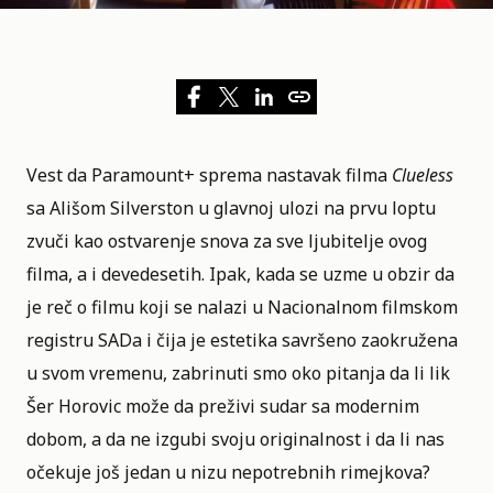
Vest da
Paramount+
sprema nastavak filma
Clueless
sa
Ališom Silverston
u glavnoj ulozi na prvu loptu
zvuči kao ostvarenje snova za sve ljubitelje ovog
filma, a i devedesetih. Ipak, kada se uzme u obzir da
je reč o filmu koji se nalazi u
Nacionalnom filmskom
registru SADa
i čija je estetika savršeno zaokružena
u svom vremenu, zabrinuti smo oko pitanja da li lik
Šer Horovic može da preživi sudar sa modernim
dobom, a da ne izgubi svoju originalnost i da li nas
očekuje još jedan u nizu nepotrebnih rimejkova?