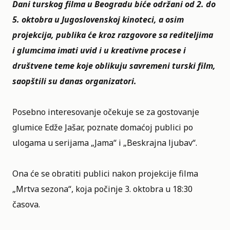
Dani turskog filma u Beogradu biće održani od 2. do
5. oktobra u
Jugoslovenskoj kinoteci
, a osim
projekcija, publika će kroz razgovore sa rediteljima
i glumcima imati uvid i u kreativne procese i
društvene teme koje oblikuju savremeni turski film,
saopštili su danas organizatori.
Posebno interesovanje očekuje se za gostovanje
glumice Edže Jašar, poznate domaćoj publici po
ulogama u serijama „Jama“ i „Beskrajna ljubav“.
Ona će se obratiti publici nakon projekcije filma
„Mrtva sezona“, koja počinje 3. oktobra u 18:30
časova.