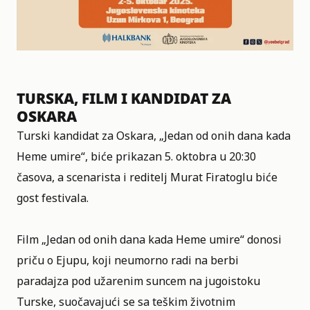
TURSKA, FILM I KANDIDAT ZA
OSKARA
Turski kandidat za
Oskara
, „Jedan od onih dana kada
Heme umire“, biće prikazan 5. oktobra u 20:30
časova, a scenarista i reditelj Murat Firatoglu biće
gost festivala.
Film „Jedan od onih dana kada Heme umire“ donosi
priču o Ejupu, koji neumorno radi na berbi
paradajza pod užarenim suncem na jugoistoku
Turske, suočavajući se sa teškim životnim