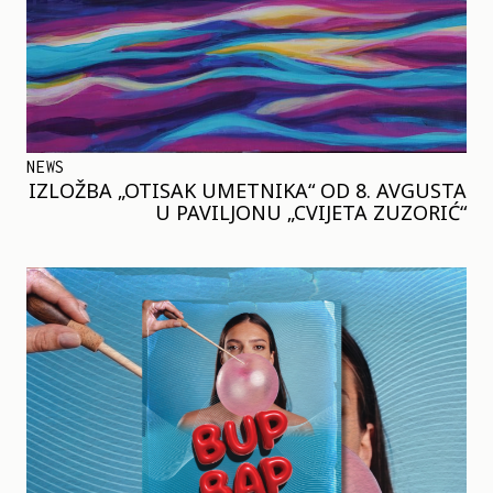
NEWS
IZLOŽBA „OTISAK UMETNIKA“ OD 8. AVGUSTA
U PAVILJONU „CVIJETA ZUZORIĆ“