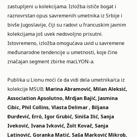
zastupljeni u kolekcijama. Izložba ističe bogat i
raznovrstan opus savremenih umetnika iz Srbije i
bivše Jugoslavije, čiji su radovi u francuskim javnim
kolekcijama još uvek nedovoljno prisutni.
Istovremeno, izložba omogućava uvid u savremene
međunarodne tendencije u umetnosti, koje čine
značajan segment zbirke macLYON-a.
Publika u Lionu moći će da vidi dela umetnika/ca iz
kolekcije MSUB:
Marina Abramović, Milan Aleksić,
Association Apsolutno, Mrdjan Bajić, Jasmina
Cibic, Phil Collins, Vlasta Delimar , Biljana
Đurđević, Erró, Igor Grubić, Siniša Ilić, Sanja
Iveković, Ivana Ivković, Žolt Kovač, Sanja
Latinović, Goranka Matić, Saša Marković Mikrob,