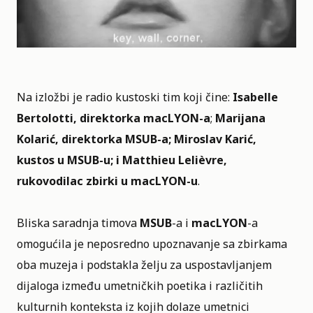
Na izložbi je radio kustoski tim koji čine:
Isabelle
Bertolotti, direktorka
macLYON-a
;
Marijana
Kolarić, direktorka MSUB-a; Miroslav Karić,
kustos u MSUB-u; i Matthieu Lelièvre,
rukovodilac zbirki u macLYON-u
.
Bliska saradnja timova
MSUB
-a i
macLYON
-a
omogućila je neposredno upoznavanje sa zbirkama
oba muzeja i podstakla želju za uspostavljanjem
dijaloga između umetničkih poetika i različitih
kulturnih konteksta iz kojih dolaze umetnici