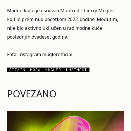
Modnu kuću je osnovao
Manfred Thierry Mugler
,
koji je preminuo početkom 2022. godine. Međutim,
nije bio aktivno uključen u rad modne kuće
poslednjih dvadeset godina.
Foto: instagram
muglerofficial
DIZAJN
MODA
MUGLER
UMETNOST
POVEZANO