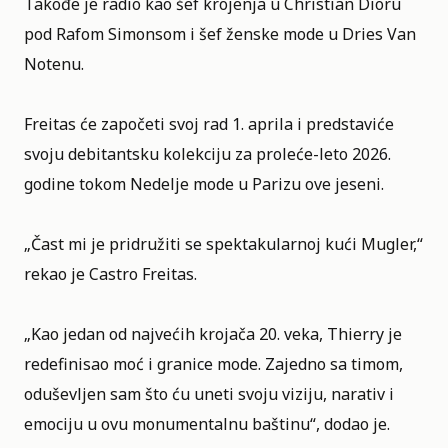
Takođe je radio kao šef krojenja u Christian Dioru
pod Rafom Simonsom i šef ženske mode u Dries Van
Notenu.
Freitas će započeti svoj rad 1. aprila i predstaviće
svoju debitantsku kolekciju za proleće-leto 2026.
godine tokom Nedelje mode u Parizu ove jeseni.
„Čast mi je pridružiti se spektakularnoj kući Mugler,“
rekao je Castro Freitas.
„Kao jedan od najvećih krojača 20. veka, Thierry je
redefinisao moć i granice mode. Zajedno sa timom,
oduševljen sam što ću uneti svoju viziju, narativ i
emociju u ovu monumentalnu baštinu“, dodao je.