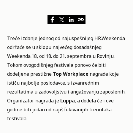
Treće izdanje jednog od najuspešnijeg HR.Weekenda
održaće se u sklopu najvećeg dosadašnjeg
Weekenda.18
, od 18. do 21. septembra u Rovinju.
Tokom ovogodišnjeg festivala ponovo će biti
dodeljene prestižne
Top Workplace
nagrade koje
ističu najbolje poslodavce, s izvanrednim
rezultatima u zadovoljstvu i angažovanju zaposlenih.
Organizator nagrada je
Luppa
, a dodela će i ove
godine biti jedan od najiščekivanijih trenutaka
festivala.