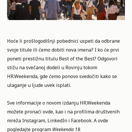
Hoće li prošlogodišnji pobednici uspeti da odbrane
svoje titule ili ćemo dobiti nova imena? I ko će prvi
poneti prestižnu titulu Best of the Best? Odgovori
stižu na svečanoj dodeli u Rovinju tokom
HR.Weekenda, gde ćemo ponovo svedočiti kako se
ulaganje u ljude uvek isplati.
Sve informacije o novom izdanju HR.Weekenda
možete pronaći
ovde
, kao i na profilima društvenih
mreža
Instagram
,
LinkedIn
i
Facebook
. A ovde
pogledajte program
Weekenda 18
.