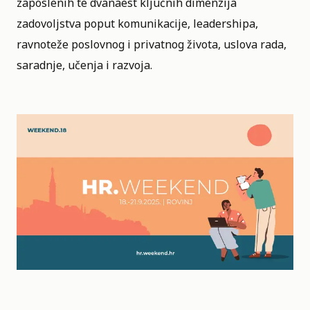
zaposlenih te dvanaest ključnih dimenzija
zadovoljstva poput komunikacije, leadershipa,
ravnoteže poslovnog i privatnog života, uslova rada,
saradnje, učenja i razvoja.