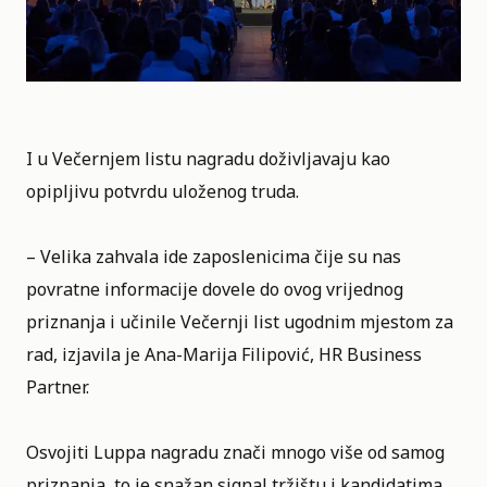
I u Večernjem listu nagradu doživljavaju kao
opipljivu potvrdu uloženog truda.
– Velika zahvala ide zaposlenicima čije su nas
povratne informacije dovele do ovog vrijednog
priznanja i učinile Večernji list ugodnim mjestom za
rad, izjavila je Ana-Marija Filipović, HR Business
Partner.
Osvojiti Luppa nagradu znači mnogo više od samog
priznanja, to je snažan signal tržištu i kandidatima