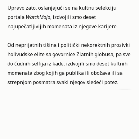
Upravo zato, oslanjajući se na kultnu selekciju
portala
WatchMojo
, izdvojili smo deset
najupečatljivijih momenata iz njegove karijere.
Od neprijatnih tišina i politički nekorektnih prozivki
holivudske elite sa govornice Zlatnih globusa, pa sve
do čudnih selfija iz kade, izdvojili smo deset kultnih
momenata zbog kojih ga publika ili obožava ili sa
strepnjom posmatra svaki njegov sledeći potez.