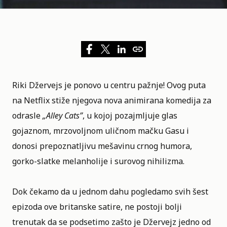
Riki Džervejs je ponovo u centru pažnje! Ovog puta
na
Netflix
stiže njegova nova animirana komedija za
odrasle
„
Alley Cats
”
, u kojoj pozajmljuje glas
gojaznom, mrzovoljnom uličnom mačku Gasu i
donosi prepoznatljivu mešavinu crnog humora,
gorko-slatke melanholije i surovog nihilizma.
Dok čekamo da u jednom dahu pogledamo svih šest
epizoda ove britanske satire, ne postoji bolji
trenutak da se podsetimo zašto je Džervejz jedno od