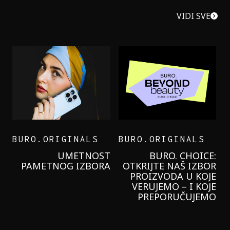
VIDI SVE
BURO.ORIGINALS
BURO.ORIGINALS
LEVI’S ON THE ROAD
PROBALA SAM NOVU
GARNIER KREMU I
NIKADA NIŠTA
LAGANIJE NISAM
KORISTILA