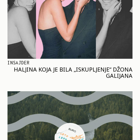
INSAJDER
HALJINA KOJA JE BILA „ISKUPLJENJE“ DŽONA
GALIJANA