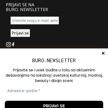
PRIJAVI SE NA
BURO. NEWSLETTER
Instagram
Facebook
BURO.NEWSLETTER
O nama
Oglašavanje
Prijavite se i uvek budite u toku sa aktuelnim
Kontakt
dešavanjima na lokalnoj i svetskoj kulturnoj, modnoj,
beauty i dizajn sceni.
Spotify
Otvori ili zatvori pretragu