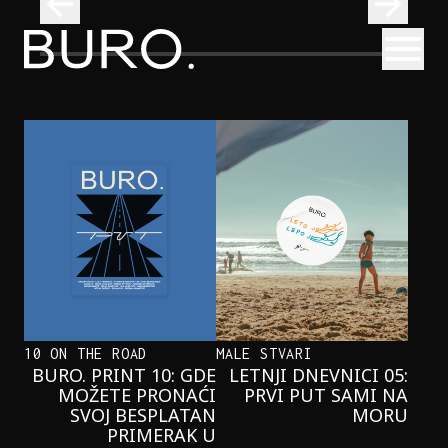
BURO.
Otvori
Kad se ispod Trga republike začuje okean: Sve o izložbi „Atl
INTERVJUI
KAD SE ISPOD TRGA REPUBLIKE
ZAČUJE OKEAN: SVE O IZLOŽBI
„ATLANTIS”
10 ON THE ROAD
MALE STVARI
BURO. PRINT 10: GDE
LETNJI DNEVNICI 05:
MOŽETE PRONAĆI
PRVI PUT SAMI NA
SVOJ BESPLATAN
MORU
PRIMERAK U