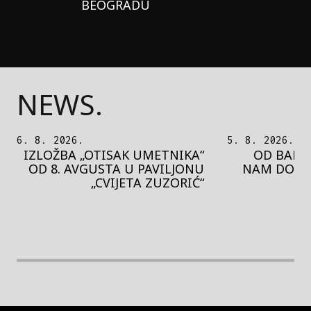
BEOGRADU
NEWS.
5. 8. 2026.
5. 8. 2026.
OD BAROKA DO REJVA: ŠTA
PEDJA 
NAM DONOSI NOVI BUPBAP
MOTIVE 
FESTIVAL?
PRES
rethodna slika
Next image