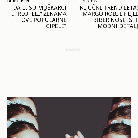
TRENDOVI
SHOPPING
KLJUČNI TREND LETA:
JOŠ JE RANO ZA JAKNE
MARGO ROBI I HEJLI
– ALI U RESERVED JE
BIBER NOSE ISTI
STIGAO MODEL KOJI
MODNI DETALJ
ĆE BITI VELIKI TREND