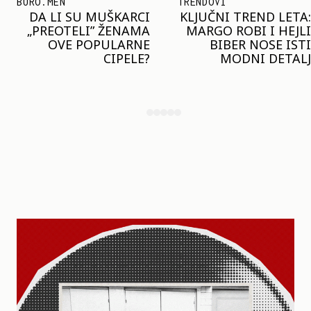
TRENDOVI
SHOPPING
KLJUČNI TREND LETA:
JOŠ JE RANO ZA JAKNE
MARGO ROBI I HEJLI
– ALI U RESERVED JE
BIBER NOSE ISTI
STIGAO MODEL KOJI
MODNI DETALJ
ĆE BITI VELIKI TREND