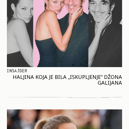
INSAJDER
HALJINA KOJA JE BILA „ISKUPLJENJE“ DŽONA
GALIJANA