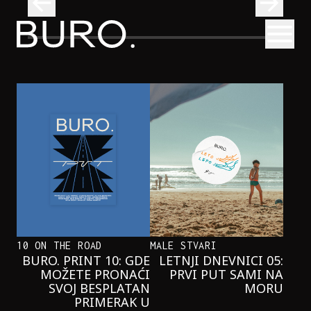
BURO.
Otvori
Onaj jedan proizvod koji stalno selimo sa police u torbe
BURO.MEN
ONAJ JEDAN PROIZVOD KOJI
STALNO SELIMO SA POLICE U
TORBE
10 ON THE ROAD
MALE STVARI
BURO. PRINT 10: GDE
LETNJI DNEVNICI 05:
MOŽETE PRONAĆI
PRVI PUT SAMI NA
SVOJ BESPLATAN
MORU
PRIMERAK U