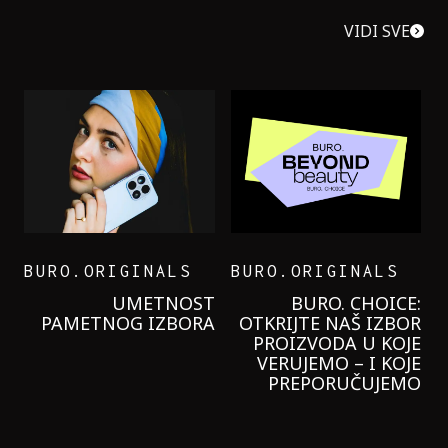
VIDI SVE
BURO.ORIGINALS
BURO.ORIGINALS
LEVI’S ON THE ROAD
PROBALA SAM NOVU
GARNIER KREMU I
NIKADA NIŠTA
LAGANIJE NISAM
KORISTILA