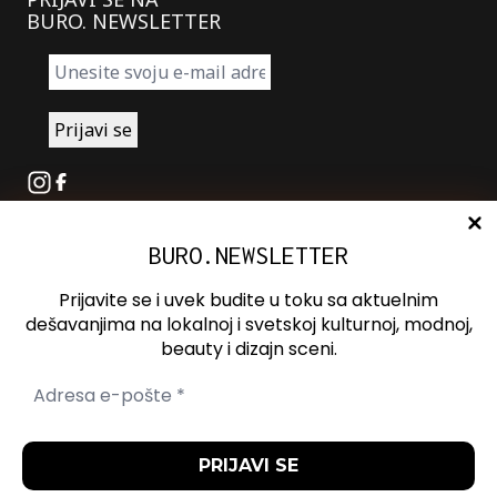
BURO. NEWSLETTER
Instagram
Facebook
BURO.NEWSLETTER
O nama
Oglašavanje
Prijavite se i uvek budite u toku sa aktuelnim
Kontakt
dešavanjima na lokalnoj i svetskoj kulturnoj, modnoj,
beauty i dizajn sceni.
Spotify
Otvori ili zatvori pretragu