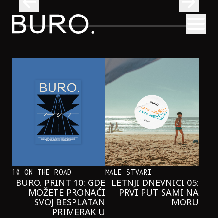
BURO.
Otvori
Onaj jedan proizvod koji stalno selimo sa police u torbe
BURO.MEN
ONAJ JEDAN PROIZVOD KOJI
STALNO SELIMO SA POLICE U
TORBE
10 ON THE ROAD
MALE STVARI
BURO. PRINT 10: GDE
LETNJI DNEVNICI 05:
MOŽETE PRONAĆI
PRVI PUT SAMI NA
SVOJ BESPLATAN
MORU
PRIMERAK U