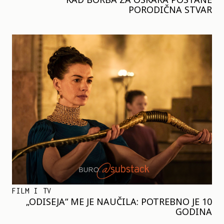
PORODIČNA STVAR
FILM I TV
„ODISEJA“ ME JE NAUČILA: POTREBNO JE 10
GODINA