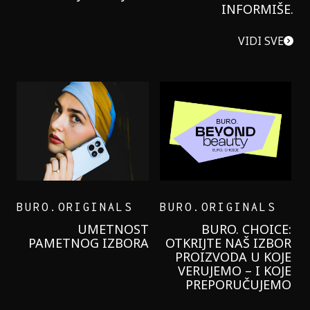
INFORMIŠE.
VIDI SVE
BURO.ORIGINALS
BURO.ORIGINALS
LEVI’S ON THE ROAD
PROBALA SAM NOVU
GARNIER KREMU I
NIKADA NIŠTA
LAGANIJE NISAM
KORISTILA