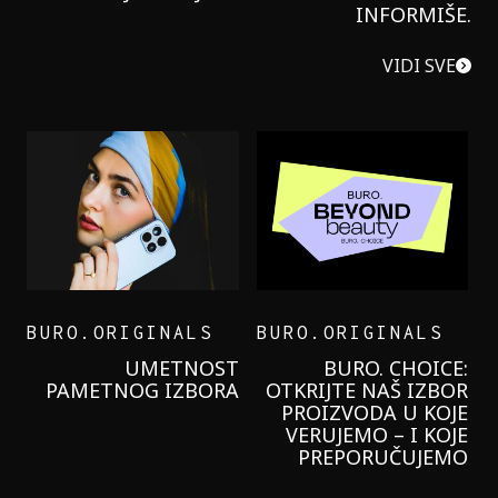
INFORMIŠE.
VIDI SVE
BURO.ORIGINALS
BURO.ORIGINALS
LEVI’S ON THE ROAD
PROBALA SAM NOVU
GARNIER KREMU I
NIKADA NIŠTA
LAGANIJE NISAM
KORISTILA