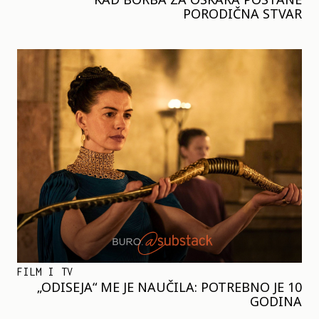
PORODIČNA STVAR
FILM I TV
„ODISEJA“ ME JE NAUČILA: POTREBNO JE 10
GODINA