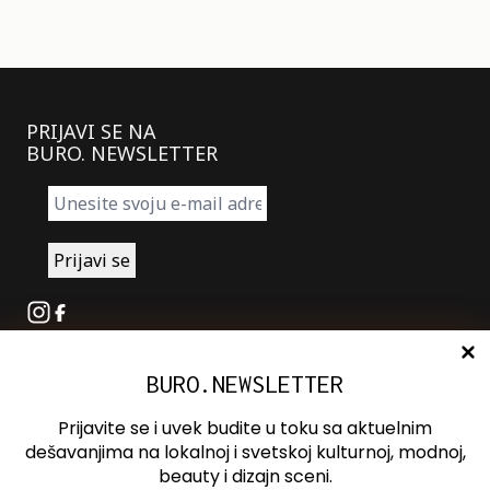
PRIJAVI SE NA
BURO. NEWSLETTER
Instagram
Facebook
BURO.NEWSLETTER
O nama
Oglašavanje
Prijavite se i uvek budite u toku sa aktuelnim
Kontakt
dešavanjima na lokalnoj i svetskoj kulturnoj, modnoj,
beauty i dizajn sceni.