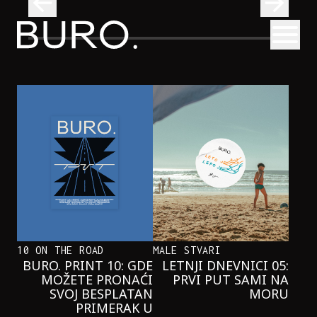
BURO.
Otvori
Onaj jedan proizvod koji stalno selimo sa police u torbe
BURO.MEN
ONAJ JEDAN PROIZVOD KOJI
STALNO SELIMO SA POLICE U
TORBE
10 ON THE ROAD
MALE STVARI
BURO. PRINT 10: GDE
LETNJI DNEVNICI 05:
MOŽETE PRONAĆI
PRVI PUT SAMI NA
SVOJ BESPLATAN
MORU
PRIMERAK U