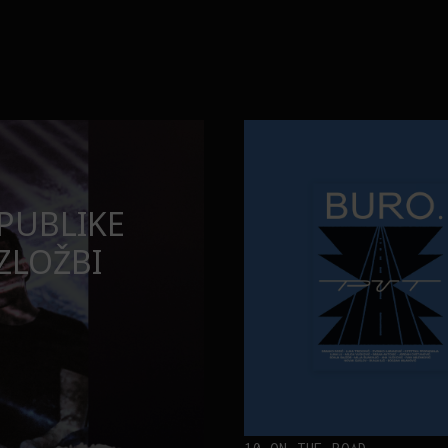
Neobična priča o bliznakinjama
FILM I TV
 MOMENATA
NEOBIČNA PR
BLIZNAKINJA
INSPIRISALE
FILM