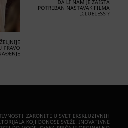
DA LI NAM JE ZAISTA
POTREBAN NASTAVAK FILMA
„CLUELESS”?
ELJNIJE
U PRAVO
NAĐENJE
TIVNOSTI. ZARONITE U SVET EKSKLUZIVNIH
ITORIJALA KOJI DONOSE SVEŽE, INOVATIVNE
STI DO MODE, SVAKA PRIČA JE ORGINALNO