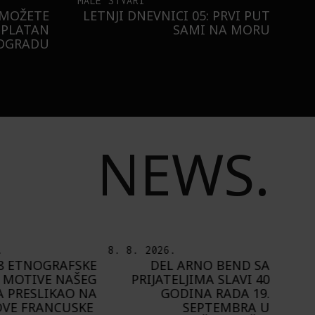
MALE STVARI
 MOŽETE
LETNJI DNEVNICI 05: PRVI PUT
SPLATAN
SAMI NA MORU
EOGRADU
NEWS.
.
7. 8. 2026.
6. 8.
 ARNO BEND SA
PLAYING NARRATIVES +:
ELJIMA SLAVI 40
OD IDEJE DO IGRE
ODINA RADA 19.
A
SEPTEMBRA U