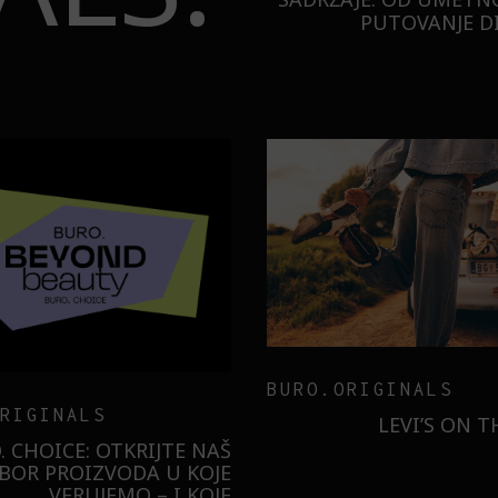
PUTOVANJE DI
TECHNOLOGY
ER
MESEC DANA SMO KO
SAMSUNG GALAXY S26
ILI SMO U NOVOJ MONA
BUDUĆNOST STAJE 
RADNJI U GALERIJI – I
LIZOVALI NAJPOŽELJNIJU