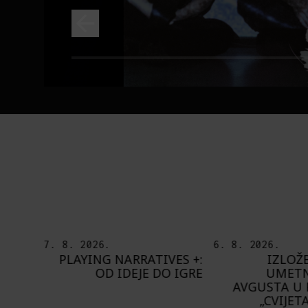
6. 8. 2026.
5. 8. 2026.
ES +:
IZLOŽBA „OTISAK
OD BAROKA
 IGRE
UMETNIKA“ OD 8.
ŠTA NAM DO
AVGUSTA U PAVILJONU
BUPBAP 
„CVIJETA ZUZORIĆ“