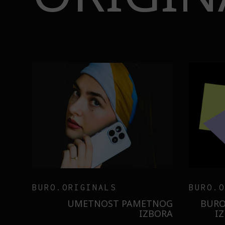
BURO.ORIGINALS
INSAJD
RNIER
ZNATE LI ŠTA JE
 NIŠTA
SORBETIZACIJA? OTKRIJTE
B
ISTILA
TAJNU LAGANE NEGE KOŽE
STI