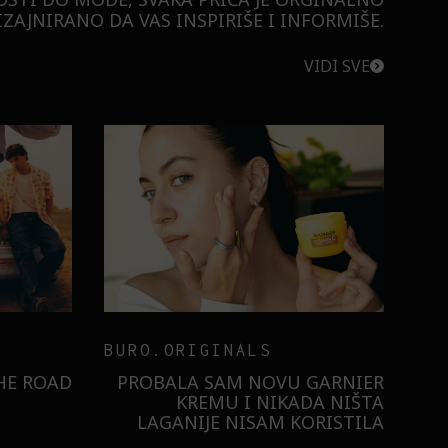
ZAJNIRANO DA VAS INSPIRIŠE I INFORMIŠE.
VIDI SVE
BURO.ORIGINALS
RISTILI
 ULTRA:
KAKO NAM ŠMINKA POMAŽE
U DLAN!
DA POKAŽEMO SVOJE
SAMOPOUZDANJE