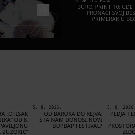
10 ON THE ROAD
BURO. PRINT 10: GDE
PRONAĆI SVOJ BE
PRIMERAK U B
5. 8. 2026.
8. 8. 2026
 DO REJVA:
PEDJA TE8 ETNOGRAFSKE
DEL
NOSI NOVI
MOTIVE NAŠEG
PRIJAT
FESTIVAL?
PROSTORA PRESLIKAO NA
G
ZIDOVE FRANCUSKE