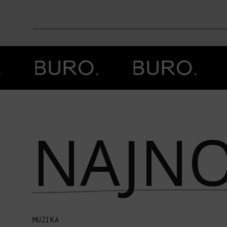
Prethodna slika
Next image
NAJNO
MUZIKA