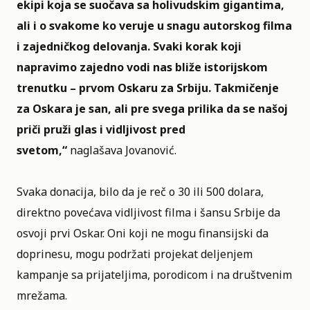
ekipi koja se suočava sa holivudskim gigantima,
ali i o svakome ko veruje u snagu autorskog filma
i zajedničkog delovanja. Svaki korak koji
napravimo zajedno vodi nas bliže istorijskom
trenutku – prvom Oskaru za Srbiju. Takmičenje
za Oskara je san, ali pre svega prilika da se našoj
priči pruži glas i vidljivost pred
svetom,
“
naglašava Jovanović.
Svaka donacija, bilo da je reč o 30 ili 500 dolara,
direktno povećava vidljivost filma i šansu Srbije da
osvoji prvi Oskar. Oni koji ne mogu finansijski da
doprinesu, mogu podržati projekat deljenjem
kampanje sa prijateljima, porodicom i na društvenim
mrežama.