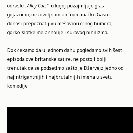
odrasle
„
Alley Cats
”
, u kojoj pozajmljuje glas
gojaznom, mrzovoljnom uličnom mačku Gasu i
donosi prepoznatljivu mešavinu crnog humora,
gorko-slatke melanholije i surovog nihilizma.
Dok čekamo da u jednom dahu pogledamo svih šest
epizoda ove britanske satire, ne postoji bolji
trenutak da se podsetimo zašto je Džervejz jedno od
najintrigantnijih i najbrutalnijih imena u svetu
komedije.