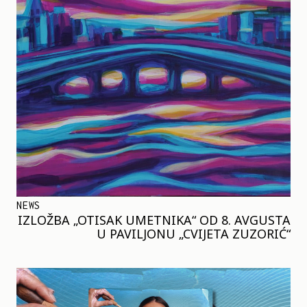
NEWS
IZLOŽBA „OTISAK UMETNIKA“ OD 8. AVGUSTA
U PAVILJONU „CVIJETA ZUZORIĆ“