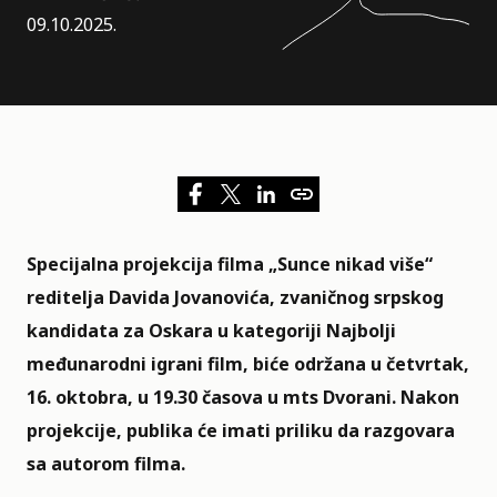
09.10.2025.
Specijalna projekcija filma „
Sunce nikad više
“
reditelja Davida Jovanovića, zvaničnog srpskog
kandidata za Oskara u kategoriji
Najbolji
međunarodni igrani film
, biće održana u četvrtak,
16. oktobra, u 19.30 časova u mts Dvorani. Nakon
projekcije, publika će imati priliku da razgovara
sa autorom filma.