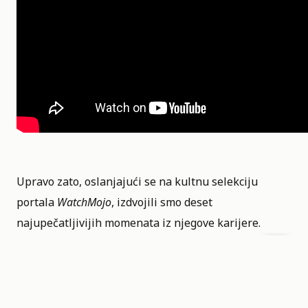
Upravo zato, oslanjajući se na kultnu selekciju
portala
WatchMojo
, izdvojili smo deset
najupečatljivijih momenata iz njegove karijere.
Od neprijatnih tišina i politički nekorektnih prozivki
holivudske elite sa govornice Zlatnih globusa, pa sve
do čudnih selfija iz kade, izdvojili smo deset kultnih