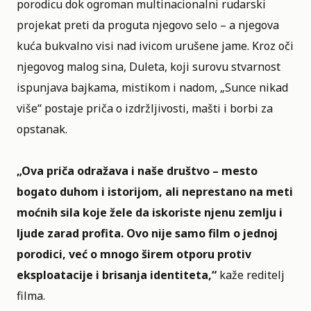
porodicu dok ogroman multinacionalni rudarski
projekat preti da proguta njegovo selo – a njegova
kuća bukvalno visi nad ivicom urušene jame. Kroz oči
njegovog malog sina, Duleta, koji surovu stvarnost
ispunjava bajkama, mistikom i nadom, „Sunce nikad
više“ postaje priča o izdržljivosti, mašti i borbi za
opstanak.
„
Ova priča odražava i naše društvo – mesto
bogato duhom i istorijom, ali neprestano na meti
moćnih sila koje žele da iskoriste njenu zemlju i
ljude zarad profita. Ovo nije samo film o jednoj
porodici, već o mnogo širem otporu protiv
eksploatacije i brisanja identiteta,
“
kaže reditelj
filma.