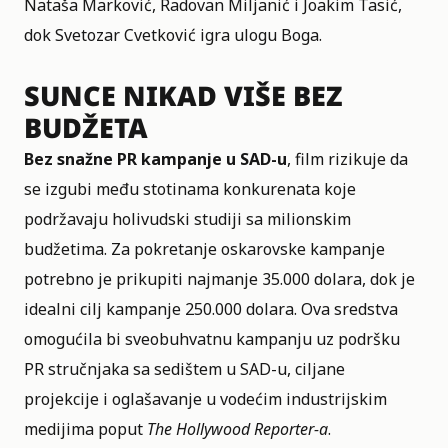
Nataša Marković, Radovan Miljanić i Joakim Tasić,
dok Svetozar Cvetković igra ulogu Boga.
SUNCE NIKAD VIŠE BEZ
BUDŽETA
Bez snažne PR kampanje u SAD-u
, film rizikuje da
se izgubi među stotinama konkurenata koje
podržavaju holivudski studiji sa milionskim
budžetima. Za pokretanje oskarovske kampanje
potrebno je prikupiti najmanje 35.000 dolara, dok je
idealni cilj kampanje 250.000 dolara. Ova sredstva
omogućila bi sveobuhvatnu kampanju uz podršku
PR stručnjaka sa sedištem u SAD-u, ciljane
projekcije i oglašavanje u vodećim industrijskim
medijima poput
The Hollywood Reporter-a
.