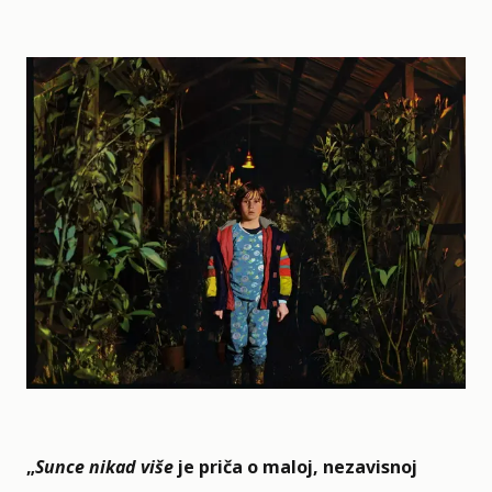
„
Sunce nikad više
je priča o maloj, nezavisnoj