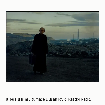
Uloge u filmu
tumače Dušan Jović, Rastko Racić,