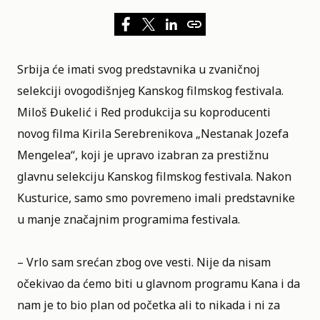
Srbija će imati svog predstavnika u zvaničnoj
selekciji ovogodišnjeg
Kanskog filmskog festivala
.
Miloš Đukelić i
Red produkcija
su koproducenti
novog filma Kirila Serebrenikova „Nestanak Jozefa
Mengelea“, koji je upravo izabran za prestižnu
glavnu selekciju Kanskog filmskog festivala. Nakon
Kusturice, samo smo povremeno imali predstavnike
u manje značajnim programima festivala.
– Vrlo sam srećan zbog ove vesti. Nije da nisam
očekivao da ćemo biti u glavnom programu Kana i da
nam je to bio plan od početka ali to nikada i ni za