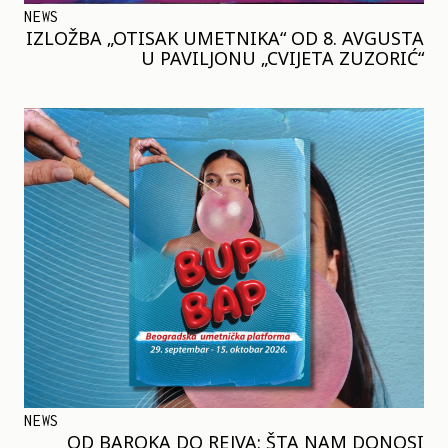
NEWS
IZLOŽBA „OTISAK UMETNIKA“ OD 8. AVGUSTA
U PAVILJONU „CVIJETA ZUZORIĆ“
NEWS
OD BAROKA DO REJVA: ŠTA NAM DONOSI