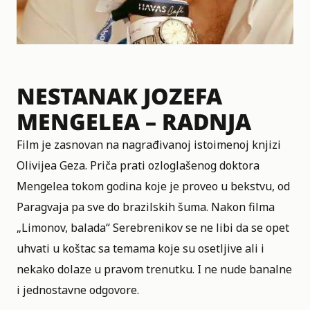
NESTANAK JOZEFA
MENGELEA – RADNJA
Film je zasnovan na nagrađivanoj istoimenoj knjizi
Olivijea Geza. Priča prati ozloglašenog doktora
Mengelea tokom godina koje je proveo u bekstvu, od
Paragvaja pa sve do brazilskih šuma. Nakon filma
„Limonov, balada“ Serebrenikov se ne libi da se opet
uhvati u koštac sa temama koje su osetljive ali i
nekako dolaze u pravom trenutku. I ne nude banalne
i jednostavne odgovore.