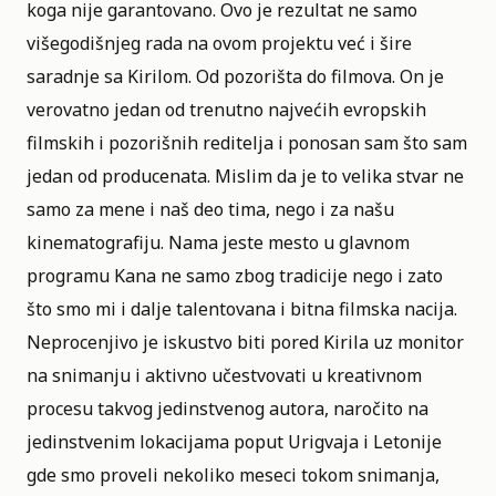
koga nije garantovano. Ovo je rezultat ne samo
višegodišnjeg rada na ovom projektu već i šire
saradnje sa Kirilom. Od pozorišta do filmova. On je
verovatno jedan od trenutno najvećih evropskih
filmskih i pozorišnih reditelja i ponosan sam što sam
jedan od producenata. Mislim da je to velika stvar ne
samo za mene i naš deo tima, nego i za našu
kinematografiju. Nama jeste mesto u glavnom
programu Kana ne samo zbog tradicije nego i zato
što smo mi i dalje talentovana i bitna filmska nacija.
Neprocenjivo je iskustvo biti pored Kirila uz monitor
na snimanju i aktivno učestvovati u kreativnom
procesu takvog jedinstvenog autora, naročito na
jedinstvenim lokacijama poput Urigvaja i Letonije
gde smo proveli nekoliko meseci tokom snimanja,